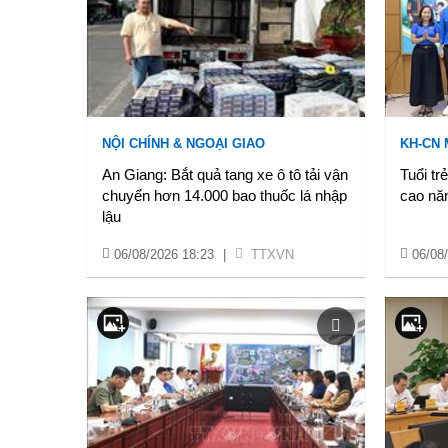
NỘI CHÍNH & NGOẠI GIAO
KH-CN
An Giang: Bắt quả tang xe ô tô tải vận
Tuổi tr
chuyển hơn 14.000 bao thuốc lá nhập
cao năn
lậu
06/08/2026 18:23
|
TTXVN
06/08