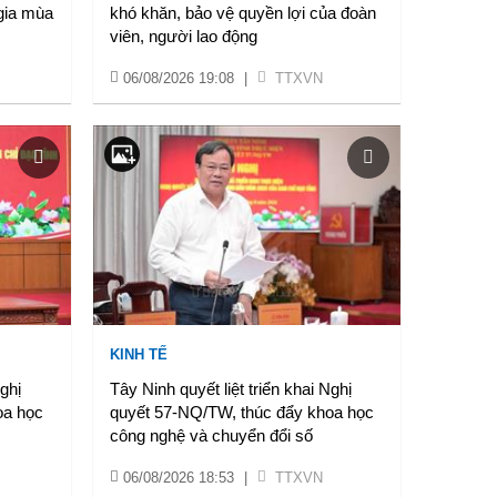
gia mùa
khó khăn, bảo vệ quyền lợi của đoàn
viên, người lao động
06/08/2026 19:08
|
TTXVN
KINH TẾ
Nghị
Tây Ninh quyết liệt triển khai Nghị
oa học
quyết 57-NQ/TW, thúc đẩy khoa học
công nghệ và chuyển đổi số
06/08/2026 18:53
|
TTXVN