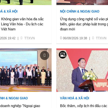
Á & XÃ HỘI
NỘI CHÍNH & NGOẠI GIAO
: Không gian văn hóa đa sắc
Ứng dụng công nghệ số vào p
 Làng Văn hóa - Du lịch các
biến, giáo dục pháp luật trong g
c Việt Nam
đoạn mới
/2026 19:42
|
TTXVN
06/08/2026 19:38
|
TTXVN
ÍNH & NGOẠI GIAO
VĂN HOÁ & XÃ HỘI
 doanh nghiệp "Ngoại giao
Bốc thăm, xếp lịch thi đấu các 