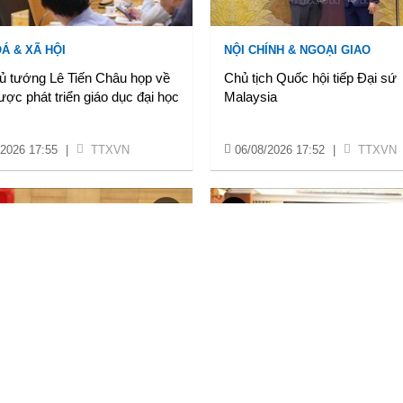
Á & XÃ HỘI
NỘI CHÍNH & NGOẠI GIAO
ủ tướng Lê Tiến Châu họp về
Chủ tịch Quốc hội tiếp Đại sứ
ược phát triển giáo dục đại học
Malaysia
/2026 17:55
|
TTXVN
06/08/2026 17:52
|
TTXVN
Á & XÃ HỘI
KINH TẾ
 Chung kết Hội thao quân sự,
Lãnh đạo thành phố Huế đối th