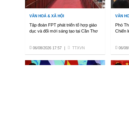
VĂN HOÁ & XÃ HỘI
VĂN HO
Tập đoàn FPT phát triển tổ hợp giáo
Phó Th
dục và đổi mới sáng tạo tại Cần Thơ
Chiến l
06/08/2026 17:57
|
TTXVN
06/08
NỘI CHÍNH & NGOẠI GIAO
VĂN HO
Thủ tướng hội kiến Chủ tịch Quốc hội
Bế mạc