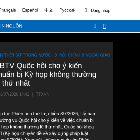
|
Français
Español
中文
Русский
IN NGUỒN
H THỜI SỰ TRONG NƯỚC
NỘI CHÍNH & NGOẠI GIAO
BTV Quốc hội cho ý kiến
huẩn bị Kỳ họp không thường
ệ thứ nhất
8/07/2026 14:42
|
TTXVN
ếp tục Phiên họp thứ tư, chiều 8/7/2026, Uỷ ban
ường vụ Quốc hội cho ý kiến về việc chuẩn bị
 họp không thường lệ thứ nhất, Quốc hội khóa
I (Kỳ họp chuyên đề về xây dựng pháp luật
áng 8/2026); Xem xét, thông qua dự án Pháp