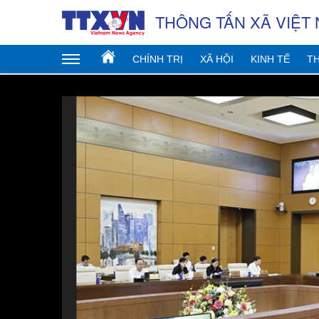
THÔNG TẤN XÃ VIỆT
CHÍNH TRỊ
XÃ HỘI
KINH TẾ
TH