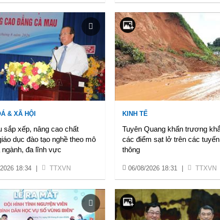
Á & XÃ HỘI
KINH TẾ
 sắp xếp, nâng cao chất
Tuyên Quang khẩn trương kh
giáo dục đào tạo nghề theo mô
các điểm sạt lở trên các tuyến
 ngành, đa lĩnh vực
thông
/2026 18:34
|
TTXVN
06/08/2026 18:31
|
TTXVN