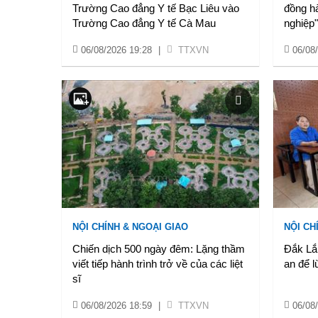
Trường Cao đẳng Y tế Bạc Liêu vào
đồng h
Trường Cao đẳng Y tế Cà Mau
nghiệp"
06/08/2026 19:28
|
TTXVN
06/08
NỘI CHÍNH & NGOẠI GIAO
NỘI CH
Chiến dịch 500 ngày đêm: Lặng thầm
Đắk Lắ
viết tiếp hành trình trở về của các liệt
an để l
sĩ
06/08/2026 18:59
|
TTXVN
06/08