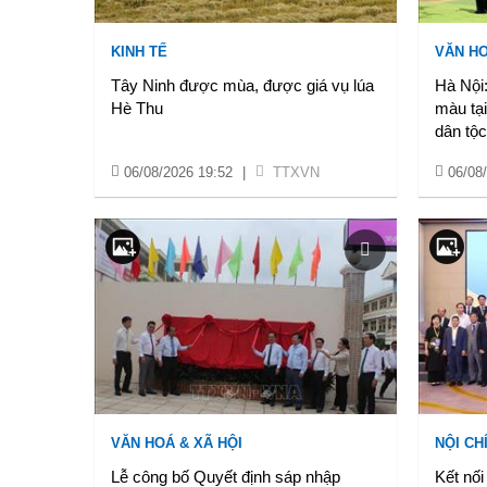
KINH TẾ
VĂN HO
Tây Ninh được mùa, được giá vụ lúa
Hà Nội
Hè Thu
màu tại
dân tộ
06/08/2026 19:52
|
TTXVN
06/08
VĂN HOÁ & XÃ HỘI
NỘI CH
Lễ công bố Quyết định sáp nhập
Kết nối