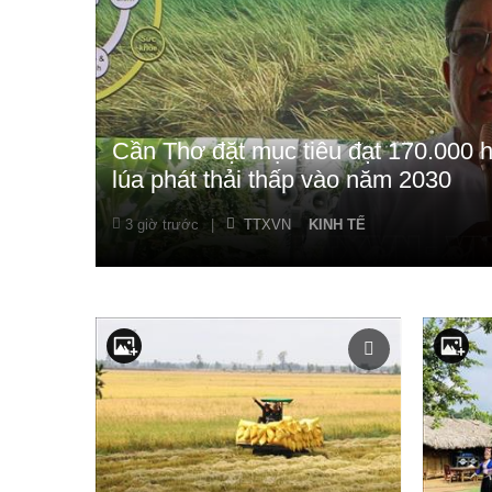
Cần Thơ đặt mục tiêu đạt 170.000 h
lúa phát thải thấp vào năm 2030
3 giờ trước
|
TTXVN
KINH TẾ