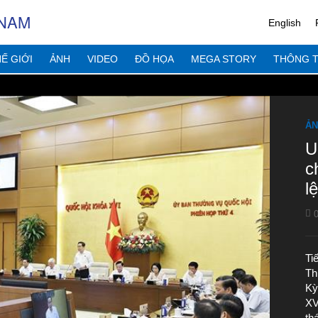
 NAM
English
Ế GIỚI
ẢNH
VIDEO
ĐỒ HỌA
MEGA STORY
THÔNG T
ẢN
U
c
l
0
Ti
Th
Kỳ
XV
th