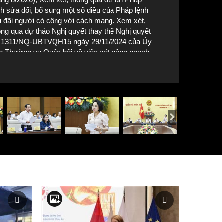
nh sửa đổi, bổ sung một số điều của Pháp lệnh
 đãi người có công với cách mạng. Xem xét,
ông qua dự thảo Nghị quyết thay thế Nghị quyết
 1311/NQ-UBTVQH15 ngày 29/11/2024 của Ủy
n Thường vụ Quốc hội về việc xét nâng ngạch
uyên viên cao cấp đối với đại biểu Quốc hội
Ủy ban Thường vụ Quốc hội biểu quyết, thông qua dự thảo Pháp
ạt động chuyên trách và người giữ chức vụ,
ức danh thuộc thẩm quyền quản lý của Ủy ban
ường vụ Quốc hội. Ảnh: Doãn Tấn - TTXVN