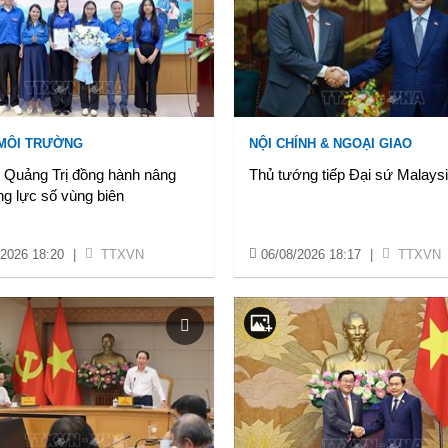
 MÔI TRƯỜNG
NỘI CHÍNH & NGOẠI GIAO
ẻ Quảng Trị đồng hành nâng
Thủ tướng tiếp Đại sứ Malays
g lực số vùng biên
/2026 18:20
|
TTXVN
06/08/2026 18:17
|
TTXVN