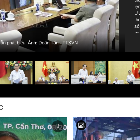
lệ
Ưu
th
số
ba
ch
Mẫn phát biểu. Ảnh: Doãn Tấn - TTXVN
ho
ch
Th
C