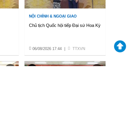
NỘI CHÍNH & NGOẠI GIAO
Chủ tịch Quốc hội tiếp Đại sứ Hoa Kỳ
06/08/2026 17:44
|
TTXVN
VĂN HOÁ & XÃ HỘI
oại,
Đồng Nai nâng cao tỷ lệ “phủ sóng” tổ