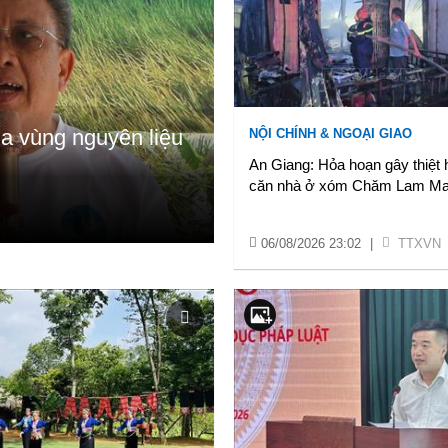
a vùng nguyên liệu
NỘI CHÍNH & NGOẠI GIAO
An Giang: Hỏa hoạn gây thiệt 
căn nhà ở xóm Chăm Lam M
06/08/2026 23:02
|
TTXVN