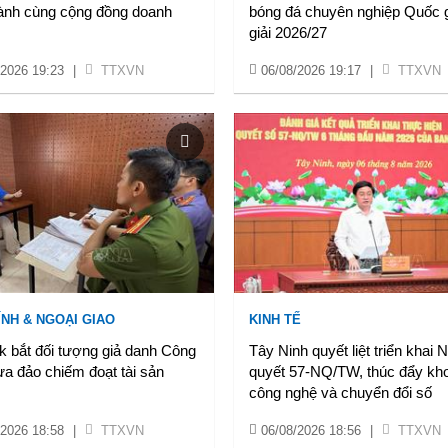
ành cùng cộng đồng doanh
bóng đá chuyên nghiệp Quốc 
giải 2026/27
/2026 19:23
|
TTXVN
06/08/2026 19:17
|
TTXVN
ÍNH & NGOẠI GIAO
KINH TẾ
k bắt đối tượng giả danh Công
Tây Ninh quyết liệt triển khai 
ừa đảo chiếm đoạt tài sản
quyết 57-NQ/TW, thúc đẩy kh
công nghệ và chuyển đổi số
/2026 18:58
|
TTXVN
06/08/2026 18:56
|
TTXVN