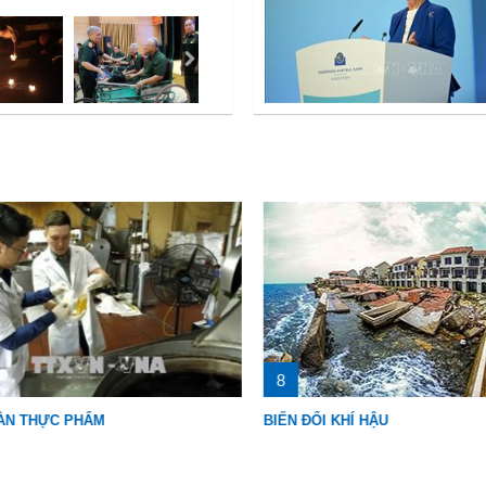
8
N THỰC PHẨM
BIẾN ĐỔI KHÍ HẬU