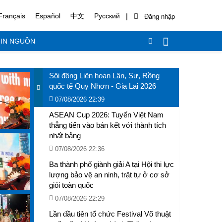
|
Français
Español
中文
Русский
IN NGUỒN
Sôi động Liên hoan Lân, Sư, Rồng
quốc tế Quy Nhơn - Gia Lai 2026
07/08/2026 22:39
ASEAN Cup 2026: Tuyển Việt Nam
thẳng tiến vào bán kết với thành tích
nhất bảng
07/08/2026 22:36
Ba thành phố giành giải A tại Hội thi lực
lượng bảo vệ an ninh, trật tự ở cơ sở
giỏi toàn quốc
07/08/2026 22:29
Lần đầu tiên tổ chức Festival Võ thuật