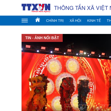
THÔNG TẤN XÃ VIỆT
CHÍNH TRỊ
XÃ HỘI
KINH TẾ
TH
TIN - ẢNH NỔI BẬT