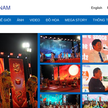
 NAM
English
Ế GIỚI
ẢNH
VIDEO
ĐỒ HỌA
MEGA STORY
THÔNG T