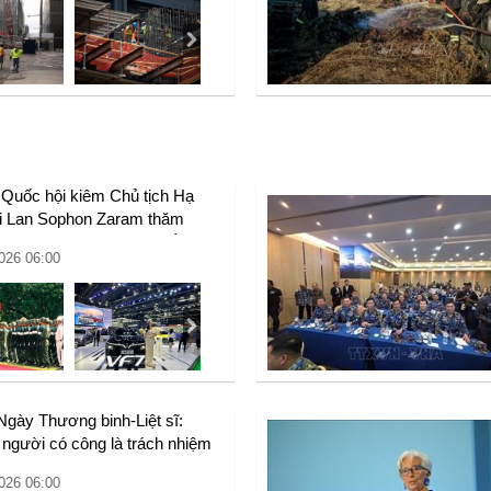
 Quốc hội kiêm Chủ tịch Hạ
ái Lan Sophon Zaram thăm
hức Việt Nam: Làm sâu sắc hơn
026 06:00
Đối tác chiến lược toàn diện
 - Thái Lan
gày Thương binh-Liệt sĩ:
người có công là trách nhiệm
, mệnh lệnh từ trái tim và đạo lý
026 06:00
tộc