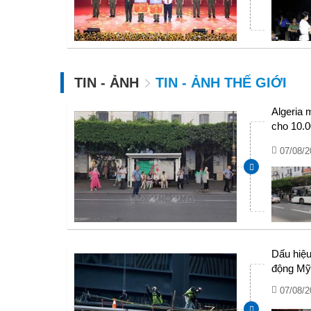
TIN - ẢNH
TIN - ẢNH THẾ GIỚI
Algeria 
cho 10.0
vụ vận t
07/08/2
Dấu hiệu
động M
07/08/2