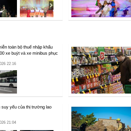
miễn toàn bộ thuế nhập khẩu
00 xe buýt và xe minibus phục
ải công cộng
026 22:16
 suy yếu của thị trường lao
ỹ
026 21:04