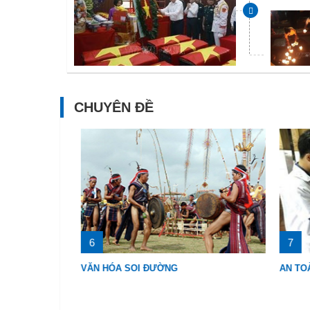
CHUYÊN ĐỀ
6
7
VĂN HÓA SOI ĐƯỜNG
AN TOÀ