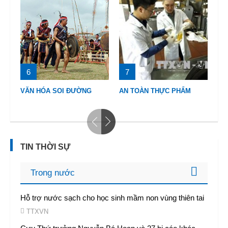
6
7
8
VĂN HÓA SOI ĐƯỜNG
AN TOÀN THỰC PHẨM
BI
TIN THỜI SỰ
Trong nước
Hỗ trợ nước sạch cho học sinh mầm non vùng thiên tai
TTXVN