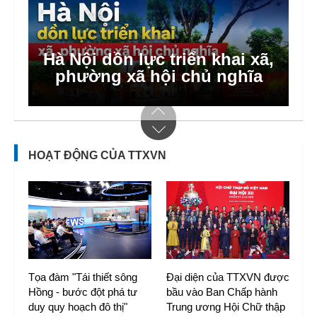
Hà Nội dồn lực triển khai xã,
phường xã hội chủ nghĩa
HOẠT ĐỘNG CỦA TTXVN
Tọa đàm "Tái thiết sông
Đại diện của TTXVN được
Hồng - bước đột phá tư
bầu vào Ban Chấp hành
duy quy hoạch đô thị"
Trung ương Hội Chữ thập