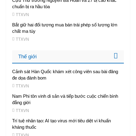
Cựu Thứ trưởng Nguyễn Bá Hoan và 27 bị cáo khác
chuẩn bị ra hầu tòa
TTXVN
Bắt giữ hai đối tượng mua bán trái phép số lượng lớn
chất ma túy
TTXVN
Thế giới
Cảnh sát Hàn Quốc khám xét công viên sau bài đăng
đe dọa đánh bom
TTXVN
Nam Phi tôn vinh di sản và tiếp bước cuộc chiến bình
đẳng giới
TTXVN
Trí tuệ nhân tạo: AI tạo virus mới tiêu diệt vi khuẩn
kháng thuốc
TTXVN