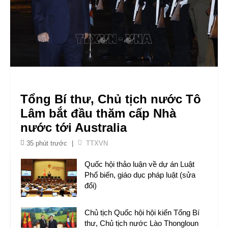
Cựu Thứ trưởng Nguyễn Bá Hoan và 27 bị cáo khác
chuẩn bị ra hầu tòa
TTXVN
Xuất khẩu của quốc gia Bắc Phi tăng trưởng khởi sắc
bất chấp căng thẳng khu vực
TTXVN
Tổng Bí thư, Chủ tịch nước Tô
Lâm bắt đầu thăm cấp Nhà
nước tới Australia
35 phút trước
|
TTXVN
Quốc hội thảo luận về dự án Luật
Phổ biến, giáo dục pháp luật (sửa
đổi)
Chủ tịch Quốc hội hội kiến Tổng Bí
thư, Chủ tịch nước Lào Thongloun