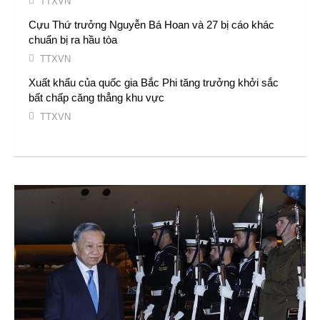
TTXVN
Cựu Thứ trưởng Nguyễn Bá Hoan và 27 bị cáo khác
chuẩn bị ra hầu tòa
TTXVN
Xuất khẩu của quốc gia Bắc Phi tăng trưởng khởi sắc
bất chấp căng thẳng khu vực
TTXVN
TIN MỚI NHẤT
Hỗ trợ nước sạch cho học sinh mầm non vùng thiên tai
TTXVN
Cảnh sát Hàn Quốc khám xét công viên sau bài đăng
đe dọa đánh bom
TTXVN
Giá xăng tại Mỹ có thể tiếp tục cao trong mùa Thu dù giá
dầu thô hạ nhiệt
TTXVN