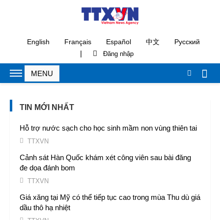
TTXVN
Cựu Thứ trưởng Nguyễn Bá Hoan và 27 bị cáo khác
chuẩn bị ra hầu tòa
English
Français
Español
中文
Русский
TTXVN
|
Xuất khẩu của quốc gia Bắc Phi tăng trưởng khởi sắc
bất chấp căng thẳng khu vực
TTXVN
TIN MỚI NHẤT
Hỗ trợ nước sạch cho học sinh mầm non vùng thiên tai
TTXVN
Cảnh sát Hàn Quốc khám xét công viên sau bài đăng
đe dọa đánh bom
TTXVN
Giá xăng tại Mỹ có thể tiếp tục cao trong mùa Thu dù giá
dầu thô hạ nhiệt