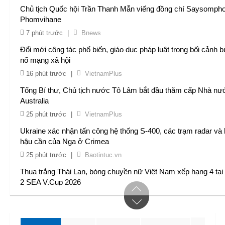
Môi trường
Chủ tịch Quốc hội Trần Thanh Mẫn viếng đồng chí Saysomph
Phomvihane
Sức khỏe
7 phút trước
|
Bnews
Thời tiết
Đổi mới công tác phổ biến, giáo dục pháp luật trong bối cảnh 
nổ mạng xã hội
16 phút trước
|
VietnamPlus
Tổng Bí thư, Chủ tịch nước Tô Lâm bắt đầu thăm cấp Nhà nướ
Australia
25 phút trước
|
VietnamPlus
Ukraine xác nhận tấn công hệ thống S-400, các trạm radar và
hậu cần của Nga ở Crimea
25 phút trước
|
Baotintuc.vn
Thua trắng Thái Lan, bóng chuyền nữ Việt Nam xếp hạng 4 tại
2 SEA V.Cup 2026
30 phút trước
|
TT&VH
TIN XEM NHIỀU
Thúc đẩy thanh toán số, kiến tạo xã hội số
Cảnh báo lũ quét, sạt lở đất ở 8 tỉnh khu vực Bắc Bộ và Than