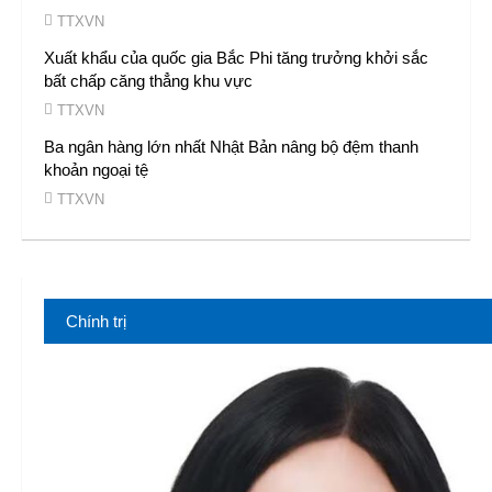
TTXVN
Xuất khẩu của quốc gia Bắc Phi tăng trưởng khởi sắc
bất chấp căng thẳng khu vực
TTXVN
Ba ngân hàng lớn nhất Nhật Bản nâng bộ đệm thanh
khoản ngoại tệ
TTXVN
Chính trị
TIN XEM NHIỀU
Cảnh báo lũ quét, sạt lở đất ở 8 tỉnh khu vực Bắc Bộ và Than
06/08/2026 10:11
|
Bnews
Tin cuối cùng về bão số 3