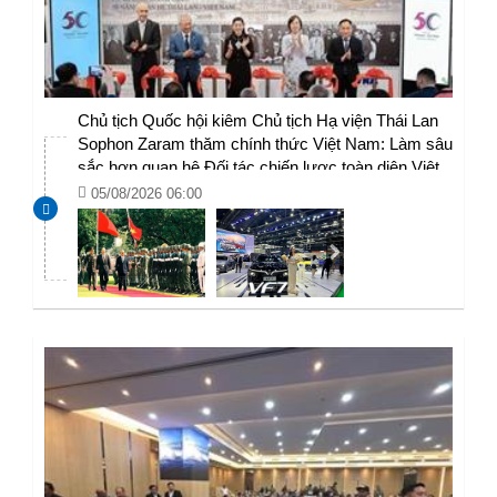
Chủ tịch Quốc hội kiêm Chủ tịch Hạ viện Thái Lan
Sophon Zaram thăm chính thức Việt Nam: Làm sâu
sắc hơn quan hệ Đối tác chiến lược toàn diện Việt
Nam - Thái Lan
05/08/2026 06:00