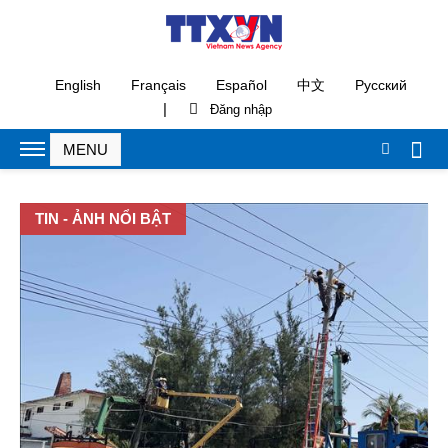
English
Français
Español
中文
Русский
|
TIN - ẢNH NỔI BẬT