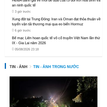
HĐBA đánh giá về mối đe dọa của IS đối với hòa bình và
an ninh quốc tế
3 giờ trước
Xung đột tại Trung Đông: Iran và Oman đạt thỏa thuận về
tuyến vận tải thương mại qua eo biển Hormuz
6 giờ trước
Bế mạc Liên hoan quốc tế võ cổ truyền Việt Nam lần thứ
IX - Gia Lai năm 2026
05/08/2026 23:18
TIN - ẢNH
TIN - ẢNH TRONG NƯỚC