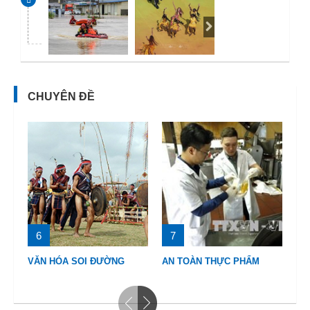
CHUYÊN ĐỀ
6
7
8
VĂN HÓA SOI ĐƯỜNG
AN TOÀN THỰC PHẨM
BI