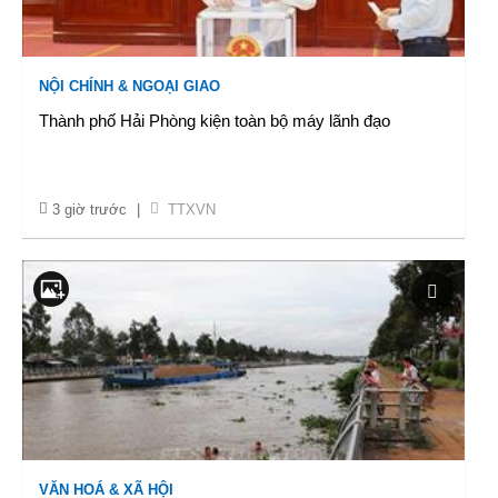
NỘI CHÍNH & NGOẠI GIAO
Thành phố Hải Phòng kiện toàn bộ máy lãnh đạo
3 giờ trước
|
TTXVN
VĂN HOÁ & XÃ HỘI