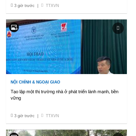
3 giờ trước
|
TTXVN
NỘI CHÍNH & NGOẠI GIAO
Tạo lập một thị trường nhà ở phát triển lành mạnh, bền
vững
3 giờ trước
|
TTXVN