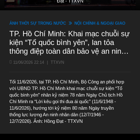
Đạt - TTXVN
ẢNH THỜI SỰ TRONG NƯỚC
NỘI CHÍNH & NGOẠI GIAO
TP. Hồ Chí Minh: Khai mạc chuỗi sự
kiện “Tổ quốc bình yên”, lan tỏa
thông điệp toàn dân bảo vệ an ninh
Tổ quốc
11/06/2026 22:14
|
TTXVN
Tối 11/6/2026, tại TP. Hồ Chí Minh, Bộ Công an phối hợp
với UBND TP. Hồ Chí Minh khai mạc chuỗi sự kiện “Tổ
quốc bình yên” nhân kỷ niệm 78 năm Ngày Chủ tịch Hồ
Chí Minh ra “Lời kêu gọi thi đua ái quốc” (11/6/1948 -
11/6/2026), hướng tới kỷ niệm 80 năm Ngày truyền
thống lực lượng An ninh nhân dân (12/7/1946 -
12/7/2026). Ảnh: Hồng Đạt - TTXVN