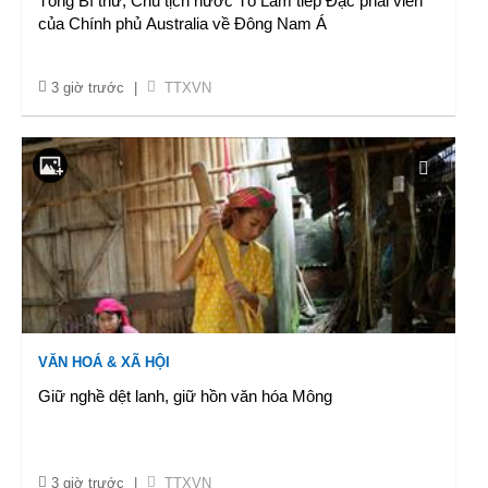
Tổng Bí thư, Chủ tịch nước Tô Lâm tiếp Đặc phái viên
của Chính phủ Australia về Đông Nam Á
3 giờ trước
|
TTXVN
VĂN HOÁ & XÃ HỘI
Giữ nghề dệt lanh, giữ hồn văn hóa Mông
3 giờ trước
|
TTXVN