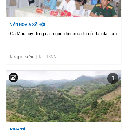
VĂN HOÁ & XÃ HỘI
Cà Mau huy động các nguồn lực xoa dịu nỗi đau da cam
5 giờ trước
|
TTXVN
KINH TẾ