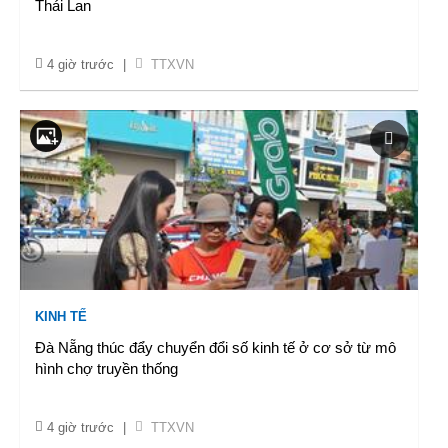
Thái Lan
4 giờ trước
|
TTXVN
KINH TẾ
Đà Nẵng thúc đẩy chuyển đổi số kinh tế ở cơ sở từ mô
hình chợ truyền thống
4 giờ trước
|
TTXVN