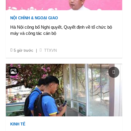
NỘI CHÍNH & NGOẠI GIAO
Hà Nội công bố Nghị quyết, Quyết định về tổ chức bộ
máy và công tác cán bộ
5 giờ trước
|
TTXVN
KINH TẾ