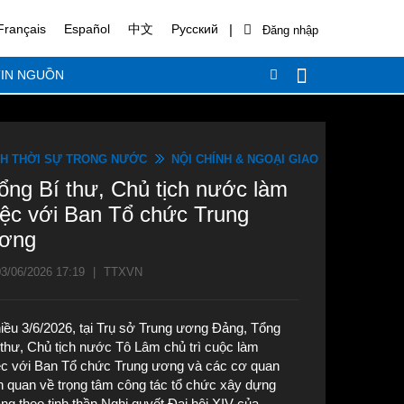
|
Français
Español
中文
Русский
IN NGUỒN
H THỜI SỰ TRONG NƯỚC
NỘI CHÍNH & NGOẠI GIAO
ổng Bí thư, Chủ tịch nước làm
iệc với Ban Tổ chức Trung
ơng
3/06/2026 17:19
|
TTXVN
iều 3/6/2026, tại Trụ sở Trung ương Đảng, Tổng
 thư, Chủ tịch nước Tô Lâm chủ trì cuộc làm
ệc với Ban Tổ chức Trung ương và các cơ quan
ên quan về trọng tâm công tác tổ chức xây dựng
ng theo tinh thần Nghị quyết Đại hội XIV của