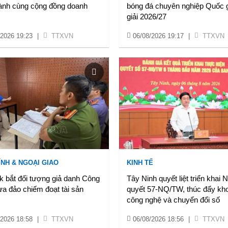
ành cùng cộng đồng doanh
bóng đá chuyên nghiệp Quốc 
giải 2026/27
/2026 19:23
|
TTXVN
06/08/2026 19:17
|
TTXVN
ÍNH & NGOẠI GIAO
KINH TẾ
k bắt đối tượng giả danh Công
Tây Ninh quyết liệt triển khai 
ừa đảo chiếm đoạt tài sản
quyết 57-NQ/TW, thúc đẩy kh
công nghệ và chuyển đổi số
/2026 18:58
|
TTXVN
06/08/2026 18:56
|
TTXVN