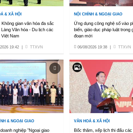
Á & XÃ HỘI
NỘI CHÍNH & NGOẠI GIAO
: Không gian văn hóa đa sắc
Ứng dụng công nghệ số vào p
 Làng Văn hóa - Du lịch các
biến, giáo dục pháp luật trong g
c Việt Nam
đoạn mới
/2026 19:42
|
TTXVN
06/08/2026 19:38
|
TTXVN
ÍNH & NGOẠI GIAO
VĂN HOÁ & XÃ HỘI
 doanh nghiệp "Ngoại giao
Bốc thăm, xếp lịch thi đấu các 