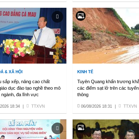
Á & XÃ HỘI
KINH TẾ
 sắp xếp, nâng cao chất
Tuyên Quang khẩn trương kh
giáo dục đào tạo nghề theo mô
các điểm sạt lở trên các tuyến
 ngành, đa lĩnh vực
thông
/2026 18:34
|
TTXVN
06/08/2026 18:31
|
TTXVN