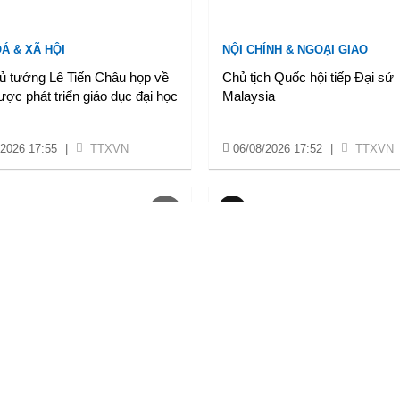
Á & XÃ HỘI
NỘI CHÍNH & NGOẠI GIAO
ủ tướng Lê Tiến Châu họp về
Chủ tịch Quốc hội tiếp Đại sứ
ược phát triển giáo dục đại học
Malaysia
/2026 17:55
|
TTXVN
06/08/2026 17:52
|
TTXVN
Á & XÃ HỘI
KINH TẾ
 Chung kết Hội thao quân sự,
Lãnh đạo thành phố Huế đối th