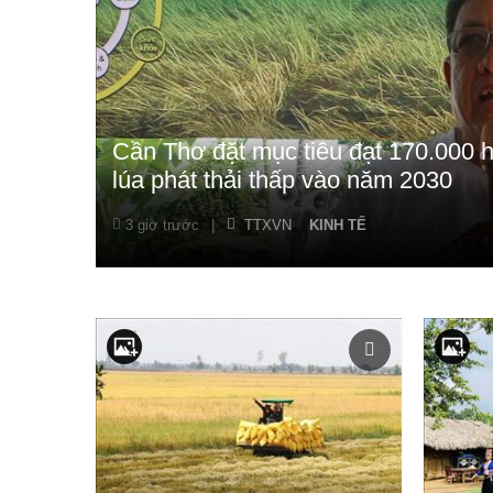
Cần Thơ đặt mục tiêu đạt 170.000 h
lúa phát thải thấp vào năm 2030
3 giờ trước
|
TTXVN
KINH TẾ