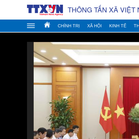
THÔNG TẤN XÃ VIỆT
CHÍNH TRỊ
XÃ HỘI
KINH TẾ
TH