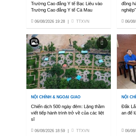
Trường Cao đẳng Y tế Bạc Liêu vào
đồng h
Trường Cao đẳng Y tế Cà Mau
nghiệp"
06/08/2026 19:28
|
TTXVN
06/08
NỘI CHÍNH & NGOẠI GIAO
NỘI CH
Chiến dịch 500 ngày đêm: Lặng thầm
Đắk Lắ
viết tiếp hành trình trở về của các liệt
an để l
sĩ
06/08/2026 18:59
|
TTXVN
06/08