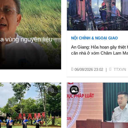
a vùng nguyên liệu
NỘI CHÍNH & NGOẠI GIAO
An Giang: Hỏa hoạn gây thiệt 
căn nhà ở xóm Chăm Lam M
06/08/2026 23:02
|
TTXVN