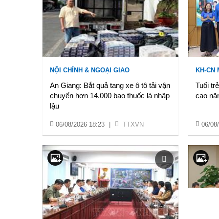
NỘI CHÍNH & NGOẠI GIAO
KH-CN
An Giang: Bắt quả tang xe ô tô tải vận
Tuổi tr
chuyển hơn 14.000 bao thuốc lá nhập
cao năn
lậu
06/08/2026 18:23
|
TTXVN
06/08