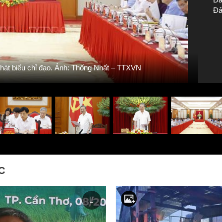
Đả
hát biểu chỉ đạo. Ảnh: Thống Nhất – TTXVN
C