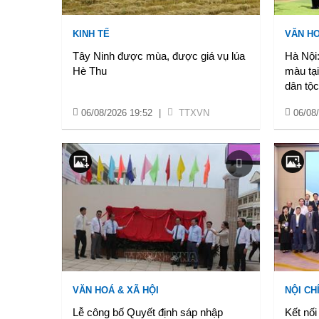
KINH TẾ
VĂN HO
Tây Ninh được mùa, được giá vụ lúa
Hà Nội
Hè Thu
màu tại
dân tộ
06/08/2026 19:52
|
TTXVN
06/08
VĂN HOÁ & XÃ HỘI
NỘI CH
Lễ công bố Quyết định sáp nhập
Kết nối