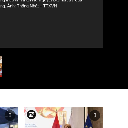
ng. Ảnh: Thống Nhất – TTXVN
Các đại biểu tham dự cuộc họp. Ảnh: Thống N