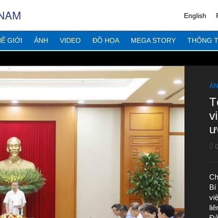
 NAM
English
Ế GIỚI
ẢNH
VIDEO
ĐỒ HỌA
MEGA STORY
THÔNG T
ẢN
T
v
ư
0
Ch
Bí
vi
li
Đả