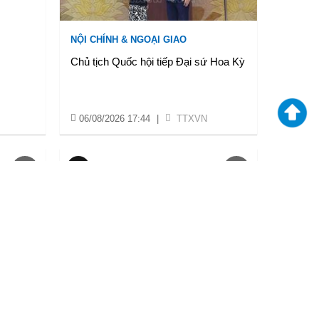
NỘI CHÍNH & NGOẠI GIAO
Chủ tịch Quốc hội tiếp Đại sứ Hoa Kỳ
06/08/2026 17:44
|
TTXVN
VĂN HOÁ & XÃ HỘI
oại,
Đồng Nai nâng cao tỷ lệ “phủ sóng” tổ