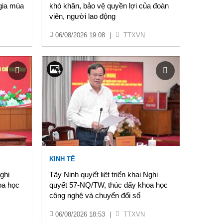
gia mùa
khó khăn, bảo vệ quyền lợi của đoàn
viên, người lao động
06/08/2026 19:08
|
TTXVN
KINH TẾ
Nghị
Tây Ninh quyết liệt triển khai Nghị
oa học
quyết 57-NQ/TW, thúc đẩy khoa học
công nghệ và chuyển đổi số
06/08/2026 18:53
|
TTXVN