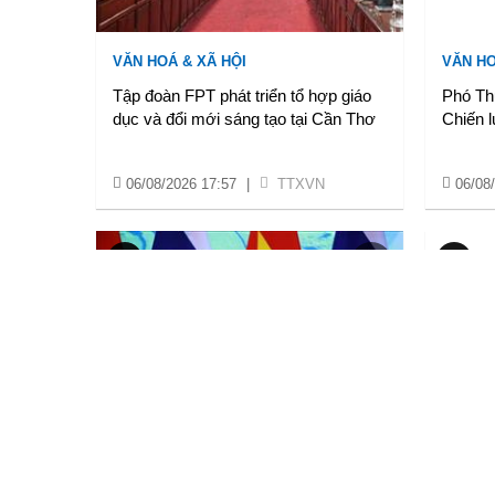
VĂN HOÁ & XÃ HỘI
VĂN HO
Tập đoàn FPT phát triển tổ hợp giáo
Phó Th
dục và đổi mới sáng tạo tại Cần Thơ
Chiến l
06/08/2026 17:57
|
TTXVN
06/08
NỘI CHÍNH & NGOẠI GIAO
VĂN HO
Thủ tướng hội kiến Chủ tịch Quốc hội
Bế mạc