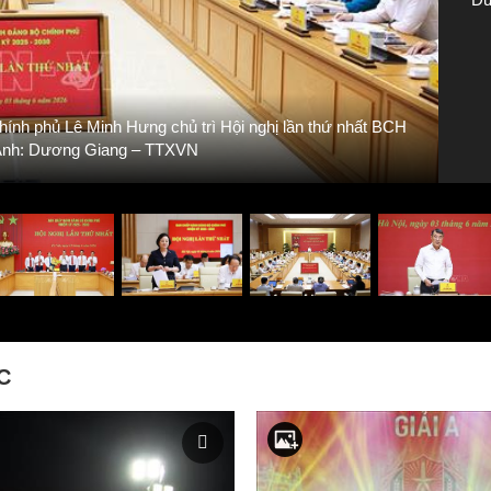
hính phủ Lê Minh Hưng chủ trì Hội nghị lần thứ nhất BCH
P
 Ảnh: Dương Giang – TTXVN
C