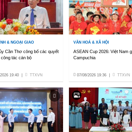
ÍNH & NGOẠI GIAO
VĂN HOÁ & XÃ HỘI
ủy Cần Thơ công bố các quyết
ASEAN Cup 2026: Việt Nam 
 công tác cán bộ
Campuchia
/2026 19:40
|
TTXVN
07/08/2026 19:36
|
TTXVN