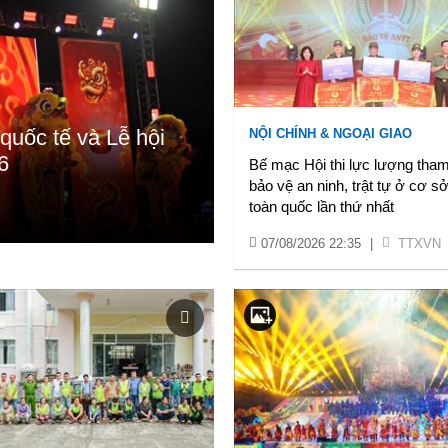
quốc tế và Lễ hội
NỘI CHÍNH & NGOẠI GIAO
6
Bế mạc Hội thi lực lượng tham
bảo vệ an ninh, trật tự ở cơ sở
toàn quốc lần thứ nhất
07/08/2026 22:35
|
TTXVN