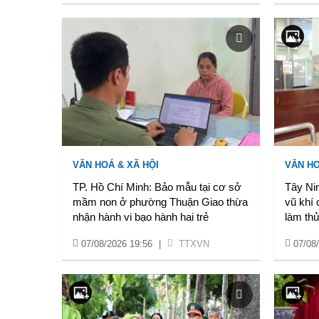
VĂN HOÁ & XÃ HỘI
VĂN HO
TP. Hồ Chí Minh: Bảo mẫu tại cơ sở
Tây Nin
mầm non ở phường Thuận Giao thừa
vũ khí 
nhận hành vi bạo hành hai trẻ
làm thủ
07/08/2026 19:56
|
TTXVN
07/08