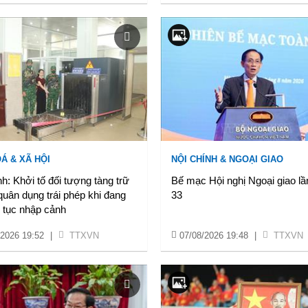
Á & XÃ HỘI
NỘI CHÍNH & NGOẠI GIAO
h: Khởi tố đối tượng tàng trữ
Bế mạc Hội nghị Ngoại giao lầ
quân dụng trái phép khi đang
33
 tục nhập cảnh
/2026 19:52
|
TTXVN
07/08/2026 19:48
|
TTXVN