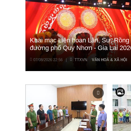
Khai mạc Liên hoan Lân, Sư, Rồng 
đường phố Quy Nhơn - Gia Lai 202
07/08/2026 22:56
|
TTXVN
VĂN HOÁ & XÃ HỘI