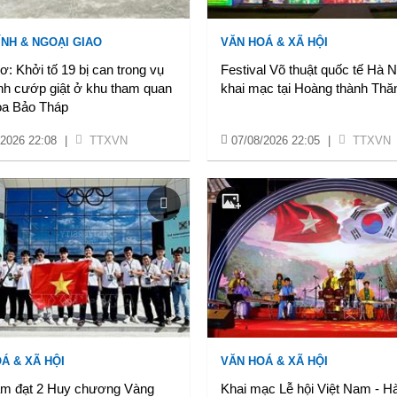
ÍNH & NGOẠI GIAO
VĂN HOÁ & XÃ HỘI
: Khởi tố 19 bị can trong vụ
Festival Võ thuật quốc tế Hà 
nh cướp giật ở khu tham quan
khai mạc tại Hoàng thành Thă
oa Bảo Tháp
/2026 22:08
|
TTXVN
07/08/2026 22:05
|
TTXVN
Á & XÃ HỘI
VĂN HOÁ & XÃ HỘI
am đạt 2 Huy chương Vàng
Khai mạc Lễ hội Việt Nam - H