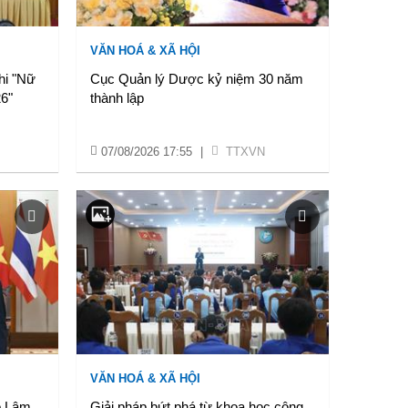
VĂN HOÁ & XÃ HỘI
hi "Nữ
Cục Quản lý Dược kỷ niệm 30 năm
6"
thành lập
07/08/2026 17:55
|
TTXVN
VĂN HOÁ & XÃ HỘI
ô Lâm
Giải pháp bứt phá từ khoa học công