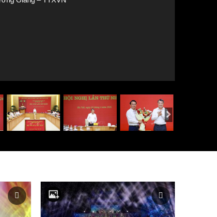
hó Bí thư Đảng uỷ Chính phủ, Bộ trưởng, Chủ nhiệm Văn phòng Chí
Ảnh: Dương Giang – TTXVN