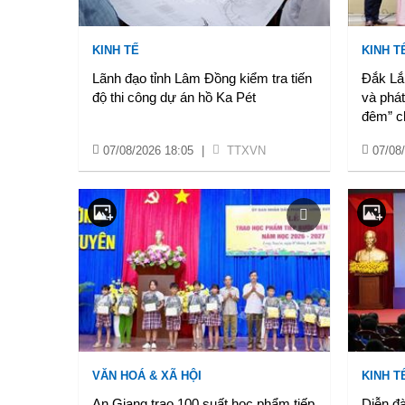
KINH TẾ
KINH T
Lãnh đạo tỉnh Lâm Đồng kiểm tra tiến
Đắk Lắ
độ thi công dự án hồ Ka Pét
và phát
đêm” ch
07/08/2026 18:05
|
TTXVN
07/08
VĂN HOÁ & XÃ HỘI
KINH T
An Giang trao 100 suất học phẩm tiếp
Diễn đà