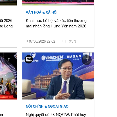
VĂN HOÁ & XÃ HỘI
Nội 2026
Khai mạc Lễ hội và xúc tiến thương
ng Long
mại nhãn lồng Hưng Yên năm 2026
07/08/2026 22:02
|
TTXVN
NỘI CHÍNH & NGOẠI GIAO
àn
Nghị quyết số 23-NQ/TW: Phát huy