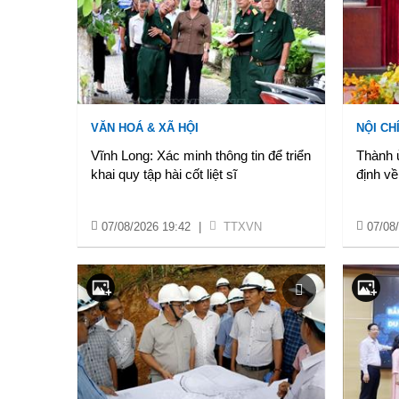
VĂN HOÁ & XÃ HỘI
NỘI CH
Vĩnh Long: Xác minh thông tin để triển
Thành 
khai quy tập hài cốt liệt sĩ
định về
07/08/2026 19:42
|
TTXVN
07/08