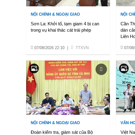
NỘI CHÍNH & NGOẠI GIAO
NỘI CH
Sơn La: Khởi tố, tạm giam 4 bị can
Cần Thơ
trong vụ khai thác cát trái phép
dàn cả
Liên H
07/08/2026 22:10
|
TTXVN
07/08
NỘI CHÍNH & NGOẠI GIAO
VĂN HO
Đoàn kiểm tra, giám sát của Bộ
Việt N