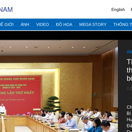
 NAM
English
Ế GIỚI
ẢNH
VIDEO
ĐỒ HỌA
MEGA STORY
THÔNG T
ẢN
T
t
b
0
Ch
Bí
Hư
Đả
Dư