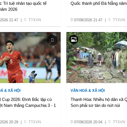
 Trí tuệ nhân tạo quốc tế
Quốc thành phố Đà Nẵng năm
 năm 2026
/2026 21:47
|
TTXVN
07/08/2026 21:47
|
TTXVN
Á & XÃ HỘI
VĂN HOÁ & XÃ HỘI
Cup 2026: Đình Bắc lập cú
Thanh Hóa: Nhiều hộ dân xã 
iệt Nam thắng Campuchia 3 - 1
Sơn phải sơ tán do nứt núi
/2026 20:29
|
TTXVN
07/08/2026 20:04
|
TTXVN