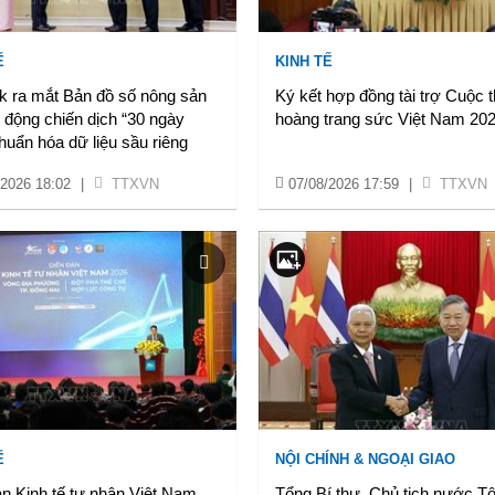
Ế
KINH TẾ
k ra mắt Bản đồ số nông sản
Ký kết hợp đồng tài trợ Cuộc t
 động chiến dịch “30 ngày
hoàng trang sức Việt Nam 202
uẩn hóa dữ liệu sầu riêng
/2026 18:02
|
TTXVN
07/08/2026 17:59
|
TTXVN
Ế
NỘI CHÍNH & NGOẠI GIAO
n Kinh tế tư nhân Việt Nam
Tổng Bí thư, Chủ tịch nước T