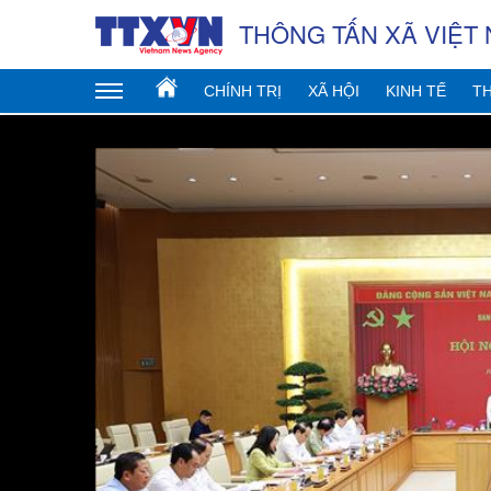
THÔNG TẤN XÃ VIỆT
CHÍNH TRỊ
XÃ HỘI
KINH TẾ
TH