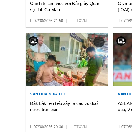
Chính trị làm việc với Đảng ủy Quân
Olympic
sự tỉnh Cà Mau
(IOAI)
07/08/2026 21:50
|
TTXVN
07/08
VĂN HOÁ & XÃ HỘI
VĂN HO
Đắk Lắk liên tiếp xảy ra các vụ đuối
ASEAN 
nước trên biển
đúp, V
07/08/2026 20:36
|
TTXVN
07/08