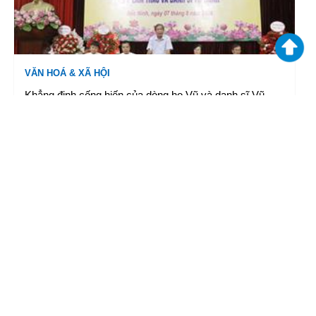
VĂN HOÁ & XÃ HỘI
Khẳng định cống hiến của dòng họ Vũ và danh sĩ Vũ
Trinh
07/08/2026 16:39
|
TTXVN