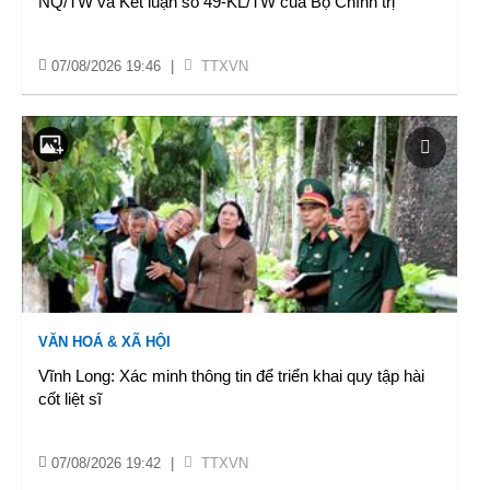
NQ/TW và Kết luận số 49-KL/TW của Bộ Chính trị
07/08/2026 19:46
|
TTXVN
VĂN HOÁ & XÃ HỘI
Vĩnh Long: Xác minh thông tin để triển khai quy tập hài
cốt liệt sĩ
07/08/2026 19:42
|
TTXVN