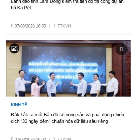
Lãnh đạo tỉnh Lâm Đồng kiểm tra tiến độ thi công dự án
hồ Ka Pét
07/08/2026 18:05
|
TTXVN
KINH TẾ
Đắk Lắk ra mắt Bản đồ số nông sản và phát động chiến
dịch “30 ngày đêm” chuẩn hóa dữ liệu sầu riêng
07/08/2026 18:02
|
TTXVN