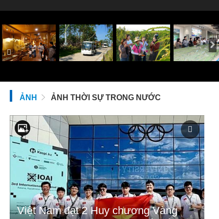
ẢNH
ẢNH THỜI SỰ TRONG NƯỚC
Việt Nam đạt 2 Huy chương Vàng