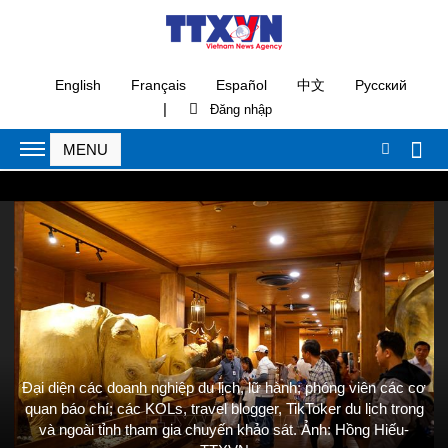
English
Français
Español
中文
Русский
|
Đại diện các doanh nghiệp du lịch, lữ hành; phóng viên các cơ
quan báo chí; các KOLs, travel blogger, TikToker du lịch trong
và ngoài tỉnh tham gia chuyến khảo sát. Ảnh: Hồng Hiếu-