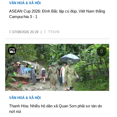
VĂN HOÁ & XÃ HỘI
ASEAN Cup 2026: Đình Bắc lập cú đúp, Việt Nam thắng
Campuchia 3 - 1
07/08/2026 20:29
|
TTXVN
VĂN HOÁ & XÃ HỘI
Thanh Hóa: Nhiều hộ dân xã Quan Sơn phải sơ tán do
nứt núi