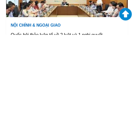
NỘI CHÍNH & NGOẠI GIAO
Quốc hội thảo luận tổ về 2 luật và 1 nghị quyết
06/08/2026 15:36
|
TTXVN
VĂN HOÁ & XÃ HỘI