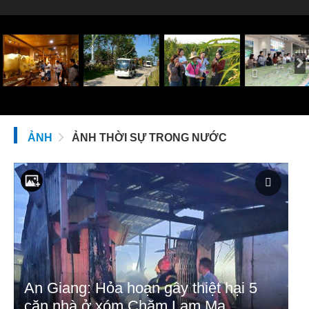
ẢNH
ẢNH THỜI SỰ TRONG NƯỚC
An Giang: Hỏa hoạn gây thiệt hại 5
căn nhà ở xóm Chăm Lam Ma