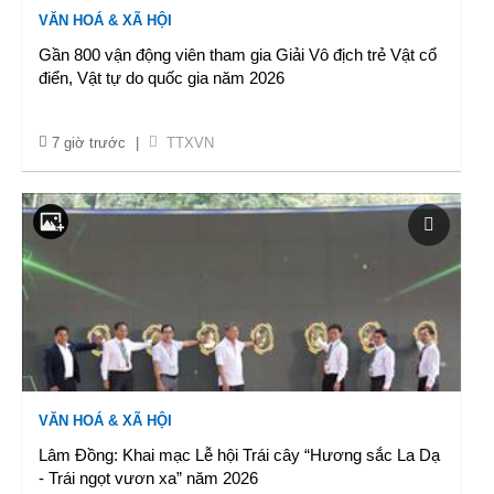
VĂN HOÁ & XÃ HỘI
Gần 800 vận động viên tham gia Giải Vô địch trẻ Vật cổ
điển, Vật tự do quốc gia năm 2026
7 giờ trước
|
TTXVN
VĂN HOÁ & XÃ HỘI
Lâm Đồng: Khai mạc Lễ hội Trái cây “Hương sắc La Dạ
- Trái ngọt vươn xa” năm 2026