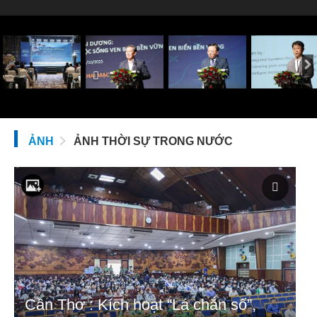
ẢNH
ẢNH THỜI SỰ TRONG NƯỚC
Cần Thơ : Kích hoạt “Lá chắn số”,