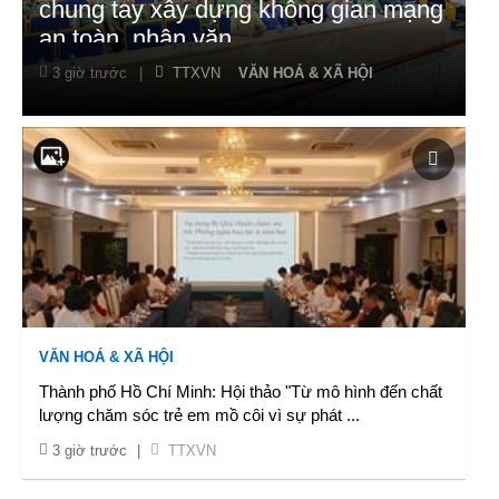
chung tay xây dựng không gian mạng
an toàn, nhân văn
3 giờ trước
|
TTXVN
VĂN HOÁ & XÃ HỘI
VĂN HOÁ & XÃ HỘI
Thành phố Hồ Chí Minh: Hội thảo "Từ mô hình đến chất
lượng chăm sóc trẻ em mồ côi vì sự phát
...
3 giờ trước
|
TTXVN