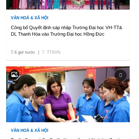
VĂN HOÁ & XÃ HỘI
Công bố Quyết định sáp nhập Trường Đại học VH-TT&
DL Thanh Hóa vào Trường Đại học Hồng Đức
6 giờ trước
|
TTXVN
VĂN HOÁ & XÃ HỘI