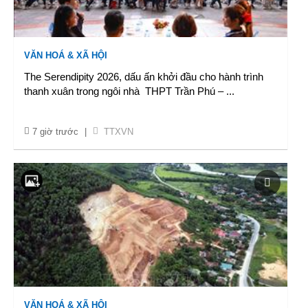
VĂN HOÁ & XÃ HỘI
The Serendipity 2026, dấu ấn khởi đầu cho hành trình
thanh xuân trong ngôi nhà THPT Trần Phú –
...
7 giờ trước
|
TTXVN
VĂN HOÁ & XÃ HỘI