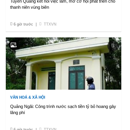
Tuyên Quang kết nối việc làm, mở cơ hội phát triển cho
thanh niên vùng biên
6 giờ trước
|
TTXVN
VĂN HOÁ & XÃ HỘI
Quảng Ngãi: Công trình nước sạch tiền tỷ bỏ hoang gây
lãng phí
6 giờ trước
|
TTXVN