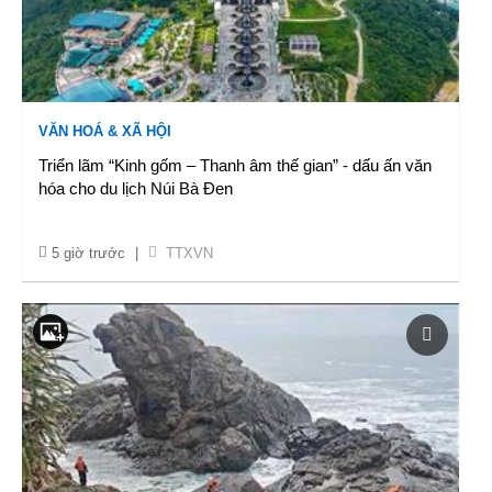
VĂN HOÁ & XÃ HỘI
Triển lãm “Kinh gốm – Thanh âm thế gian” - dấu ấn văn
hóa cho du lịch Núi Bà Đen
5 giờ trước
|
TTXVN