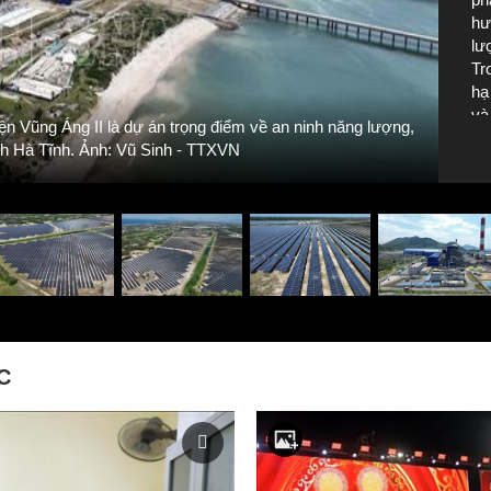
hư
lư
Tr
Nhà
hạ
và
n Vũng Áng II là dự án trọng điểm về an ninh năng lượng,
th
ch
nh Hà Tĩnh. Ảnh: Vũ Sinh - TTXVN
ng
th
ph
vữ
Si
C