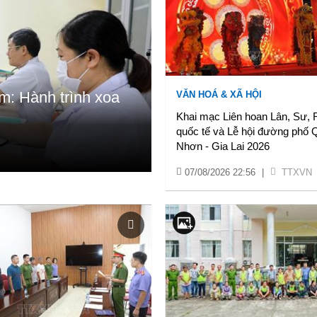
m: Hành trình xoa
VĂN HOÁ & XÃ HỘI
Khai mạc Liên hoan Lân, Sư,
quốc tế và Lễ hội đường phố 
Nhơn - Gia Lai 2026
07/08/2026 22:56
|
TTXVN