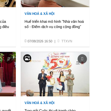
VĂN HOÁ & XÃ HỘI
 của
Huế triển khai mô hình "Nhà văn hoá
g điều
số - Điểm dịch vụ công cộng đồng"
07/08/2026 16:50
|
TTXVN
VĂN HOÁ & XÃ HỘI
c quyết
Trao giải Cuộc thi vẽ tranh chào