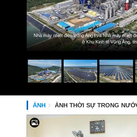
 hệ thống
. Ảnh: Vũ
Nhà máy nhiệt điện Vũng Áng I và Nhà máy nhiệt điệ
ở Khu Kinh tế Vũng Áng, tỉ
ẢNH
ẢNH THỜI SỰ TRONG NƯỚ