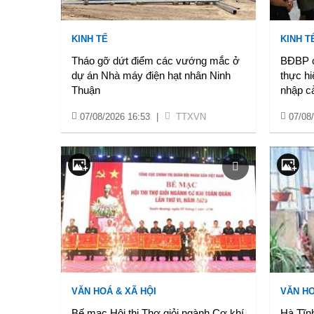
KINH TẾ
KINH T
Tháo gỡ dứt điểm các vướng mắc ở
BĐBP c
dự án Nhà máy điện hạt nhân Ninh
thực hi
Thuận
nhập c
07/08/2026 16:53
|
TTXVN
07/08
VĂN HOÁ & XÃ HỘI
VĂN HO
Bế mạc Hội thi Thợ giỏi ngành Cơ khí
Hà Tĩnh