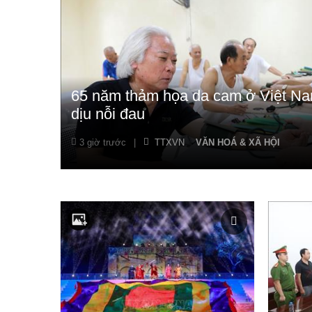
65 năm thảm họa da cam ở Việt Na
dịu nỗi đau
3 giờ trước
|
TTXVN
VĂN HOÁ & XÃ HỘI