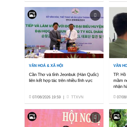
VĂN HOÁ & XÃ HỘI
VĂN HO
Cần Thơ và tỉnh Jeonbuk (Hàn Quốc)
TP. Hồ
liên kết hợp tác trên nhiều lĩnh vực
mầm no
nhận hà
07/08/2026 19:59
|
TTXVN
07/08