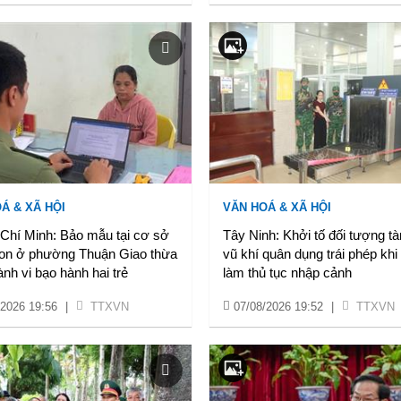
Á & XÃ HỘI
VĂN HOÁ & XÃ HỘI
 Chí Minh: Bảo mẫu tại cơ sở
Tây Ninh: Khởi tố đối tượng tà
n ở phường Thuận Giao thừa
vũ khí quân dụng trái phép khi
nh vi bạo hành hai trẻ
làm thủ tục nhập cảnh
/2026 19:56
|
TTXVN
07/08/2026 19:52
|
TTXVN