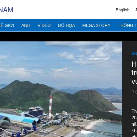
 NAM
English
Ế GIỚI
ẢNH
VIDEO
ĐỒ HỌA
MEGA STORY
THÔNG T
ẢN
H
t
v
0
Th
20
nă
kh
ph