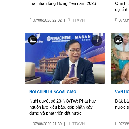
mại nhãn lồng Hưng Yên năm 2026
Chính t
sự tỉn
07/08/2026 22:02
|
TTXVN
07/08
NỘI CHÍNH & NGOẠI GIAO
VĂN HO
Nghị quyết số 23-NQ/TW: Phát huy
Đắk Lắk
nguồn lực kiều bào, góp phần xây
nước tr
dựng và phát triển đất nước
07/08/2026 21:30
|
TTXVN
07/08