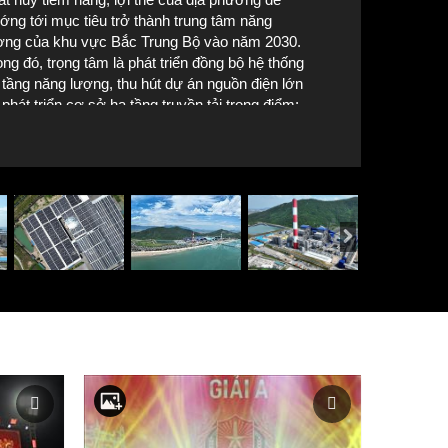
ớng tới mục tiêu trở thành trung tâm năng
ợng của khu vực Bắc Trung Bộ vào năm 2030.
ong đó, trọng tâm là phát triển đồng bộ hệ thống
 máy điện mặt trời Cẩm Hòa là dự án điện năng lượng tái tạo lớn và 
 tầng năng lượng, thu hút dự án nguồn điện lớn
Tập đoàn Hoành Sơn đầu tư xây dựng ở xã Yên Hòa, huyện Cẩm Xuyê
 phát triển cơ sở hạ tầng truyền tải trọng điểm;
ương mại từ tháng 8/2019, dự án đóng vai trò quan trọng trong việc c
uyển dịch cơ cấu năng lượng từ phụ thuộc vào
điện khu vực mùa nắng nóng. Ảnh: Vũ Sinh
uồn nhiên liệu hóa thạch sang chủ động khai
ác các nguồn năng lượng tái tạo tại chỗ, góp
ần đảm bảo an ninh năng lượng, phát triển bền
ng và ứng phó với biến đổi khí hậu. Ảnh: Vũ
nh - TTXVN