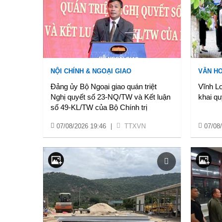
NỘI CHÍNH & NGOẠI GIAO
VĂN HO
Đảng ủy Bộ Ngoại giao quán triệt
Vĩnh Lo
Nghị quyết số 23-NQ/TW và Kết luận
khai quy
số 49-KL/TW của Bộ Chính trị
07/08/2026 19:46
|
TTXVN
07/08