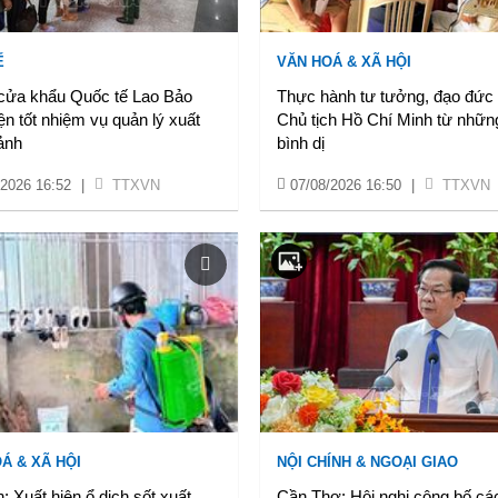
Ế
VĂN HOÁ & XÃ HỘI
ửa khẩu Quốc tế Lao Bảo
Thực hành tư tưởng, đạo đức
ện tốt nhiệm vụ quản lý xuất
Chủ tịch Hồ Chí Minh từ nhữn
ảnh
bình dị
/2026 16:52
|
TTXVN
07/08/2026 16:50
|
TTXVN
Á & XÃ HỘI
NỘI CHÍNH & NGOẠI GIAO
: Xuất hiện ổ dịch sốt xuất
Cần Thơ: Hội nghị công bố cá