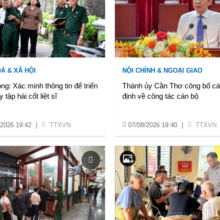
Á & XÃ HỘI
NỘI CHÍNH & NGOẠI GIAO
ng: Xác minh thông tin để triển
Thành ủy Cần Thơ công bố cá
 tập hài cốt liệt sĩ
định về công tác cán bộ
/2026 19:42
|
TTXVN
07/08/2026 19:40
|
TTXVN