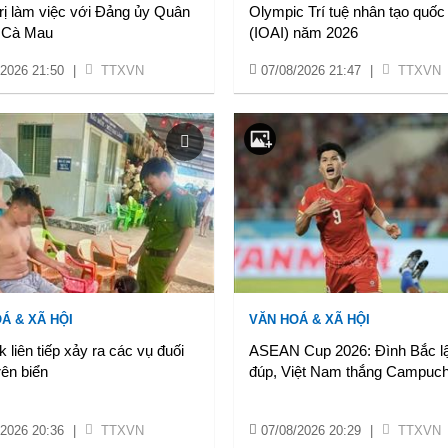
rị làm việc với Đảng ủy Quân
Olympic Trí tuệ nhân tạo quốc 
h Cà Mau
(IOAI) năm 2026
/2026 21:50
|
TTXVN
07/08/2026 21:47
|
TTXVN
Á & XÃ HỘI
VĂN HOÁ & XÃ HỘI
 liên tiếp xảy ra các vụ đuối
ASEAN Cup 2026: Đình Bắc l
ên biển
đúp, Việt Nam thắng Campuchi
/2026 20:36
|
TTXVN
07/08/2026 20:29
|
TTXVN