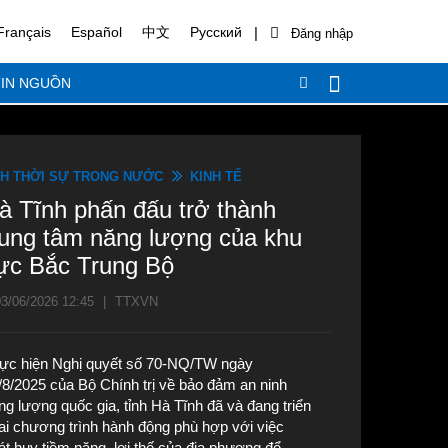
|
Français
Español
中文
Русский
IN NGUỒN
H THỜI SỰ TRONG NƯỚC
KINH TẾ
à Tĩnh phấn đấu trở thành
rung tâm năng lượng của khu
ực Bắc Trung Bộ
3/06/2026 12:45
|
TTXVN
ực hiện Nghị quyết số 70-NQ/TW ngày
/8/2025 của Bộ Chính trị về bảo đảm an ninh
ng lượng quốc gia, tỉnh Hà Tĩnh đã và đang triển
ai chương trình hành động phù hợp với việc
át huy tiềm năng, lợi thế của địa phương để