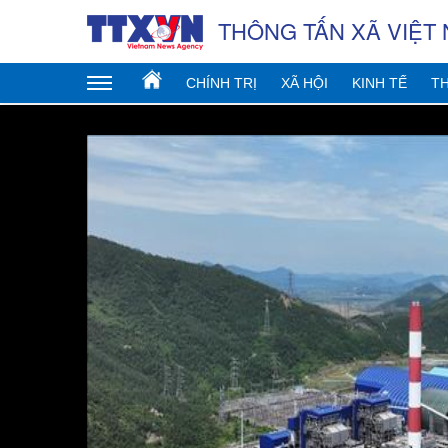
THÔNG TẤN XÃ VIỆT
CHÍNH TRỊ
XÃ HỘI
KINH TẾ
TH