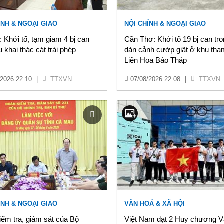
ÍNH & NGOẠI GIAO
NỘI CHÍNH & NGOẠI GIAO
 Khởi tố, tạm giam 4 bị can
Cần Thơ: Khởi tố 19 bị can tr
ụ khai thác cát trái phép
dàn cảnh cướp giật ở khu th
Liên Hoa Bảo Tháp
/2026 22:10
|
TTXVN
07/08/2026 22:08
|
TTXVN
ÍNH & NGOẠI GIAO
VĂN HOÁ & XÃ HỘI
ểm tra, giám sát của Bộ
Việt Nam đạt 2 Huy chương 