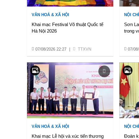
VĂN HOÁ & XÃ HỘI
NỘI CH
Khai mạc Festival Võ thuật Quốc tế
Sơn La:
Hà Nội 2026
trong v
07/08/2026 22:27
|
TTXVN
07/08
VĂN HOÁ & XÃ HỘI
NỘI CH
Khai mạc Lễ hội và xúc tiến thương
Đoàn ki