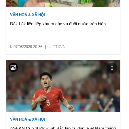
VĂN HOÁ & XÃ HỘI
Đắk Lắk liên tiếp xảy ra các vụ đuối nước trên biển
07/08/2026 20:36
|
TTXVN
VĂN HOÁ & XÃ HỘI
ASEAN Cup 2026: Đình Bắc lập cú đúp, Việt Nam thắng