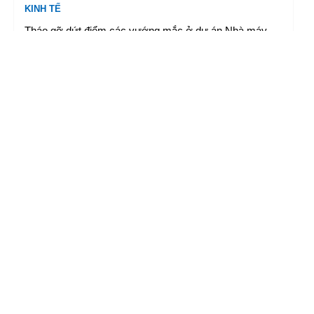
KINH TẾ
Tháo gỡ dứt điểm các vướng mắc ở dự án Nhà máy
điện hạt nhân Ninh Thuận
07/08/2026 16:53
|
TTXVN
KINH TẾ
BĐBP cửa khẩu Quốc tế Lao Bảo thực hiện tốt nhiệm
vụ quản lý xuất nhập cảnh