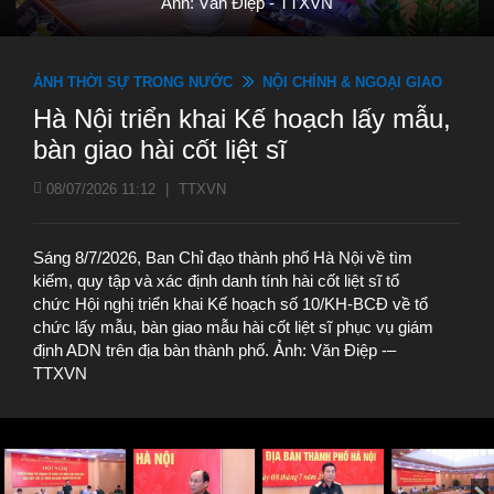
Ảnh: Văn Điệp - TTXVN
ẢNH THỜI SỰ TRONG NƯỚC
NỘI CHÍNH & NGOẠI GIAO
Hà Nội triển khai Kế hoạch lấy mẫu,
bàn giao hài cốt liệt sĩ
08/07/2026 11:12
|
TTXVN
Sáng 8/7/2026, Ban Chỉ đạo thành phố Hà Nội về tìm
kiếm, quy tập và xác định danh tính hài cốt liệt sĩ tổ
chức Hội nghị triển khai Kế hoạch số 10/KH-BCĐ về tổ
chức lấy mẫu, bàn giao mẫu hài cốt liệt sĩ phục vụ giám
định ADN trên địa bàn thành phố. Ảnh: Văn Điệp -–
TTXVN