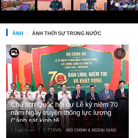
ẢNH
ẢNH THỜI SỰ TRONG NƯỚC
Chủ tịch Quốc hội dự Lễ kỷ niệm 70
năm Ngày truyền thống lực lượng
Cảnh sát kinh tế
3 giờ trước
|
TTXVN
NỘI CHÍNH & NGOẠI GIAO