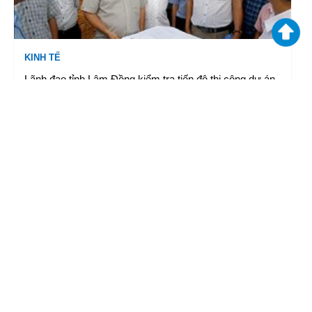
KINH TẾ
Lãnh đạo tỉnh Lâm Đồng kiểm tra tiến độ thi công dự án
hồ Ka Pét
07/08/2026 18:05
|
TTXVN
KINH TẾ