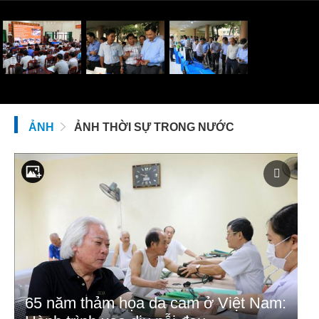
ẢNH
ẢNH THỜI SỰ TRONG NƯỚC
65 năm thảm họa da cam ở Việt Nam: