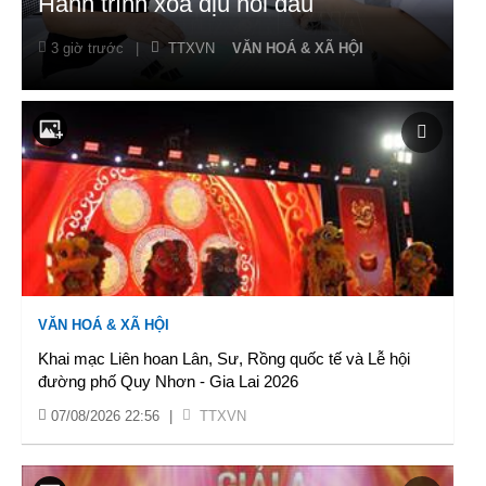
Hành trình xoa dịu nỗi đau
3 giờ trước
|
TTXVN
VĂN HOÁ & XÃ HỘI
VĂN HOÁ & XÃ HỘI
Khai mạc Liên hoan Lân, Sư, Rồng quốc tế và Lễ hội
đường phố Quy Nhơn - Gia Lai 2026
07/08/2026 22:56
|
TTXVN