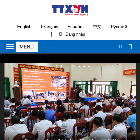
English
Français
Español
中文
Русский
|