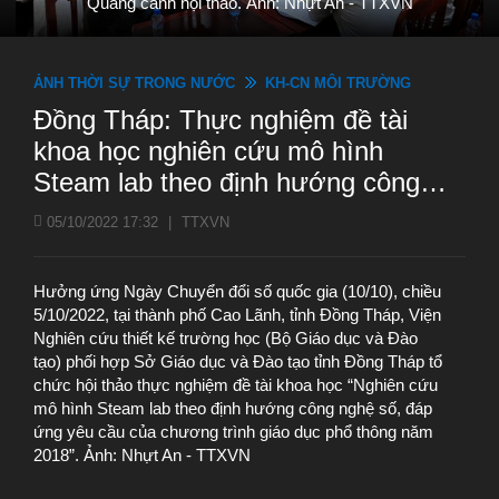
Quang cảnh hội thảo. Ảnh: Nhựt An - TTXVN
ẢNH THỜI SỰ TRONG NƯỚC
KH-CN MÔI TRƯỜNG
Đồng Tháp: Thực nghiệm đề tài
khoa học nghiên cứu mô hình
Steam lab theo định hướng công
nghệ số
05/10/2022 17:32
|
TTXVN
Hưởng ứng Ngày Chuyển đổi số quốc gia (10/10), chiều
5/10/2022, tại thành phố Cao Lãnh, tỉnh Đồng Tháp, Viện
Nghiên cứu thiết kế trường học (Bộ Giáo dục và Đào
tạo) phối hợp Sở Giáo dục và Đào tạo tỉnh Đồng Tháp tổ
chức hội thảo thực nghiệm đề tài khoa học “Nghiên cứu
mô hình Steam lab theo định hướng công nghệ số, đáp
ứng yêu cầu của chương trình giáo dục phổ thông năm
2018”. Ảnh: Nhựt An - TTXVN