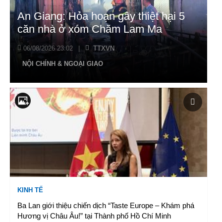
An Giang: Hỏa hoạn gây thiệt hại 5
căn nhà ở xóm Chăm Lam Ma
06/08/2026 23:02
|
TTXVN
NỘI CHÍNH & NGOẠI GIAO
KINH TẾ
Ba Lan giới thiệu chiến dịch “Taste Europe – Khám phá
Hương vị Châu Âu!” tại Thành phố Hồ Chí Minh