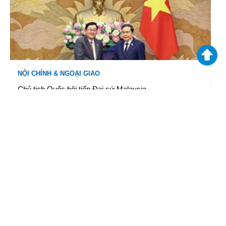
NỘI CHÍNH & NGOẠI GIAO
Chủ tịch Quốc hội tiếp Đại sứ Malaysia
06/08/2026 17:52
|
TTXVN