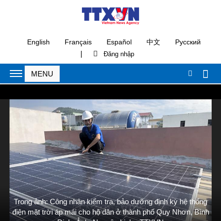
English
Français
Español
中文
Русский
|
Trong ảnh: Công nhân kiểm tra, bảo dưỡng định kỳ hệ thống
điện mặt trời áp mái cho hộ dân ở thành phố Quy Nhơn, Bình