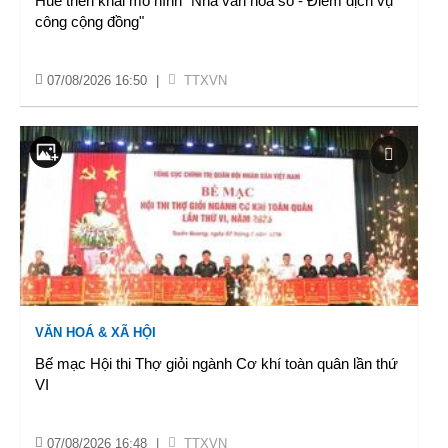
Huế triển khai mô hình "Nhà văn hoá số - Điểm dịch vụ
công cộng đồng"
07/08/2026 16:50
|
TTXVN
VĂN HOÁ & XÃ HỘI
Bế mạc Hội thi Thợ giỏi ngành Cơ khí toàn quân lần thứ
VI
07/08/2026 16:48
|
TTXVN