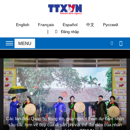
English
Français
Español
中文
Русский
|
Các làn điệu Quan họ vang lên, giúp người tham dự cảm nhận
sâu sắc hơn vẻ đẹp của di sản phi vật thể đại diện của nhân