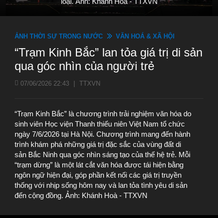
loại. Ảnh: Khánh Hoà - TTXVN
ẢNH THỜI SỰ TRONG NƯỚC
VĂN HOÁ & XÃ HỘI
“Trạm Kinh Bắc” lan tỏa giá trị di sản
qua góc nhìn của người trẻ
07/06/2026 22:43
|
TTXVN
“Trạm Kinh Bắc” là chương trình trải nghiệm văn hóa do
sinh viên Học viện Thanh thiếu niên Việt Nam tổ chức
ngày 7/6/2026 tại Hà Nội. Chương trình mang đến hành
trình khám phá những giá trị đặc sắc của vùng đất di
sản Bắc Ninh qua góc nhìn sáng tạo của thế hệ trẻ. Mỗi
“trạm dừng” là một lát cắt văn hóa được tái hiện bằng
ngôn ngữ hiện đại, góp phần kết nối các giá trị truyền
thống với nhịp sống hôm nay và lan tỏa tình yêu di sản
đến cộng đồng. Ảnh: Khánh Hoà - TTXVN