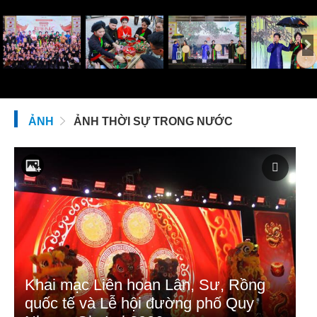
ẢNH
ẢNH THỜI SỰ TRONG NƯỚC
Khai mạc Liên hoan Lân, Sư, Rồng
quốc tế và Lễ hội đường phố Quy