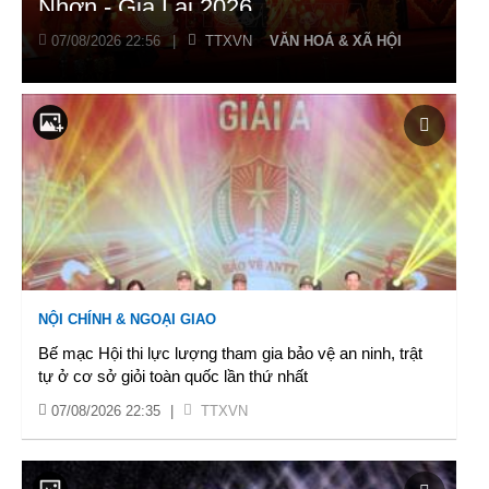
Nhơn - Gia Lai 2026
07/08/2026 22:56
|
TTXVN
VĂN HOÁ & XÃ HỘI
NỘI CHÍNH & NGOẠI GIAO
Bế mạc Hội thi lực lượng tham gia bảo vệ an ninh, trật
tự ở cơ sở giỏi toàn quốc lần thứ nhất
07/08/2026 22:35
|
TTXVN