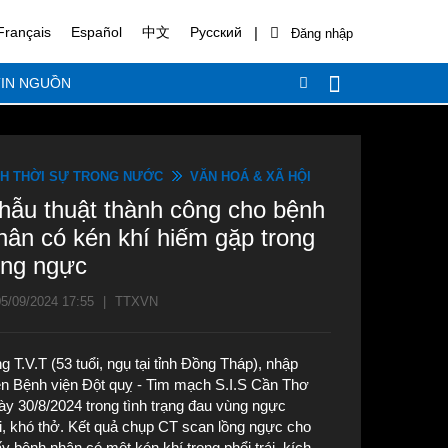
|
Français
Español
中文
Русский
IN NGUỒN
H THỜI SỰ TRONG NƯỚC
VĂN HOÁ & XÃ HỘI
hẫu thuật thành công cho bệnh
hân có kén khí hiếm gặp trong
ồng ngực
5/09/2024 17:55
|
TTXVN
g T.V.T (53 tuổi, ngụ tại tỉnh Đồng Tháp), nhập
ện Bệnh viện Đột quỵ - Tim mạch S.I.S Cần Thơ
ày 30/8/2024 trong tình trạng đau vùng ngực
ái, khó thở. Kết quả chụp CT scan lồng ngực cho
ấy bệnh nhân có một kén khí trong phổi trái, kích