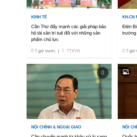
KINH TẾ
KH-CN
Cần Thơ đẩy mạnh các giải pháp bảo
Điện Bi
hộ tài sản trí tuệ đối với những sản
trường 
phẩm chủ lực
7 giờ trước
|
TTXVN
7 giờ
NỘI CHÍNH & NGOẠI GIAO
NỘI CH
Cần chuyển mạnh từ khâu xử lý sang
Quốc hộ