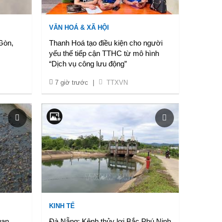
VĂN HOÁ & XÃ HỘI
Gòn,
Thanh Hoá tạo điều kiện cho người
yếu thế tiếp cận TTHC từ mô hình
“Dịch vụ công lưu động”
7 giờ trước
|
TTXVN
KINH TẾ
uan
Đà Nẵng: Kênh thủy lợi Bắc Phú Ninh