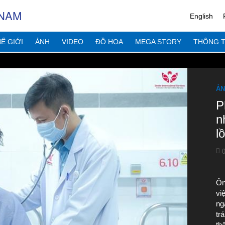
 NAM
English
Ế GIỚI
ẢNH
VIDEO
ĐỒ HỌA
MEGA STORY
THÔNG T
ẢN
P
n
l
0
Ôn
vi
ng
tr
th