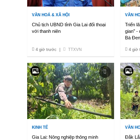
VĂN HOÁ & XÃ HỘI
VĂN HO
Chủ tịch UBND tỉnh Gia Lai đối thoại
Triển 
với thanh niên
gian” -
Bà Đe
4 giờ trước
|
TTXVN
4 giờ
KINH TẾ
VĂN HO
Gia Lai: Nông nghiệp thông minh
Đắk Lắk