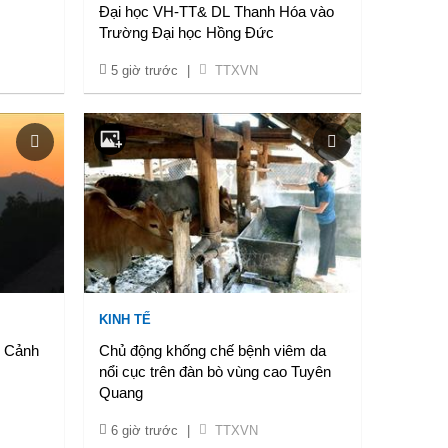
Đại học VH-TT& DL Thanh Hóa vào
Trường Đại học Hồng Đức
5 giờ trước
|
TTXVN
KINH TẾ
g Cảnh
Chủ động khống chế bệnh viêm da
nổi cục trên đàn bò vùng cao Tuyên
Quang
6 giờ trước
|
TTXVN