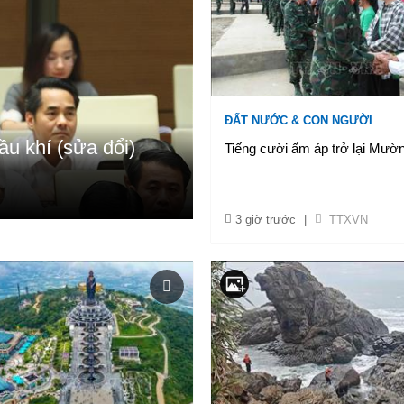
ĐẤT NƯỚC & CON NGƯỜI
ầu khí (sửa đổi)
Tiếng cười ấm áp trở lại Mườ
3 giờ trước
|
TTXVN