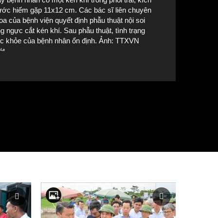
ước hiếm gặp 11x12 cm. Các bác sĩ liên chuyên
oa của bệnh viện quyết định phẫu thuật nội soi
ng ngực cắt kén khí. Sau phẫu thuật, tình trạng
c khỏe của bệnh nhân ổn định. Ảnh: TTXVN
át
h ảnh kén khí phổi kích thước hiếm gặp trong lồng ngực bệnh nhân 
phát