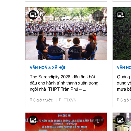
VĂN HOÁ & XÃ HỘI
VĂN HO
The Serendipity 2026, dấu ấn khởi
Quảng T
đầu cho hành trình thanh xuân trong
xung y
ngôi nhà THPT Trần Phú –
...
mưa b
6 giờ trước
|
TTXVN
6 giờ