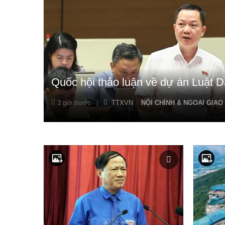
Quốc hội thảo luận về dự án Luật D
3 giờ trước
|
TTXVN
NỘI CHÍNH & NGOẠI GIAO