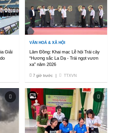
VĂN HOÁ & XÃ HỘI
ia Giải
Lâm Đồng: Khai mạc Lễ hội Trái cây
 do
“Hương sắc La Dạ - Trái ngọt vươn
xa” năm 2026
7 giờ trước
|
TTXVN