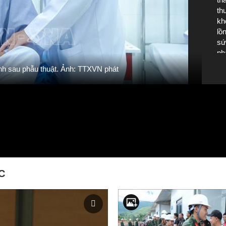
th
kh
lồ
sứ
ph
Hìn
nh sau phẫu thuật. Ảnh: TTXVN phát
C