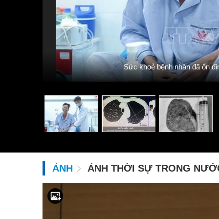
Sức khoẻ bệnh nhân đã ổn đị
ẢNH
ẢNH THỜI SỰ TRONG NƯỚ