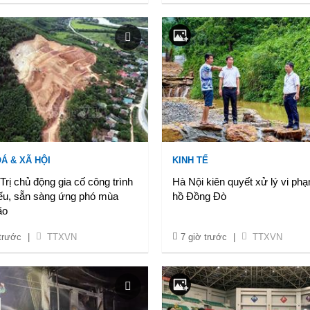
Á & XÃ HỘI
KINH TẾ
rị chủ động gia cố công trình
Hà Nội kiên quyết xử lý vi phạ
ếu, sẵn sàng ứng phó mùa
hồ Đồng Đò
ão
 trước
|
TTXVN
7 giờ trước
|
TTXVN