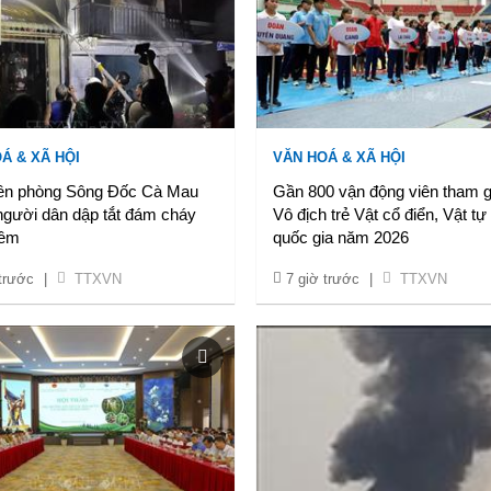
Á & XÃ HỘI
VĂN HOÁ & XÃ HỘI
ên phòng Sông Đốc Cà Mau
Gần 800 vận động viên tham g
người dân dập tắt đám cháy
Vô địch trẻ Vật cổ điển, Vật tự
đêm
quốc gia năm 2026
 trước
|
TTXVN
7 giờ trước
|
TTXVN