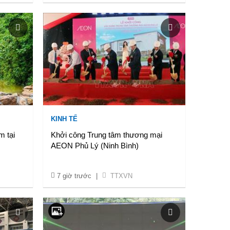
KINH TẾ
m tại
Khởi công Trung tâm thương mại
AEON Phủ Lý (Ninh Bình)
7 giờ trước
|
TTXVN