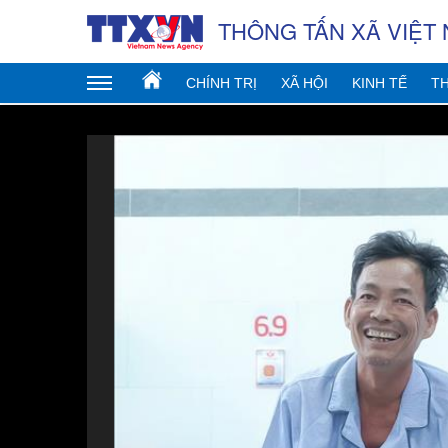
THÔNG TẤN XÃ VIỆT
CHÍNH TRỊ
XÃ HỘI
KINH TẾ
TH