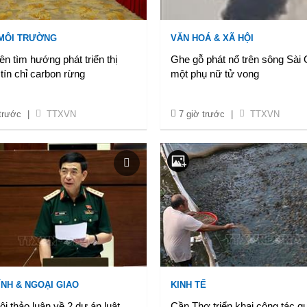
 MÔI TRƯỜNG
VĂN HOÁ & XÃ HỘI
ên tìm hướng phát triển thị
Ghe gỗ phát nổ trên sông Sài 
tín chỉ carbon rừng
một phụ nữ tử vong
 trước
|
TTXVN
7 giờ trước
|
TTXVN
ÍNH & NGOẠI GIAO
KINH TẾ
i thảo luận về 2 dự án luật
Cần Thơ triển khai công tác q