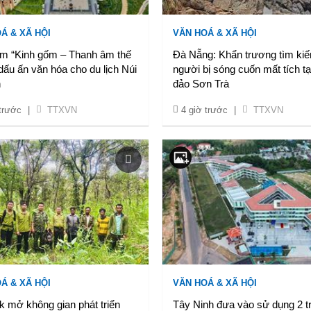
Á & XÃ HỘI
VĂN HOÁ & XÃ HỘI
lãm “Kinh gốm – Thanh âm thế
Đà Nẵng: Khẩn trương tìm ki
 dấu ấn văn hóa cho du lịch Núi
người bị sóng cuốn mất tích tạ
n
đảo Sơn Trà
 trước
|
TTXVN
4 giờ trước
|
TTXVN
Á & XÃ HỘI
VĂN HOÁ & XÃ HỘI
 mở không gian phát triển
Tây Ninh đưa vào sử dụng 2 