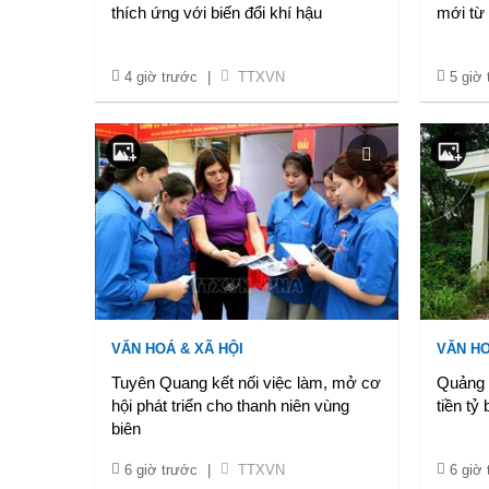
thích ứng với biến đổi khí hậu
mới từ
4 giờ trước
|
TTXVN
5 giờ
VĂN HOÁ & XÃ HỘI
VĂN HO
Tuyên Quang kết nối việc làm, mở cơ
Quảng 
hội phát triển cho thanh niên vùng
tiền tỷ
biên
6 giờ trước
|
TTXVN
6 giờ