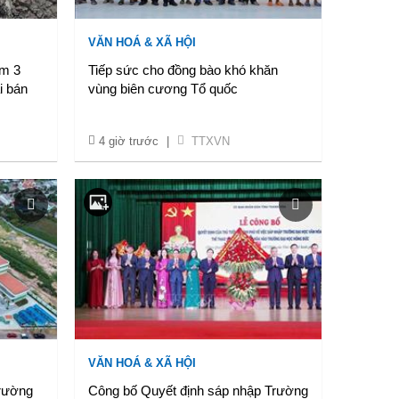
VĂN HOÁ & XÃ HỘI
ếm 3
Tiếp sức cho đồng bào khó khăn
i bán
vùng biên cương Tổ quốc
4 giờ trước
|
TTXVN
VĂN HOÁ & XÃ HỘI
trường
Công bố Quyết định sáp nhập Trường