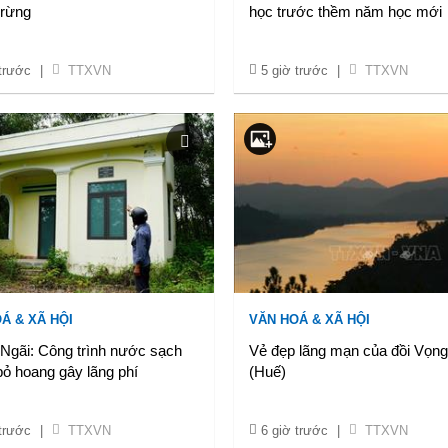
 rừng
học trước thềm năm học mới
 trước
|
TTXVN
5 giờ trước
|
TTXVN
Á & XÃ HỘI
VĂN HOÁ & XÃ HỘI
Ngãi: Công trình nước sạch
Vẻ đẹp lãng mạn của đồi Vọn
 bỏ hoang gây lãng phí
(Huế)
 trước
|
TTXVN
6 giờ trước
|
TTXVN