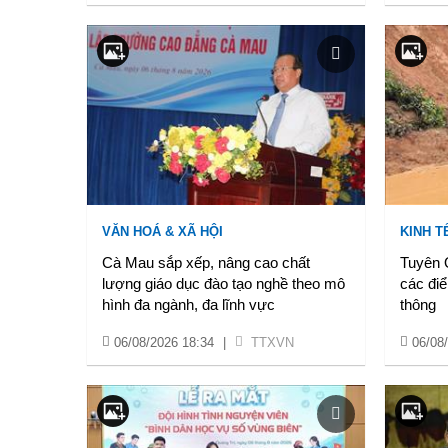
VĂN HOÁ & XÃ HỘI
KINH T
Cà Mau sắp xếp, nâng cao chất
Tuyên 
lượng giáo dục đào tạo nghề theo mô
các điể
hình đa ngành, đa lĩnh vực
thông
06/08/2026 18:34
|
TTXVN
06/08