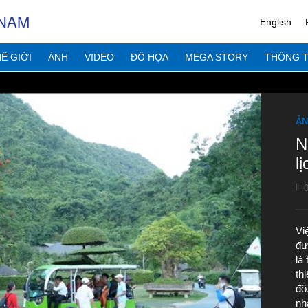
 NAM
English
Ế GIỚI
ẢNH
VIDEO
ĐỒ HỌA
MEGA STORY
THÔNG T
ẢN
N
l
0
Vi
đư
là
thi
đô
nh