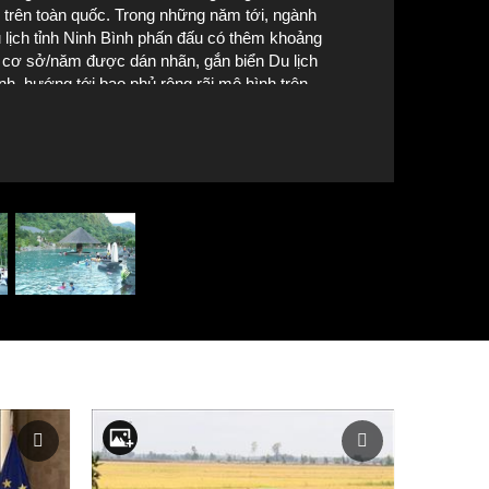
 trên toàn quốc. Trong những năm tới, ngành
 lịch tỉnh Ninh Bình phấn đấu có thêm khoảng
 cơ sở/năm được dán nhãn, gắn biển Du lịch
nh, hướng tới bao phủ rộng rãi mô hình trên
àn tỉnh. Ảnh: Đức Phương - TTXVN
 du lịch sinh thái Vườn chim Thung Nham đưa các sản phẩm theo bộ 
Ảnh: Đức Phương - TTXVN