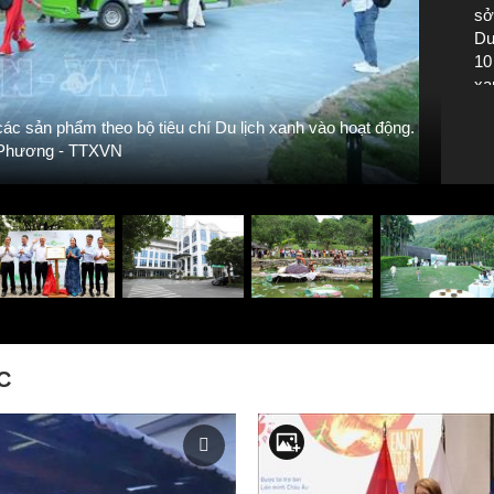
sở
Du
10
xa
to
c sản phẩm theo bộ tiêu chí Du lịch xanh vào hoạt động.
Khu
Phương - TTXVN
C