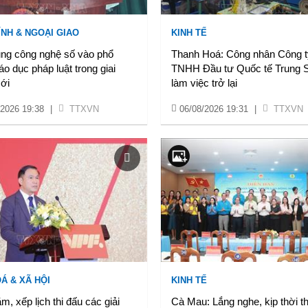
ÍNH & NGOẠI GIAO
KINH TẾ
ng công nghệ số vào phổ
Thanh Hoá: Công nhân Công t
iáo dục pháp luật trong giai
TNHH Đầu tư Quốc tế Trung 
ới
làm việc trở lại
/2026 19:38
|
TTXVN
06/08/2026 19:31
|
TTXVN
Á & XÃ HỘI
KINH TẾ
m, xếp lịch thi đấu các giải
Cà Mau: Lắng nghe, kịp thời t