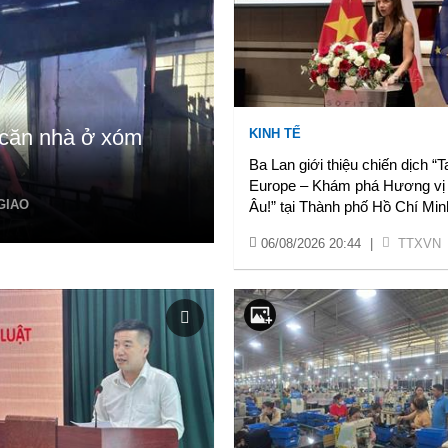
 căn nhà ở xóm
KINH TẾ
Ba Lan giới thiệu chiến dịch “T
Europe – Khám phá Hương vị
GIAO
Âu!” tại Thành phố Hồ Chí Min
06/08/2026 20:44
|
TTXVN