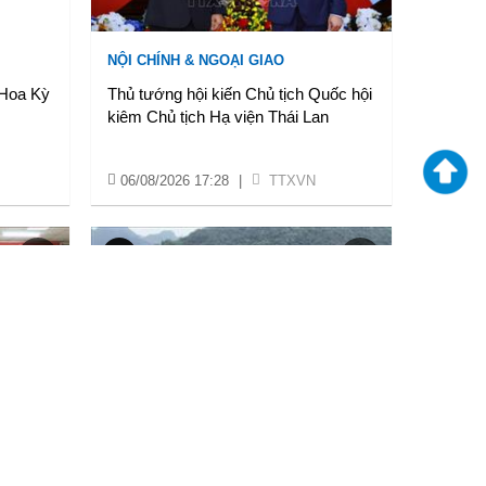
NỘI CHÍNH & NGOẠI GIAO
 Hoa Kỳ
Thủ tướng hội kiến Chủ tịch Quốc hội
kiêm Chủ tịch Hạ viện Thái Lan
06/08/2026 17:28
|
TTXVN
KINH TẾ
sóng” tổ
Hải quan đẩy mạnh ứng dụng công