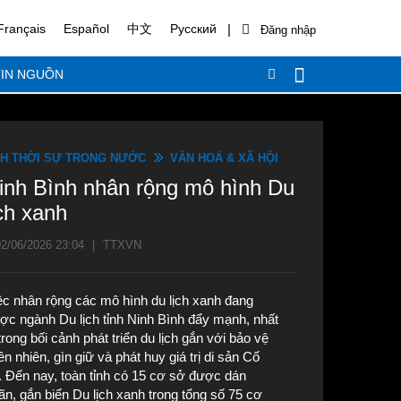
|
Français
Español
中文
Русский
IN NGUỒN
H THỜI SỰ TRONG NƯỚC
VĂN HOÁ & XÃ HỘI
inh Bình nhân rộng mô hình Du
ịch xanh
2/06/2026 23:04
|
TTXVN
ệc nhân rộng các mô hình du lịch xanh đang
ợc ngành Du lịch tỉnh Ninh Bình đẩy mạnh, nhất
 trong bối cảnh phát triển du lịch gắn với bảo vệ
ên nhiên, gìn giữ và phát huy giá trị di sản Cố
. Đến nay, toàn tỉnh có 15 cơ sở được dán
ãn, gắn biển Du lịch xanh trong tổng số 75 cơ