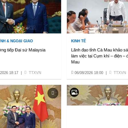
ÍNH & NGOẠI GIAO
KINH TẾ
ng tiếp Đại sứ Malaysia
Lãnh đạo tỉnh Cà Mau khảo sá
làm việc tại Cụm khí – điện –
Mau
/2026 18:17
|
TTXVN
06/08/2026 18:00
|
TTXVN