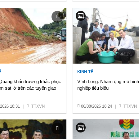
Ế
KINH TẾ
Quang khẩn trương khắc phục
Vĩnh Long: Nhân rộng mô hìn
m sạt lở trên các tuyến giao
nghiệp tiêu biểu
/2026 18:31
|
TTXVN
06/08/2026 18:24
|
TTXVN