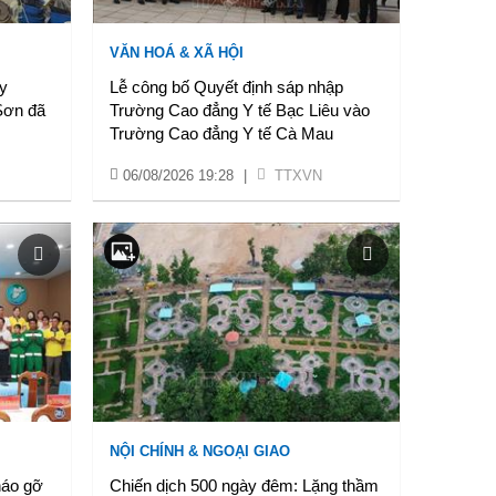
VĂN HOÁ & XÃ HỘI
y
Lễ công bố Quyết định sáp nhập
Sơn đã
Trường Cao đẳng Y tế Bạc Liêu vào
Trường Cao đẳng Y tế Cà Mau
06/08/2026 19:28
|
TTXVN
NỘI CHÍNH & NGOẠI GIAO
háo gỡ
Chiến dịch 500 ngày đêm: Lặng thầm