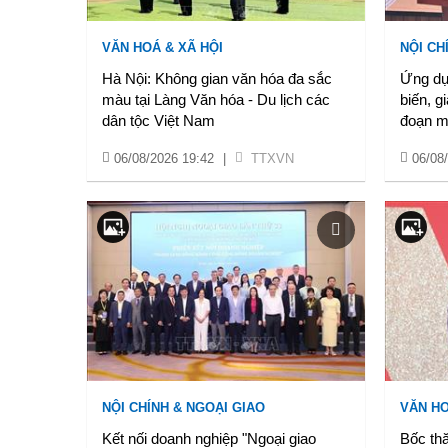
VĂN HOÁ & XÃ HỘI
NỘI CH
Hà Nội: Không gian văn hóa đa sắc
Ứng dụ
màu tại Làng Văn hóa - Du lịch các
biến, g
dân tộc Việt Nam
đoạn m
06/08/2026 19:42
|
TTXVN
06/08
NỘI CHÍNH & NGOẠI GIAO
VĂN HO
Kết nối doanh nghiệp "Ngoại giao
Bốc thă