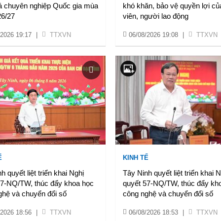
á chuyên nghiệp Quốc gia mùa
khó khăn, bảo vệ quyền lợi củ
26/27
viên, người lao động
/2026 19:17
|
TTXVN
06/08/2026 19:08
|
TTXVN
Ế
KINH TẾ
h quyết liệt triển khai Nghị
Tây Ninh quyết liệt triển khai 
57-NQ/TW, thúc đẩy khoa học
quyết 57-NQ/TW, thúc đẩy kh
ghệ và chuyển đổi số
công nghệ và chuyển đổi số
/2026 18:56
|
TTXVN
06/08/2026 18:53
|
TTXVN