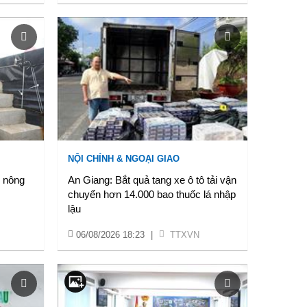
NỘI CHÍNH & NGOẠI GIAO
h nông
An Giang: Bắt quả tang xe ô tô tải vận
chuyển hơn 14.000 bao thuốc lá nhập
lậu
06/08/2026 18:23
|
TTXVN