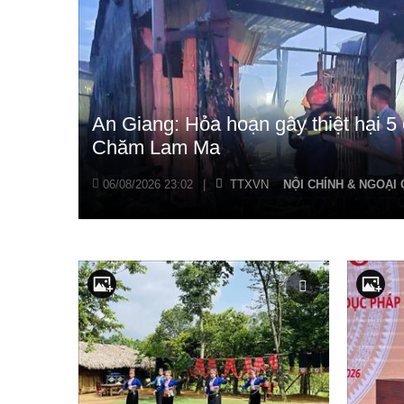
An Giang: Hỏa hoạn gây thiệt hại 5
Chăm Lam Ma
06/08/2026 23:02
|
TTXVN
NỘI CHÍNH & NGOẠI 