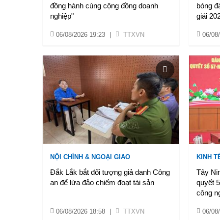
đồng hành cùng cộng đồng doanh
bóng đ
nghiệp"
giải 20
06/08/2026 19:23
|
TTXVN
06/08
NỘI CHÍNH & NGOẠI GIAO
KINH T
Đắk Lắk bắt đối tượng giả danh Công
Tây Nin
an để lừa đảo chiếm đoạt tài sản
quyết 
công n
06/08/2026 18:58
|
TTXVN
06/08