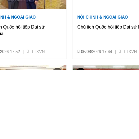
ÍNH & NGOẠI GIAO
NỘI CHÍNH & NGOẠI GIAO
h Quốc hội tiếp Đại sứ
Chủ tịch Quốc hội tiếp Đại sứ
ia
/2026 17:52
|
TTXVN
06/08/2026 17:44
|
TTXVN
Ế
VĂN HOÁ & XÃ HỘI
o thành phố Huế đối thoại,
Đồng Nai nâng cao tỷ lệ “phủ 