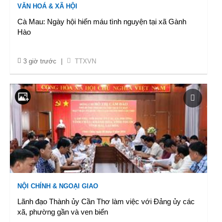
VĂN HOÁ & XÃ HỘI
Cà Mau: Ngày hội hiến máu tình nguyện tại xã Gành
Hào
3 giờ trước
|
TTXVN
NỘI CHÍNH & NGOẠI GIAO
Lãnh đạo Thành ủy Cần Thơ làm việc với Đảng ủy các
xã, phường gần và ven biển