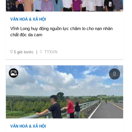
VĂN HOÁ & XÃ HỘI
Vĩnh Long huy động nguồn lực chăm lo cho nạn nhân
chất độc da cam
5 giờ trước
|
TTXVN
VĂN HOÁ & XÃ HỘI