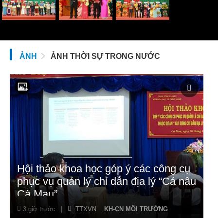
ẢNH
ẢNH THỜI SỰ TRONG NƯỚC
Hội thảo khoa học góp ý các công cụ
phục vụ quản lý chỉ dẫn địa lý “Cá nâu
Cà Mau”
3 giờ trước
|
TTXVN
KH-CN MÔI TRƯỜNG