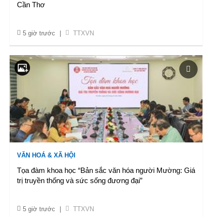
Cần Thơ
5 giờ trước
|
TTXVN
VĂN HOÁ & XÃ HỘI
Tọa đàm khoa học “Bản sắc văn hóa người Mường: Giá
trị truyền thống và sức sống đương đại”
5 giờ trước
|
TTXVN