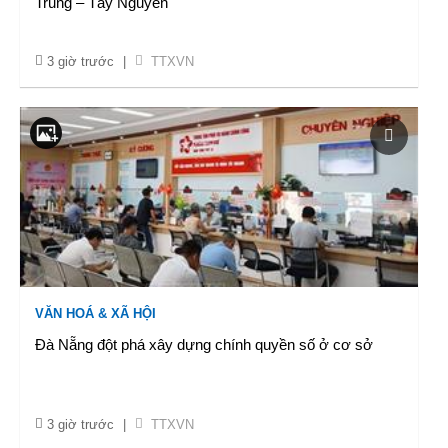
Trung – Tây Nguyên
3 giờ trước
|
TTXVN
VĂN HOÁ & XÃ HỘI
Đà Nẵng đột phá xây dựng chính quyền số ở cơ sở
3 giờ trước
|
TTXVN