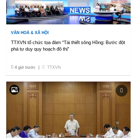
VĂN HOÁ & XÃ HỘI
TTXVN tổ chức tọa đàm “Tái thiết sông Hồng: Bước đột
phá tư duy quy hoạch đô thị”
4 giờ trước
|
TTXVN