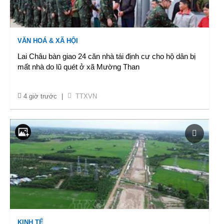
VĂN HOÁ & XÃ HỘI
Lai Châu bàn giao 24 căn nhà tái định cư cho hộ dân bị
mất nhà do lũ quét ở xã Mường Than
4 giờ trước
|
TTXVN
KINH TẾ