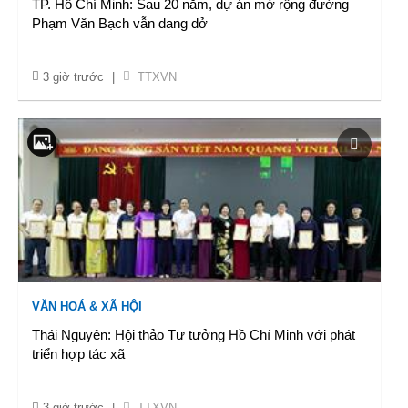
TP. Hồ Chí Minh: Sau 20 năm, dự án mở rộng đường
Phạm Văn Bạch vẫn dang dở
3 giờ trước
|
TTXVN
VĂN HOÁ & XÃ HỘI
Thái Nguyên: Hội thảo Tư tưởng Hồ Chí Minh với phát
triển hợp tác xã
3 giờ trước
|
TTXVN