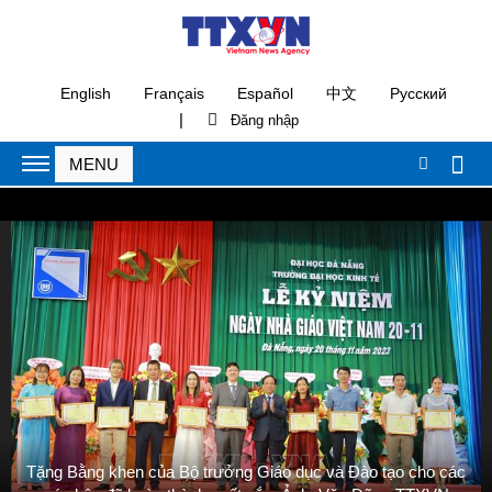
English
Français
Español
中文
Русский
|
Tặng Bằng khen của Bộ trưởng Giáo dục và Đào tạo cho các