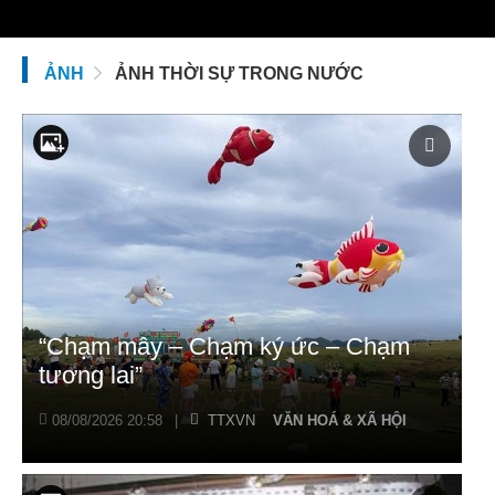
ẢNH
ẢNH THỜI SỰ TRONG NƯỚC
“Chạm mây – Chạm ký ức – Chạm
tương lai”
08/08/2026 20:58
|
TTXVN
VĂN HOÁ & XÃ HỘI