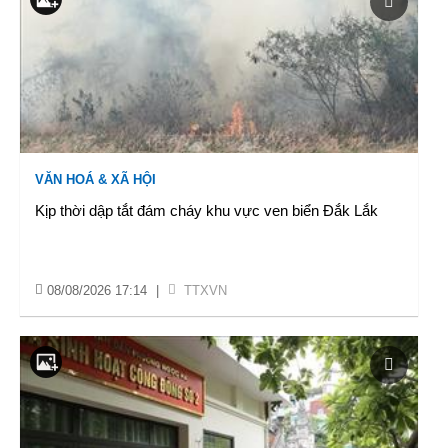
VĂN HOÁ & XÃ HỘI
Kịp thời dập tắt đám cháy khu vực ven biển Đắk Lắk
08/08/2026 17:14
|
TTXVN