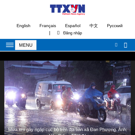
English
Français
Español
中文
Русский
|
Mưa lớn gây ngập cục bộ trên địa bàn xã Đan Phượng. Ảnh: