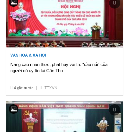
VĂN HOÁ & XÃ HỘI
Nâng cao nhận thức, phát huy vai trò “cầu nối” của
người có uy tín tại Cần Thơ
4 giờ trước
|
TTXVN