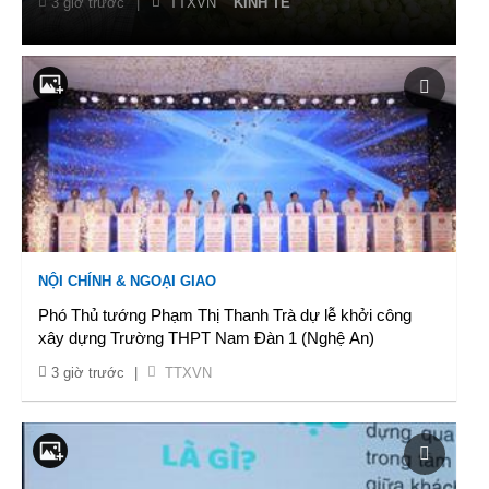
3 giờ trước
|
TTXVN
KINH TẾ
NỘI CHÍNH & NGOẠI GIAO
Phó Thủ tướng Phạm Thị Thanh Trà dự lễ khởi công
xây dựng Trường THPT Nam Đàn 1 (Nghệ An)
3 giờ trước
|
TTXVN