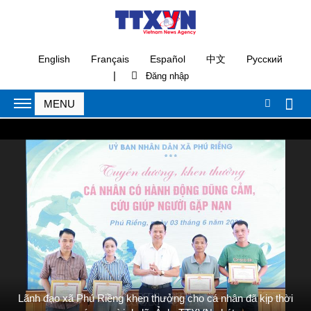
English
Français
Español
中文
Русский
|
Lãnh đạo xã Phú Riềng khen thưởng cho cá nhân đã kịp thời