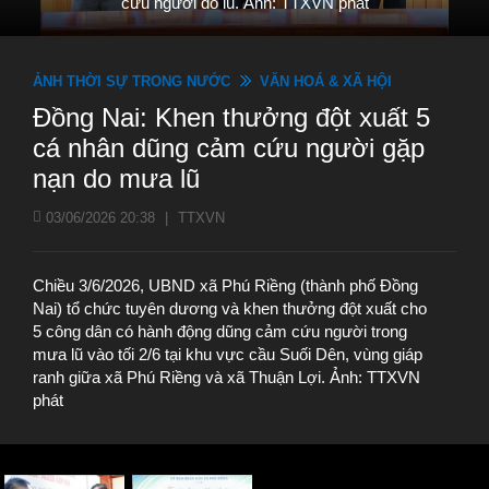
cứu người do lũ. Ảnh: TTXVN phát
ẢNH THỜI SỰ TRONG NƯỚC
VĂN HOÁ & XÃ HỘI
Đồng Nai: Khen thưởng đột xuất 5
cá nhân dũng cảm cứu người gặp
nạn do mưa lũ
03/06/2026 20:38
|
TTXVN
Chiều 3/6/2026, UBND xã Phú Riềng (thành phố Đồng
Nai) tổ chức tuyên dương và khen thưởng đột xuất cho
5 công dân có hành động dũng cảm cứu người trong
mưa lũ vào tối 2/6 tại khu vực cầu Suối Dên, vùng giáp
ranh giữa xã Phú Riềng và xã Thuận Lợi. Ảnh: TTXVN
phát