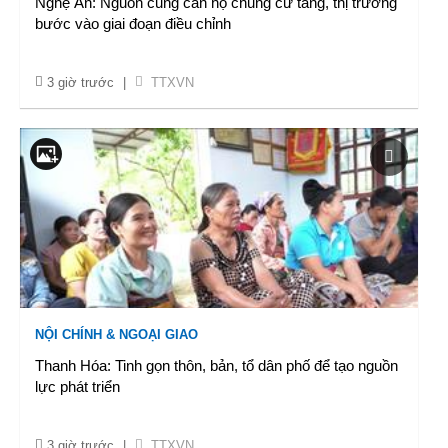
Nghệ An: Nguồn cung căn hộ chung cư tăng, thị trường
bước vào giai đoạn điều chỉnh
3 giờ trước
|
TTXVN
NỘI CHÍNH & NGOẠI GIAO
Thanh Hóa: Tinh gọn thôn, bản, tổ dân phố để tạo nguồn
lực phát triển
3 giờ trước
|
TTXVN