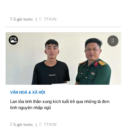
5 giờ trước
|
TTXVN
VĂN HOÁ & XÃ HỘI
Lan tỏa tinh thần xung kích tuổi trẻ qua những lá đơn
tình nguyện nhập ngũ
5 giờ trước
|
TTXVN