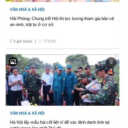
VĂN HOÁ & XÃ HỘI
Hải Phòng: Chung kết Hội thi lực lượng tham gia bảo vệ
an ninh, trật tự ở cơ sở
3 giờ trước
|
TTXVN
VĂN HOÁ & XÃ HỘI
Hà Nội lấy mẫu hài cốt liệt sĩ để xác định danh tính tại