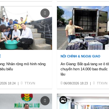
Ế
NỘI CHÍNH & NGOẠI GIAO
ong: Nhân rộng mô hình nông
An Giang: Bắt quả tang xe ô tô
tiêu biểu
chuyển hơn 14.000 bao thuốc 
lậu
/2026 18:24
|
TTXVN
06/08/2026 18:23
|
TTXVN