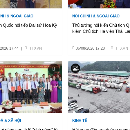
ÍNH & NGOẠI GIAO
NỘI CHÍNH & NGOẠI GIAO
h Quốc hội tiếp Đại sứ Hoa Kỳ
Thủ tướng hội kiến Chủ tịch Q
kiêm Chủ tịch Hạ viện Thái La
/2026 17:44
|
TTXVN
06/08/2026 17:28
|
TTXVN
Á & XÃ HỘI
KINH TẾ
i nâng cao tỷ lệ “phủ sóng” tổ
Hải quan đẩy mạnh ứng dụng