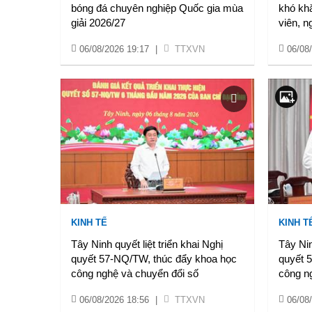
bóng đá chuyên nghiệp Quốc gia mùa
khó khă
giải 2026/27
viên, n
06/08/2026 19:17
|
TTXVN
06/08
KINH TẾ
KINH T
Tây Ninh quyết liệt triển khai Nghị
Tây Nin
quyết 57-NQ/TW, thúc đẩy khoa học
quyết 
công nghệ và chuyển đổi số
công n
06/08/2026 18:56
|
TTXVN
06/08