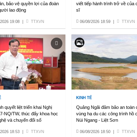
n, bảo vệ quyền lợi của đoàn
viết tiếp hành trình trở về của c
gười lao động
sĩ
/2026 19:08
|
TTXVN
06/08/2026 18:59
|
TTXVN
Ế
KINH TẾ
h quyết liệt triển khai Nghị
Quảng Ngãi đảm bảo an toàn 
57-NQ/TW, thúc đẩy khoa học
vùng hạ du các công trình hồ
ghệ và chuyển đổi số
Núi Ngang - Liệt Sơn
/2026 18:53
|
TTXVN
06/08/2026 18:50
|
TTXVN