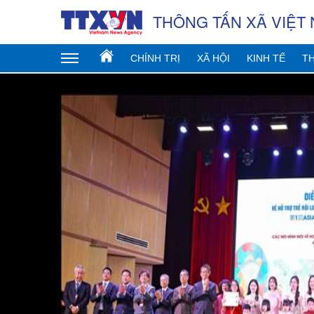
THÔNG TẤN XÃ VIỆT
CHÍNH TRỊ
XÃ HỘI
KINH TẾ
TH