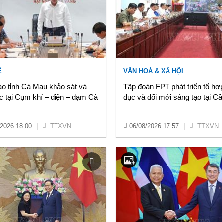
Ế
VĂN HOÁ & XÃ HỘI
ạo tỉnh Cà Mau khảo sát và
Tập đoàn FPT phát triển tổ hợ
c tại Cụm khí – điện – đạm Cà
dục và đổi mới sáng tạo tại C
/2026 18:00
|
TTXVN
06/08/2026 17:57
|
TTXVN