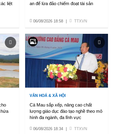
ác liệt
an để lừa đảo chiếm đoạt tài sản
06/08/2026 18:58
|
TTXVN
VĂN HOÁ & XÃ HỘI
cho
Cà Mau sắp xếp, nâng cao chất
 chứa
lượng giáo dục đào tạo nghề theo mô
hình đa ngành, đa lĩnh vực
06/08/2026 18:34
|
TTXVN