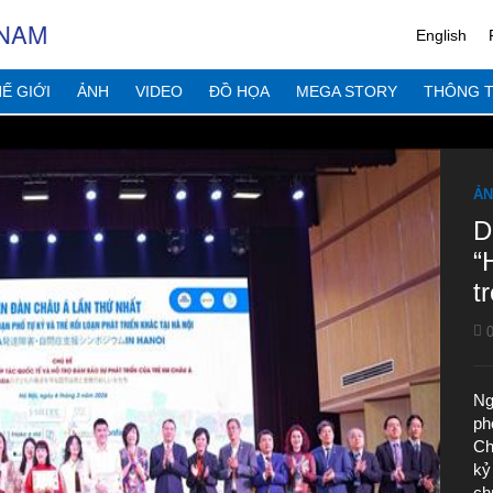
 NAM
English
Ế GIỚI
ẢNH
VIDEO
ĐỒ HỌA
MEGA STORY
THÔNG T
ẢN
D
“
t
N
0
Ng
ph
Ch
kỷ 
ch