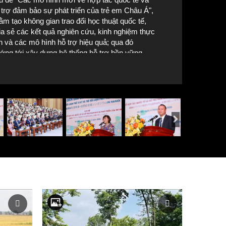
 trợ đảm bảo sự phát triển của trẻ em Châu Á",
ằm tạo không gian trao đổi học thuật quốc tế,
ia sẻ các kết quả nghiên cứu, kinh nghiệm thực
ễn và các mô hình hỗ trợ hiệu quả; qua đó
ớng tới xây dựng hệ thống hỗ trợ bền vững,
ao giải Cuộc thi vẽ tranh dành cho trẻ em, một hoạt động giàu ý nghĩ
ù hợp với đặc điểm của từng quốc gia và khu
Ảnh: Thanh Tùng - TTXVN
c. Ảnh: Thanh Tùng - TTXVN