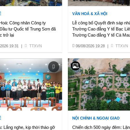
Ế
VĂN HOÁ & XÃ HỘI
Hoá: Công nhân Công ty
Lễ công bố Quyết định sáp nh
ầu tư Quốc tế Trung Sơn đã
Trường Cao đẳng Y tế Bạc Li
 trở lại
Trường Cao đẳng Y tế Cà Ma
/2026 19:31
|
TTXVN
06/08/2026 19:28
|
TTXVN
Ế
NỘI CHÍNH & NGOẠI GIAO
 Lắng nghe, kịp thời tháo gỡ
Chiến dịch 500 ngày đêm: Lặ