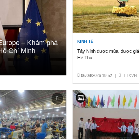
e Europe – Khám phá
KINH TẾ
Hồ Chí Minh
Tây Ninh được mùa, được giá
Hè Thu
06/08/2026 19:52
|
TTXVN