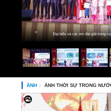
uốc tế và
nh: Thanh
Đại biểu và các em đạt giải trong c
ẢNH
ẢNH THỜI SỰ TRONG NƯỚ