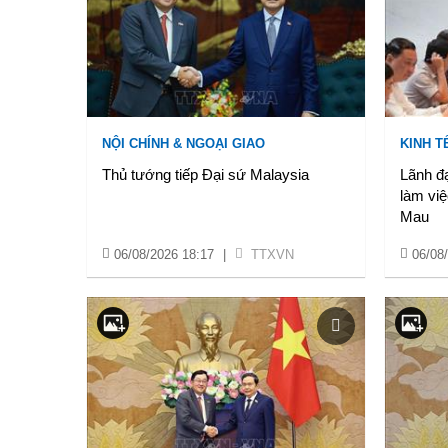
NỘI CHÍNH & NGOẠI GIAO
KINH T
Thủ tướng tiếp Đại sứ Malaysia
Lãnh đ
làm việ
Mau
06/08/2026 18:17
|
TTXVN
06/08