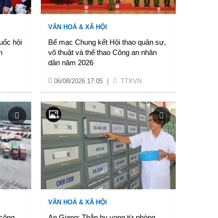
VĂN HOÁ & XÃ HỘI
uốc hội
Bế mạc Chung kết Hội thao quân sự,
n
võ thuật và thể thao Công an nhân
dân năm 2026
06/08/2026 17:05
|
TTXVN
VĂN HOÁ & XÃ HỘI
 công
An Giang: Thắp hy vọng từ phòng