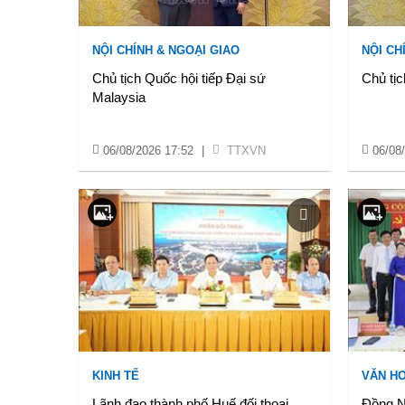
NỘI CHÍNH & NGOẠI GIAO
NỘI CH
Chủ tịch Quốc hội tiếp Đại sứ
Chủ tịc
Malaysia
06/08/2026 17:52
|
TTXVN
06/08
KINH TẾ
VĂN HO
Lãnh đạo thành phố Huế đối thoại,
Đồng Na