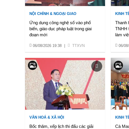
NỘI CHÍNH & NGOẠI GIAO
KINH T
Ứng dụng công nghệ số vào phổ
Thanh 
biến, giáo dục pháp luật trong giai
TNHH Đ
đoạn mới
làm việc
06/08/2026 19:38
|
TTXVN
06/08
VĂN HOÁ & XÃ HỘI
KINH T
Bốc thăm, xếp lịch thi đấu các giải
Cà Mau: