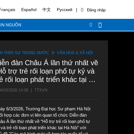
|
Français
Español
中文
Русский
IN NGUỒN
H THỜI SỰ TRONG NƯỚC
VĂN HOÁ & XÃ HỘI
iễn đàn Châu Á lần thứ nhất về
Hỗ trợ trẻ rối loạn phổ tự kỷ và
rẻ rối loạn phát triển khác tại Hà
ội”
6/03/2026 14:08
|
TTXVN
ày 6/3/2026, Trường Đại học Sư phạm Hà Nội
ối hợp các đơn vị liên quan tổ chức Diễn đàn
âu Á lần thứ nhất về “Hỗ trợ trẻ rối loạn phổ tự
và trẻ rối loạn phát triển khác tại Hà Nội” với
ủ đề "Các mô hình mới về hợp tác quốc tế và