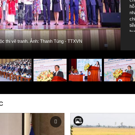
hỗ
nh
ch
ti
hư
Tr
ph
uộc thi vẽ tranh. Ảnh: Thanh Tùng - TTXVN
vự
C