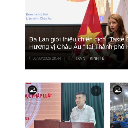
Ba Lan giới thiệu chiến dịch “Tast
Hương vị Châu Âu!” tại Thành phố 
06/08/2026 20:44
|
TTXVN
KINH TẾ