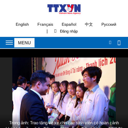
English
Français
Español
中文
Русский
|
Trong ảnh: Trao tặng vé xe cho các sinh viên có hoàn cảnh