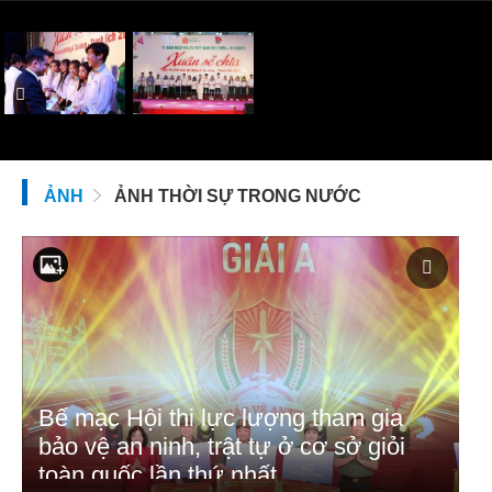
ẢNH
ẢNH THỜI SỰ TRONG NƯỚC
Bế mạc Hội thi lực lượng tham gia
bảo vệ an ninh, trật tự ở cơ sở giỏi
toàn quốc lần thứ nhất