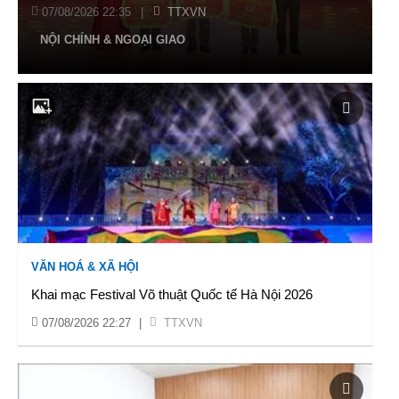
07/08/2026 22:35
|
TTXVN
NỘI CHÍNH & NGOẠI GIAO
VĂN HOÁ & XÃ HỘI
Khai mạc Festival Võ thuật Quốc tế Hà Nội 2026
07/08/2026 22:27
|
TTXVN