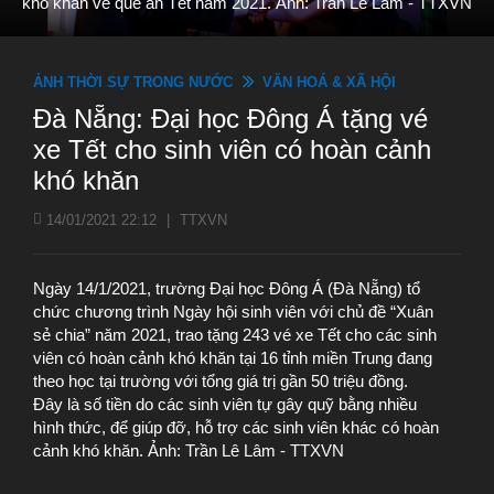
khó khăn về quê ăn Tết năm 2021. Ảnh: Trần Lê Lâm - TTXVN
ẢNH THỜI SỰ TRONG NƯỚC
VĂN HOÁ & XÃ HỘI
Đà Nẵng: Đại học Đông Á tặng vé
xe Tết cho sinh viên có hoàn cảnh
khó khăn
14/01/2021 22:12
|
TTXVN
Ngày 14/1/2021, trường Đại học Đông Á (Đà Nẵng) tổ
chức chương trình Ngày hội sinh viên với chủ đề “Xuân
sẻ chia” năm 2021, trao tặng 243 vé xe Tết cho các sinh
viên có hoàn cảnh khó khăn tại 16 tỉnh miền Trung đang
theo học tại trường với tổng giá trị gần 50 triệu đồng.
Đây là số tiền do các sinh viên tự gây quỹ bằng nhiều
hình thức, để giúp đỡ, hỗ trợ các sinh viên khác có hoàn
cảnh khó khăn. Ảnh: Trần Lê Lâm - TTXVN