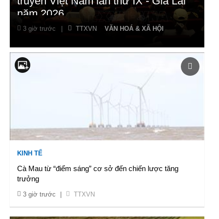
truyền Việt Nam lần thứ IX - Gia Lai
năm 2026
3 giờ trước
|
TTXVN
VĂN HOÁ & XÃ HỘI
KINH TẾ
Cà Mau từ “điểm sáng” cơ sở đến chiến lược tăng
trưởng
3 giờ trước
|
TTXVN