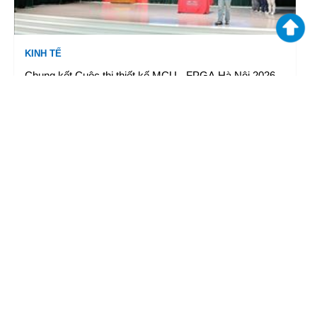
KINH TẾ
Chung kết Cuộc thi thiết kế MCU - FPGA Hà Nội 2026
05/08/2026 18:02
|
TTXVN
VĂN HOÁ & XÃ HỘI