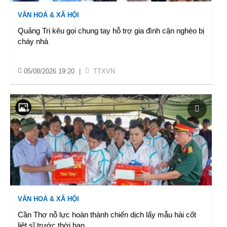
VĂN HOÁ & XÃ HỘI
Quảng Trị kêu gọi chung tay hỗ trợ gia đình cận nghèo bị
cháy nhà
05/08/2026 19:20
|
TTXVN
VĂN HOÁ & XÃ HỘI
Cần Thơ nỗ lực hoàn thành chiến dịch lấy mẫu hài cốt
liệt sĩ trước thời hạn