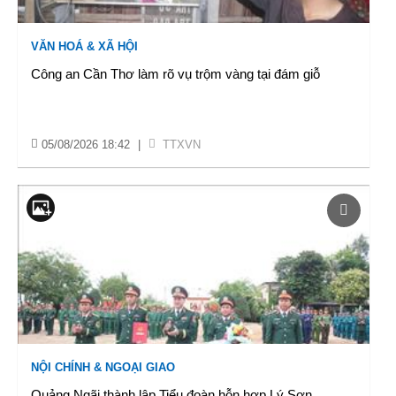
VĂN HOÁ & XÃ HỘI
Công an Cần Thơ làm rõ vụ trộm vàng tại đám giỗ
05/08/2026 18:42
|
TTXVN
NỘI CHÍNH & NGOẠI GIAO
Quảng Ngãi thành lập Tiểu đoàn hỗn hợp Lý Sơn