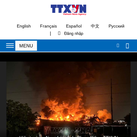
English
Français
Español
中文
Русский
|