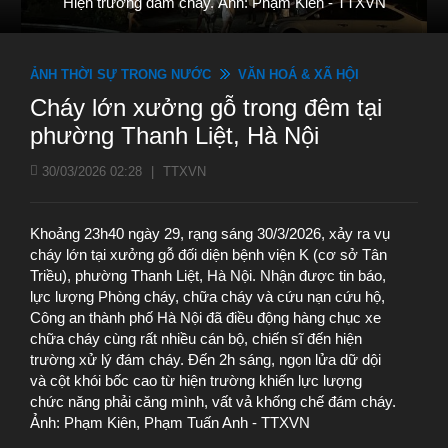
Hiện trường đám cháy. Ảnh: Phạm Kiên - TTXVN
ẢNH THỜI SỰ TRONG NƯỚC
VĂN HOÁ & XÃ HỘI
Cháy lớn xưởng gỗ trong đêm tại
phường Thanh Liệt, Hà Nội
30/03/2026 02:28
|
TTXVN
Khoảng 23h40 ngày 29, rạng sáng 30/3/2026, xảy ra vụ
cháy lớn tại xưởng gỗ đối diện bệnh viện K (cơ sở Tân
Triều), phường Thanh Liệt, Hà Nội. Nhận được tin báo,
lực lượng Phòng cháy, chữa cháy và cứu nạn cứu hộ,
Công an thành phố Hà Nội đã điều động hàng chục xe
chữa cháy cùng rất nhiều cán bộ, chiến sĩ đến hiện
trường xử lý đám cháy. Đến 2h sáng, ngọn lửa dữ dội
và cột khói bốc cao từ hiện trường khiến lực lượng
chức năng phải căng mình, vất vả khống chế đám cháy.
Ảnh: Phạm Kiên, Phạm Tuấn Anh - TTXVN