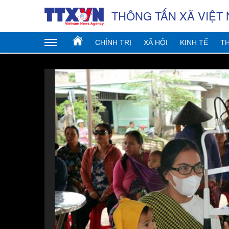
THÔNG TẤN XÃ VIỆT
CHÍNH TRỊ
XÃ HỘI
KINH TẾ
TH