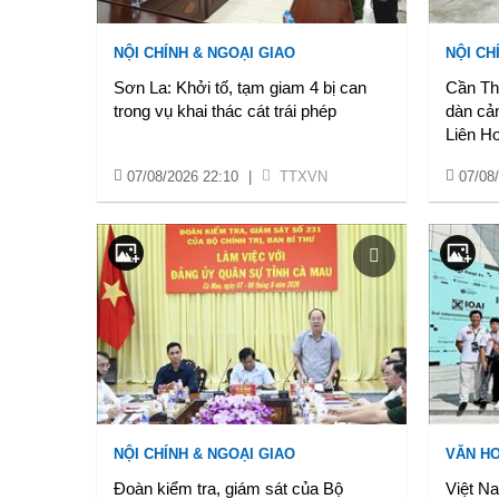
NỘI CHÍNH & NGOẠI GIAO
NỘI CH
Sơn La: Khởi tố, tạm giam 4 bị can
Cần Thơ
trong vụ khai thác cát trái phép
dàn cả
Liên H
07/08/2026 22:10
|
TTXVN
07/08
NỘI CHÍNH & NGOẠI GIAO
VĂN HO
Đoàn kiểm tra, giám sát của Bộ
Việt N