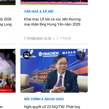
VĂN HOÁ & XÃ HỘI
Nội 2026
Khai mạc Lễ hội và xúc tiến thương
ng Long
mại nhãn lồng Hưng Yên năm 2026
07/08/2026 22:02
|
TTXVN
NỘI CHÍNH & NGOẠI GIAO
àn
Nghị quyết số 23-NQ/TW: Phát huy