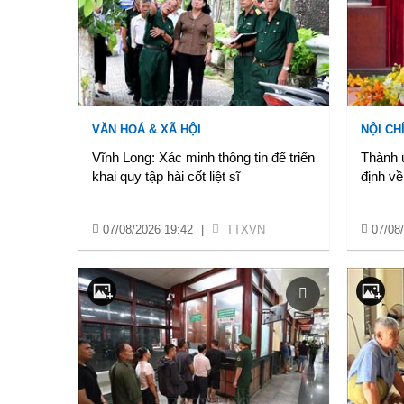
VĂN HOÁ & XÃ HỘI
NỘI CH
Vĩnh Long: Xác minh thông tin để triển
Thành 
khai quy tập hài cốt liệt sĩ
định về
07/08/2026 19:42
|
TTXVN
07/08