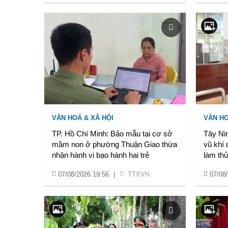
VĂN HOÁ & XÃ HỘI
VĂN HO
TP. Hồ Chí Minh: Bảo mẫu tại cơ sở
Tây Nin
mầm non ở phường Thuận Giao thừa
vũ khí 
nhận hành vi bạo hành hai trẻ
làm thủ
07/08/2026 19:56
|
TTXVN
07/08