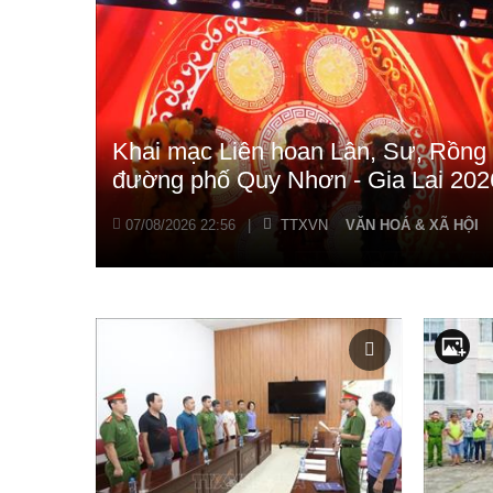
Khai mạc Liên hoan Lân, Sư, Rồng 
đường phố Quy Nhơn - Gia Lai 202
07/08/2026 22:56
|
TTXVN
VĂN HOÁ & XÃ HỘI