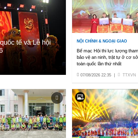
quốc tế và Lễ hội
NỘI CHÍNH & NGOẠI GIAO
6
Bế mạc Hội thi lực lượng tham
bảo vệ an ninh, trật tự ở cơ sở
toàn quốc lần thứ nhất
07/08/2026 22:35
|
TTXVN