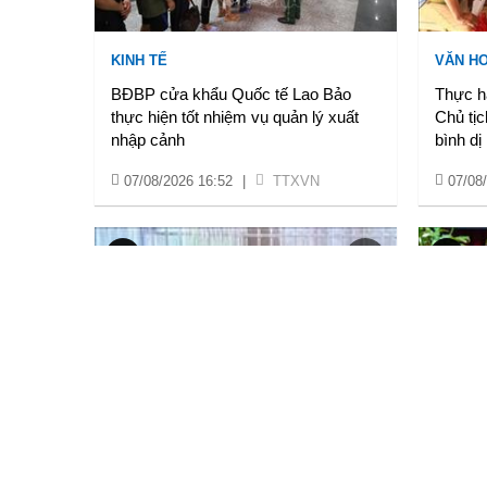
KINH TẾ
VĂN HO
BĐBP cửa khẩu Quốc tế Lao Bảo
Thực h
thực hiện tốt nhiệm vụ quản lý xuất
Chủ tịc
nhập cảnh
bình dị
07/08/2026 16:52
|
TTXVN
07/08
VĂN HOÁ & XÃ HỘI
NỘI CH
Hà Tĩnh: Xuất hiện ổ dịch sốt xuất
Cần Th