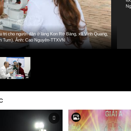
Ng
 trị cho người dân ở làng Kon Rờ Bàng, xã Vinh Quang,
Bác
Kon Tum). Ảnh: Cao Nguyên-TTXVN
C