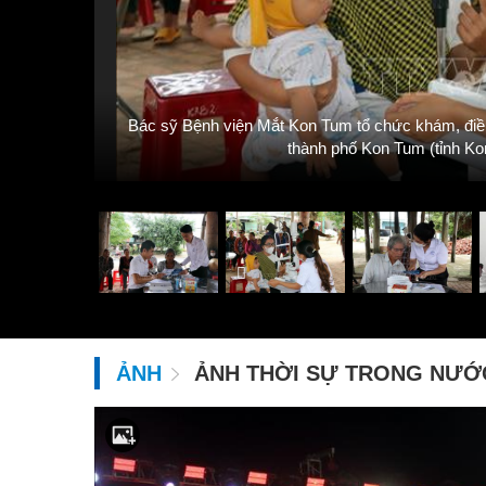
 thành phố
Bác sỹ Bệnh viện Mắt Kon Tum tổ chức khám, điều
thành phố Kon Tum (tỉnh 
ẢNH
ẢNH THỜI SỰ TRONG NƯỚ