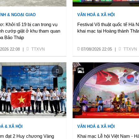
ÍNH & NGOẠI GIAO
VĂN HOÁ & XÃ HỘI
: Khởi tố 19 bị can trong vụ
Festival Võ thuật quốc tế Hà 
nh cướp giật ở khu tham quan
khai mạc tại Hoàng thành Thă
oa Bảo Tháp
/2026 22:08
|
TTXVN
07/08/2026 22:05
|
TTXVN
Á & XÃ HỘI
VĂN HOÁ & XÃ HỘI
am đạt 2 Huy chương Vàng
Khai mạc Lễ hội Việt Nam - H