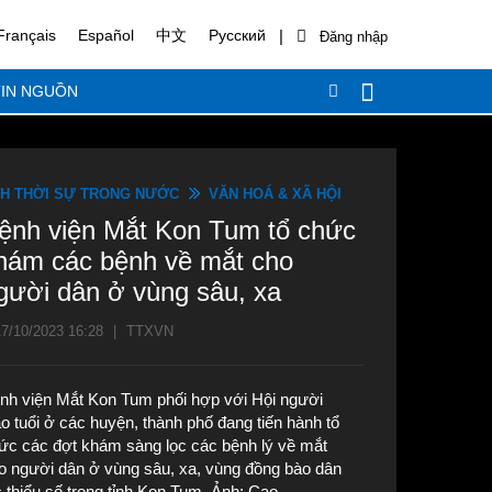
|
Français
Español
中文
Русский
IN NGUỒN
H THỜI SỰ TRONG NƯỚC
VĂN HOÁ & XÃ HỘI
ệnh viện Mắt Kon Tum tổ chức
hám các bệnh về mắt cho
gười dân ở vùng sâu, xa
7/10/2023 16:28
|
TTXVN
nh viện Mắt Kon Tum phối hợp với Hội người
o tuổi ở các huyện, thành phố đang tiến hành tổ
ức các đợt khám sàng lọc các bệnh lý về mắt
o người dân ở vùng sâu, xa, vùng đồng bào dân
c thiểu số trong tỉnh Kon Tum. Ảnh: Cao