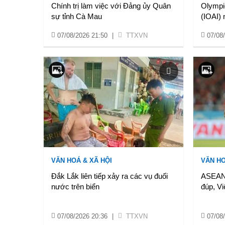
Chính trị làm việc với Đảng ủy Quân
Olympic
sự tỉnh Cà Mau
(IOAI)
07/08/2026 21:50
|
TTXVN
07/08
VĂN HOÁ & XÃ HỘI
VĂN HO
Đắk Lắk liên tiếp xảy ra các vụ đuối
ASEAN 
nước trên biển
đúp, V
07/08/2026 20:36
|
TTXVN
07/08