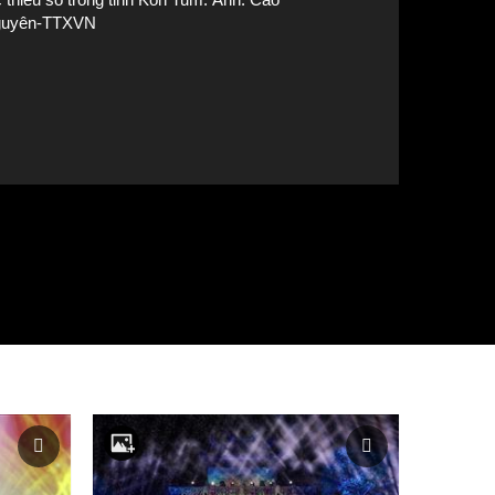
uyên-TTXVN
 sỹ Bệnh viện Mắt Kon Tum tư vấn điều trị cho người dân ở làng Ko
Kon Tum (tỉnh Kon Tum). Ảnh: Cao Nguy