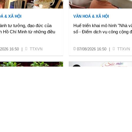
Á & XÃ HỘI
VĂN HOÁ & XÃ HỘI
ành tư tưởng, đạo đức của
Huế triển khai mô hình "Nhà v
h Hồ Chí Minh từ những điều
số - Điểm dịch vụ công cộng 
/2026 16:50
|
TTXVN
07/08/2026 16:50
|
TTXVN
ÍNH & NGOẠI GIAO
VĂN HOÁ & XÃ HỘI
ơ: Hội nghị công bố các quyết
Trao giải Cuộc thi vẽ tranh ch