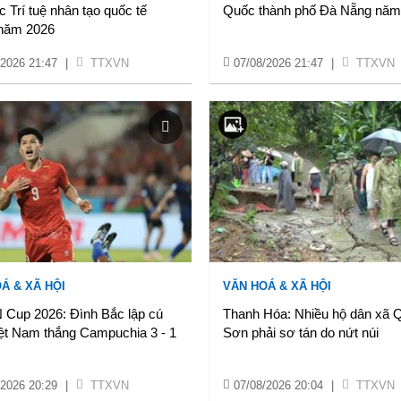
 Trí tuệ nhân tạo quốc tế
Quốc thành phố Đà Nẵng năm
 năm 2026
/2026 21:47
|
TTXVN
07/08/2026 21:47
|
TTXVN
Á & XÃ HỘI
VĂN HOÁ & XÃ HỘI
Cup 2026: Đình Bắc lập cú
Thanh Hóa: Nhiều hộ dân xã 
iệt Nam thắng Campuchia 3 - 1
Sơn phải sơ tán do nứt núi
/2026 20:29
|
TTXVN
07/08/2026 20:04
|
TTXVN