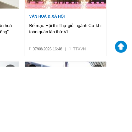
VĂN HOÁ & XÃ HỘI
ăn hoá
Bế mạc Hội thi Thợ giỏi ngành Cơ khí
đồng"
toàn quân lần thứ VI
07/08/2026 16:48
|
TTXVN
VĂN HOÁ & XÃ HỘI
ào
An Giang kịp thời hỗ trợ các hộ dân bị