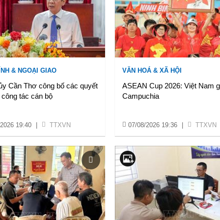
ÍNH & NGOẠI GIAO
VĂN HOÁ & XÃ HỘI
ủy Cần Thơ công bố các quyết
ASEAN Cup 2026: Việt Nam 
 công tác cán bộ
Campuchia
/2026 19:40
|
TTXVN
07/08/2026 19:36
|
TTXVN