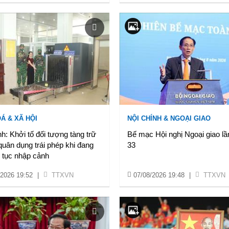
Á & XÃ HỘI
NỘI CHÍNH & NGOẠI GIAO
h: Khởi tố đối tượng tàng trữ
Bế mạc Hội nghị Ngoại giao lầ
quân dụng trái phép khi đang
33
 tục nhập cảnh
/2026 19:52
|
TTXVN
07/08/2026 19:48
|
TTXVN