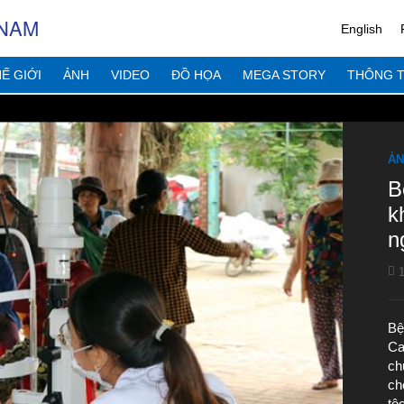
 NAM
English
Ế GIỚI
ẢNH
VIDEO
ĐỒ HỌA
MEGA STORY
THÔNG T
ẢN
B
k
n
1
Bệ
Ca
ch
ch
tộ