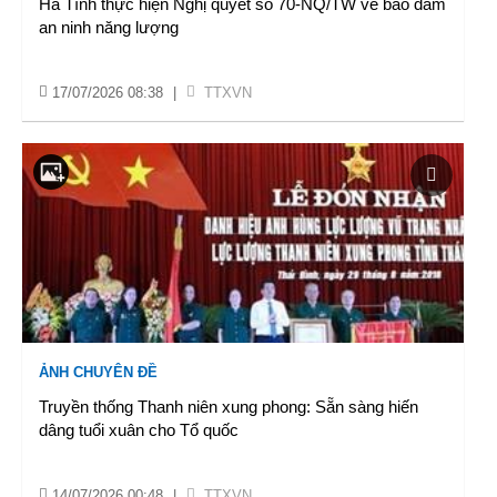
Hà Tĩnh thực hiện Nghị quyết số 70-NQ/TW về bảo đảm
an ninh năng lượng
17/07/2026 08:38
|
TTXVN
ẢNH CHUYÊN ĐỀ
Truyền thống Thanh niên xung phong: Sẵn sàng hiến
dâng tuổi xuân cho Tổ quốc
14/07/2026 00:48
|
TTXVN