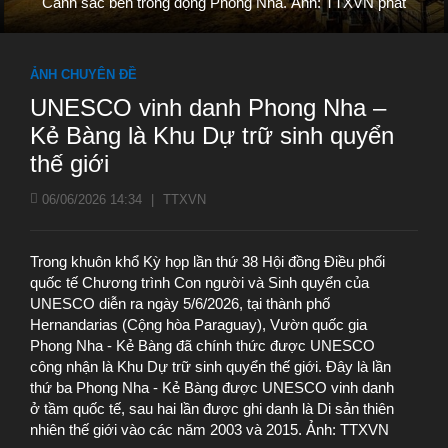
Cảnh sắc bên trong động Phong Nha. Ảnh: TTXVN phát
ẢNH CHUYÊN ĐỀ
UNESCO vinh danh Phong Nha –
Kẻ Bàng là Khu Dự trữ sinh quyển
thế giới
06/06/2026 14:34
|
TTXVN
Trong khuôn khổ Kỳ họp lần thứ 38 Hội đồng Điều phối
quốc tế Chương trình Con người và Sinh quyển của
UNESCO diễn ra ngày 5/6/2026, tại thành phố
Hernandarias (Cộng hòa Paraguay), Vườn quốc gia
Phong Nha - Kẻ Bàng đã chính thức được UNESCO
công nhận là Khu Dự trữ sinh quyển thế giới. Đây là lần
thứ ba Phong Nha - Kẻ Bàng được UNESCO vinh danh
ở tầm quốc tế, sau hai lần được ghi danh là Di sản thiên
nhiên thế giới vào các năm 2003 và 2015. Ảnh: TTXVN