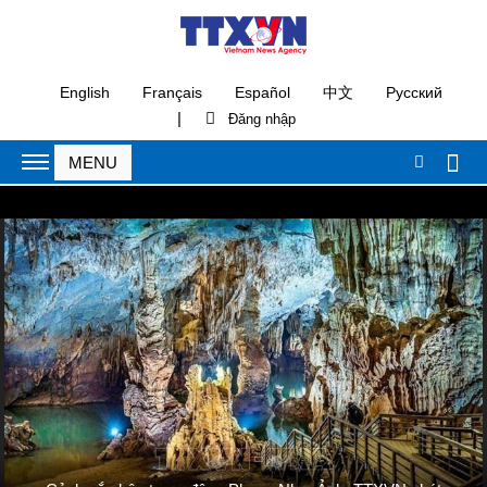
English
Français
Español
中文
Русский
|