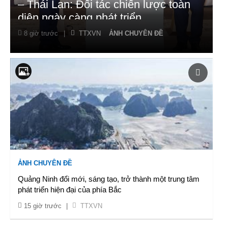
– Thái Lan: Đối tác chiến lược toàn
diện ngày càng phát triển
8 giờ trước
|
TTXVN
ẢNH CHUYÊN ĐỀ
ẢNH CHUYÊN ĐỀ
Quảng Ninh đổi mới, sáng tạo, trở thành một trung tâm
phát triển hiện đại của phía Bắc
15 giờ trước
|
TTXVN