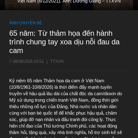
Việt Nam (6/12/2021). Ảnh: Dương Giang – TTXVN
ẢNH CHUYÊN ĐỀ
65 năm: Từ thảm họa đến hành
trình chung tay xoa dịu nỗi đau da
cam
08/08/2026 03:51
|
TTXVN
Kỷ niệm 65 năm Thảm họa da cam ở Việt Nam
(10/8/1961-10/8/2026) là thời điểm đẩy mạnh tuyên
truyền về hậu quả lâu dài của chất độc da cam/dioxin do
Mỹ sử dụng trong chiến tranh Việt Nam, đồng thời giới
thiệu những nỗ lực của Đảng, Nhà nước và nhân dân
cùng với bạn bè quốc tế để khắc phục hậu quả, chăm
sóc, giúp đỡ nạn nhân và đấu tranh đòi công lý. Thực
hiện chỉ đạo của Thủ tướng Chính phủ, các hoạt động
thăm hỏi, tặng quà, xây nhà tình nghĩa, hỗ trợ sinh kế sẽ