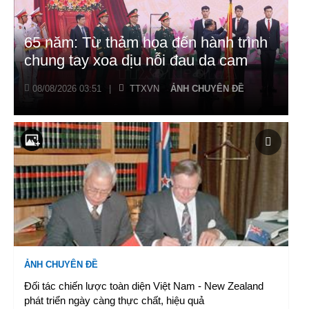
65 năm: Từ thảm họa đến hành trình
chung tay xoa dịu nỗi đau da cam
08/08/2026 03:51
|
TTXVN
ẢNH CHUYÊN ĐỀ
ẢNH CHUYÊN ĐỀ
Đối tác chiến lược toàn diện Việt Nam - New Zealand
phát triển ngày càng thực chất, hiệu quả