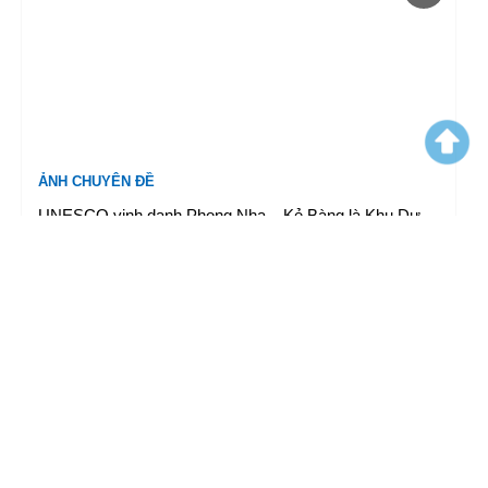
ẢNH CHUYÊN ĐỀ
UNESCO vinh danh Phong Nha – Kẻ Bàng là Khu Dự
trữ sinh quyển thế giới
06/06/2026 14:30
|
TTXVN