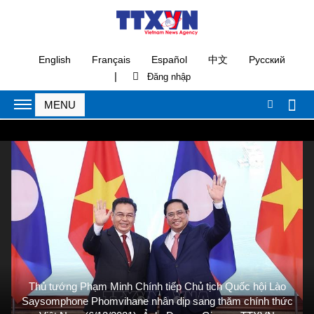
English
Français
Español
中文
Русский
|
Thủ tướng Phạm Minh Chính tiếp Chủ tịch Quốc hội Lào
Saysomphone Phomvihane nhân dịp sang thăm chính thức