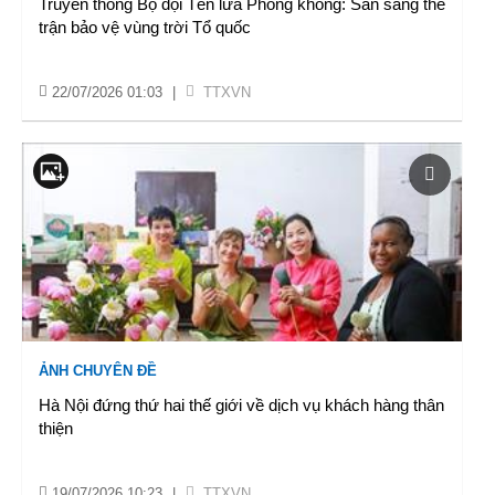
Truyền thống Bộ đội Tên lửa Phòng không: Sẵn sàng thế
trận bảo vệ vùng trời Tổ quốc
22/07/2026 01:03
|
TTXVN
ẢNH CHUYÊN ĐỀ
Hà Nội đứng thứ hai thế giới về dịch vụ khách hàng thân
thiện
19/07/2026 10:23
|
TTXVN