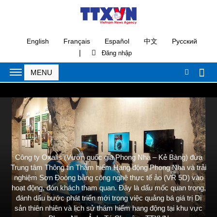
English
Français
Español
中文
Русский
|
Công ty Oxalis (Vườn quốc gia Phong Nha – Kẻ Bàng) đưa
Trung tâm Thông tin Thám hiểm Hang động Phong Nha và trải
nghiệm Sơn Đoòng bằng công nghệ thực tế ảo (VR 5D) vào
hoạt động, đón khách tham quan. Đây là dấu mốc quan trọng,
đánh dấu bước phát triển mới trong việc quảng bá giá trị Di
sản thiên nhiên và lịch sử thám hiểm hang động tại khu vực