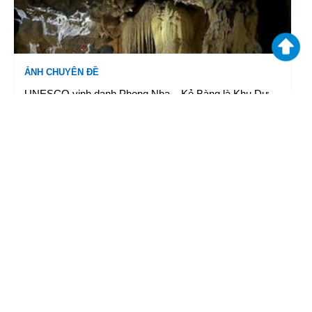
ẢNH CHUYÊN ĐỀ
UNESCO vinh danh Phong Nha – Kẻ Bàng là Khu Dự
trữ sinh quyển thế giới
06/06/2026 14:30
|
TTXVN