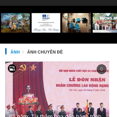
ẢNH
ẢNH CHUYÊN ĐỀ
65 năm: Từ thảm họa đến hành trình