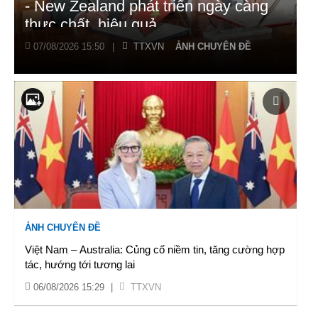
- New Zealand phát triển ngày càng
thực chất, hiệu quả
07/08/2026 15:50
|
TTXVN
ẢNH CHUYÊN ĐỀ
ẢNH CHUYÊN ĐỀ
Việt Nam – Australia: Củng cố niềm tin, tăng cường hợp
tác, hướng tới tương lai
06/08/2026 15:29
|
TTXVN