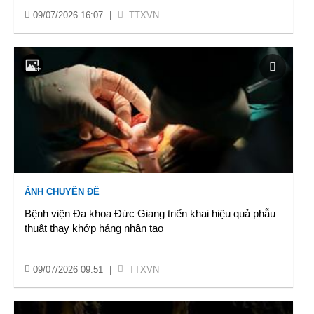
09/07/2026 16:07
|
TTXVN
ẢNH CHUYÊN ĐỀ
Bệnh viện Đa khoa Đức Giang triển khai hiệu quả phẫu
thuật thay khớp háng nhân tạo
09/07/2026 09:51
|
TTXVN