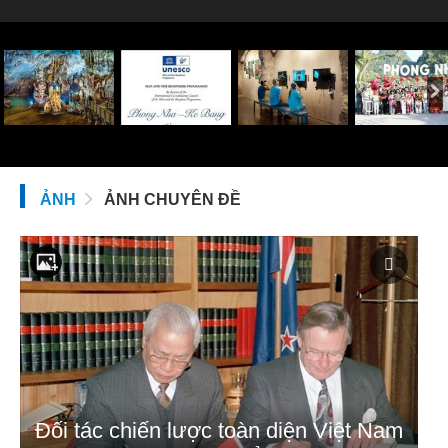
ẢNH
ẢNH CHUYÊN ĐỀ
Đối tác chiến lược toàn diện Việt Nam