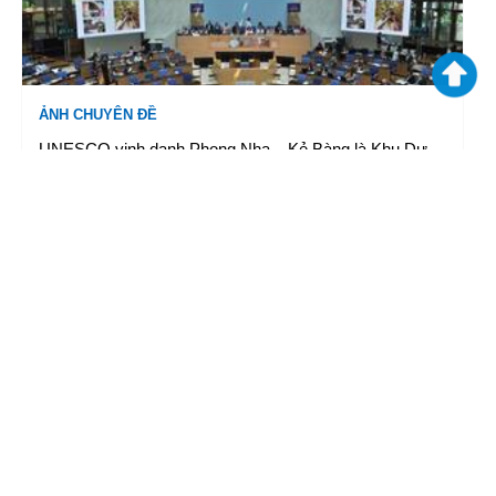
ẢNH CHUYÊN ĐỀ
UNESCO vinh danh Phong Nha – Kẻ Bàng là Khu Dự
trữ sinh quyển thế giới
06/06/2026 14:20
|
TTXVN