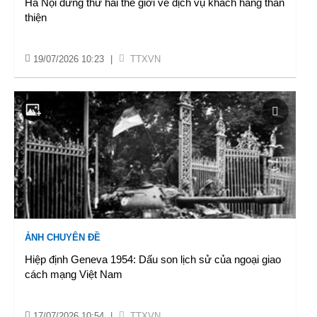
Hà Nội đứng thứ hai thế giới về dịch vụ khách hàng thân
thiện
19/07/2026 10:23
|
TTXVN
ẢNH CHUYÊN ĐỀ
Hiệp định Geneva 1954: Dấu son lịch sử của ngoại giao
cách mạng Việt Nam
17/07/2026 10:54
|
TTXVN