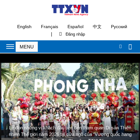
English
Français
Español
中文
Русский
|
Lễ đón những vị khách đầu tiên đến tham quan Di sản Thiên
nhiên Thế giới năm 2026 tại cửa ngõ của “Vương quốc hang