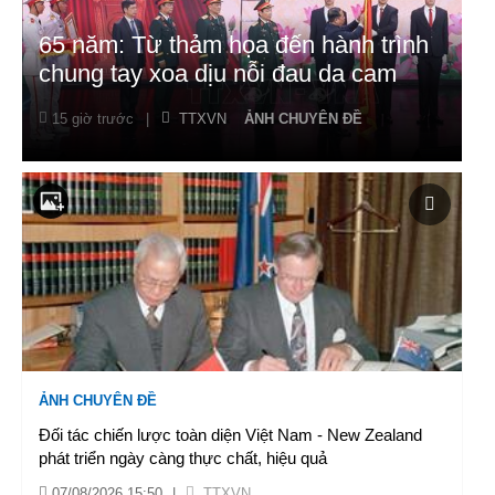
65 năm: Từ thảm họa đến hành trình
chung tay xoa dịu nỗi đau da cam
15 giờ trước
|
TTXVN
ẢNH CHUYÊN ĐỀ
ẢNH CHUYÊN ĐỀ
Đối tác chiến lược toàn diện Việt Nam - New Zealand
phát triển ngày càng thực chất, hiệu quả
07/08/2026 15:50
|
TTXVN