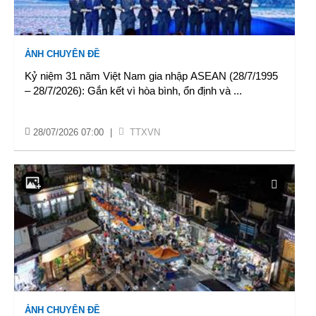
ẢNH CHUYÊN ĐỀ
Kỷ niệm 31 năm Việt Nam gia nhập ASEAN (28/7/1995
– 28/7/2026): Gắn kết vì hòa bình, ổn định và
...
28/07/2026 07:00
|
TTXVN
ẢNH CHUYÊN ĐỀ