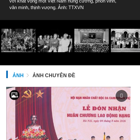
với khát vọng một Việt Nam hùng cường, phồn vinh,
văn minh, thịnh vượng. Ảnh: TTXVN
ẢNH
ẢNH CHUYÊN ĐỀ