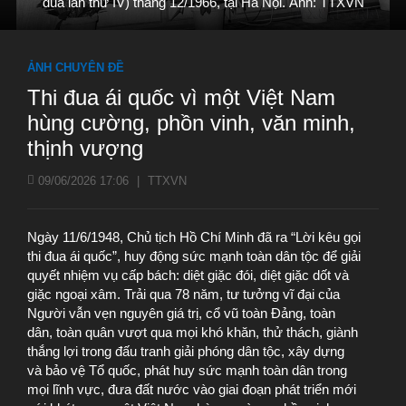
đua lần thứ IV) tháng 12/1966, tại Hà Nội. Ảnh: TTXVN
ẢNH CHUYÊN ĐỀ
Thi đua ái quốc vì một Việt Nam
hùng cường, phồn vinh, văn minh,
thịnh vượng
09/06/2026 17:06
|
TTXVN
Ngày 11/6/1948, Chủ tịch Hồ Chí Minh đã ra “Lời kêu gọi
thi đua ái quốc”, huy động sức mạnh toàn dân tộc để giải
quyết nhiệm vụ cấp bách: diệt giặc đói, diệt giặc dốt và
giặc ngoại xâm. Trải qua 78 năm, tư tưởng vĩ đại của
Người vẫn vẹn nguyên giá trị, cổ vũ toàn Đảng, toàn
dân, toàn quân vượt qua mọi khó khăn, thử thách, giành
thắng lợi trong đấu tranh giải phóng dân tộc, xây dựng
và bảo vệ Tổ quốc, phát huy sức mạnh toàn dân trong
mọi lĩnh vực, đưa đất nước vào giai đoạn phát triển mới