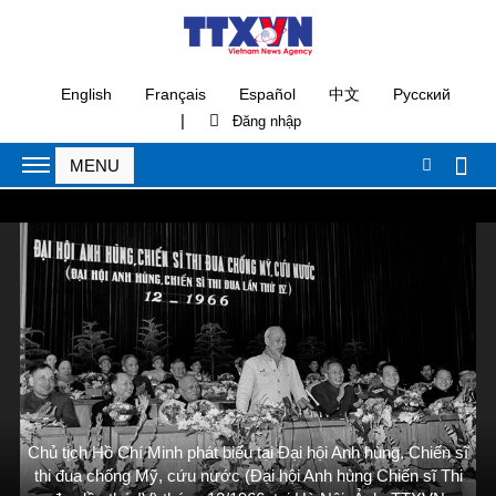
English
Français
Español
中文
Русский
|
Chủ tịch Hồ Chí Minh phát biểu tại Đại hội Anh hùng, Chiến sĩ
thi đua chống Mỹ, cứu nước (Đại hội Anh hùng Chiến sĩ Thi