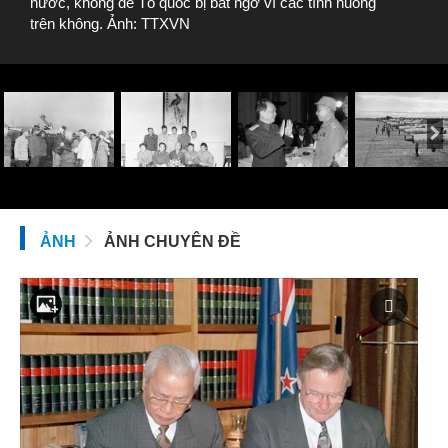
nước, không để Tổ quốc bị bất ngờ vì các tình huống
trên không. Ảnh: TTXVN
ẢNH
ẢNH CHUYÊN ĐỀ