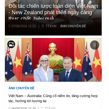
Đối tác chiến lược toàn diện Việt Nam
- New Zealand phát triển ngày càng
thực chất, hiệu quả
07/08/2026 15:50
|
TTXVN
ẢNH CHUYÊN ĐỀ
ẢNH CHUYÊN ĐỀ
Việt Nam – Australia: Củng cố niềm tin, tăng cường hợp
tác, hướng tới tương lai
06/08/2026 15:29
|
TTXVN