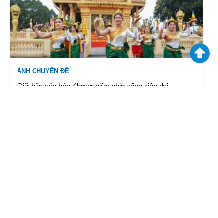
ẢNH CHUYÊN ĐỀ
Giữ hồn văn hóa Khmer giữa nhịp sống hiện đại
02/07/2026 13:19
|
TTXVN