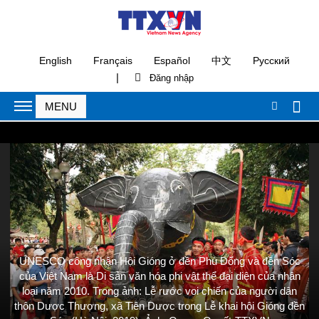
English
Français
Español
中文
Русский
|
UNESCO công nhận Hội Gióng ở đền Phù Đổng và đền Sóc
của Việt Nam là Di sản văn hóa phi vật thể đại diện của nhân
loại năm 2010. Trong ảnh: Lễ rước voi chiến của người dân
thôn Dược Thượng, xã Tiên Dược trong Lễ khai hội Gióng đền