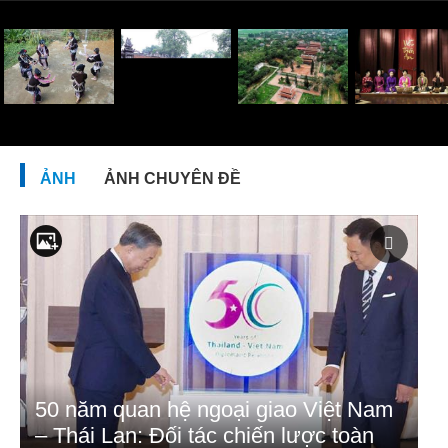
ẢNH
ẢNH CHUYÊN ĐỀ
50 năm quan hệ ngoại giao Việt Nam
– Thái Lan: Đối tác chiến lược toàn