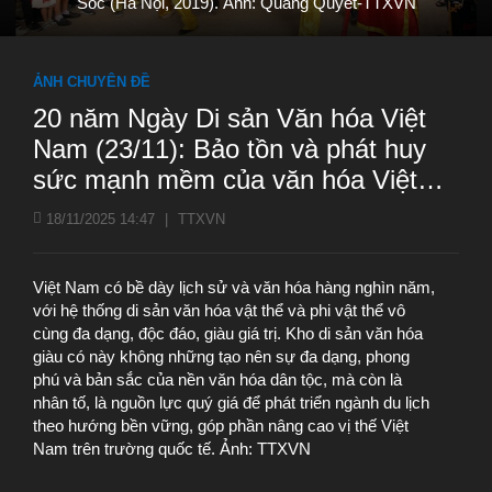
Sóc (Hà Nội, 2019). Ảnh: Quang Quyết-TTXVN
ẢNH CHUYÊN ĐỀ
20 năm Ngày Di sản Văn hóa Việt
Nam (23/11): Bảo tồn và phát huy
sức mạnh mềm của văn hóa Việt
Nam
18/11/2025 14:47
|
TTXVN
Việt Nam có bề dày lịch sử và văn hóa hàng nghìn năm,
với hệ thống di sản văn hóa vật thể và phi vật thể vô
cùng đa dạng, độc đáo, giàu giá trị. Kho di sản văn hóa
giàu có này không những tạo nên sự đa dạng, phong
phú và bản sắc của nền văn hóa dân tộc, mà còn là
nhân tố, là nguồn lực quý giá để phát triển ngành du lịch
theo hướng bền vững, góp phần nâng cao vị thế Việt
Nam trên trường quốc tế. Ảnh: TTXVN