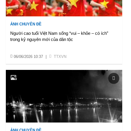
ẢNH CHUYÊN ĐỀ
Người cao tuổi Việt Nam sống “vui – khỏe – có ích”
trong kỷ nguyên mới của dân tộc
06/06/2026 10:37
|
TTXVN
ẢNH CHUYÊN ĐỀ