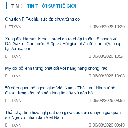
TIN
TIN THỜI SỰ THẾ GIỚI
Chủ tịch FIFA chịu sức ép chưa từng có
06/08/2026 10:30
TTXVN
Xung đột Hamas-Israel: Israel chưa chấp thuận kế hoạch về
Dải Gaza - Các nước Arập và Hồi giáo phản đối các biện pháp
tại Jerusalem
06/08/2026 10:24
TTXVN
Mỹ dỡ bỏ lệnh trừng phạt đối với hãng hàng không Iraq
06/08/2026 10:08
TTXVN
50 năm quan hệ ngoại giao Việt Nam - Thái Lan: Hành trình
được dựng xây trên nền tảng tin cậy và gắn bó
06/08/2026 09:56
TTXVN
Thắt chặt tình hữu nghị sắt son giữa các cựu chuyên gia quân
sự Nga với nhân dân Việt Nam
06/08/2026 09:49
TTXVN