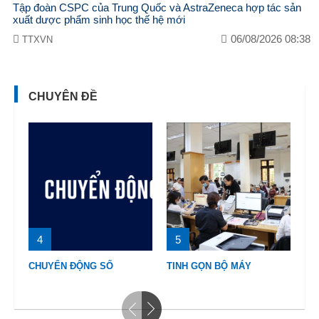
Tập đoàn CSPC của Trung Quốc và AstraZeneca hợp tác sản
xuất dược phẩm sinh học thế hệ mới
06/08/2026 08:38
TTXVN
CHUYÊN ĐỀ
5
6
7
TINH GỌN BỘ MÁY
VĂN HÓA SOI ĐƯỜNG
AN