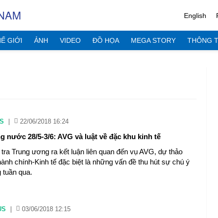
 NAM
English
Ế GIỚI
ẢNH
VIDEO
ĐỒ HỌA
MEGA STORY
THÔNG T
S
|
22/06/2018 16:24
g nước 28/5-3/6: AVG và luật về đặc khu kinh tế
tra Trung ương ra kết luận liên quan đến vụ AVG, dự thảo
ành chính-Kinh tế đặc biệt là những vấn đề thu hút sự chú ý
g tuần qua.
US
|
03/06/2018 12:15