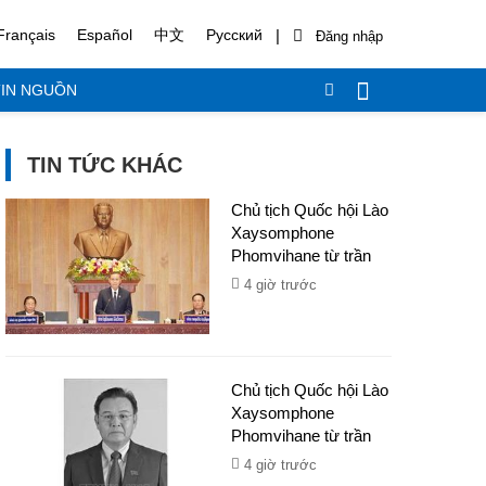
|
Français
Español
中文
Русский
IN NGUỒN
TIN TỨC KHÁC
Chủ tịch Quốc hội Lào
Xaysomphone
Phomvihane từ trần
4 giờ trước
Chủ tịch Quốc hội Lào
Xaysomphone
Phomvihane từ trần
4 giờ trước