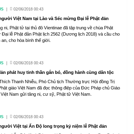
US
|
02/06/2018 00:43
gười Việt Nam tại Lào và Séc mừng Đại lễ Phật đản
 ni, Phật tử tại thủ đô Vientinae đã tập trung về chùa Phật
 Đại lễ Phật đản Phật lịch 2562 (Dương lịch 2018) và cầu cho
 an, cho hòa bình thế giới.
US
|
02/06/2018 00:43
 đản phát huy tinh thần gắn bó, đồng hành cùng dân tộc
hích Thanh Nhiễu, Phó Chủ tịch Thường trực Hội đồng Trị
Phật giáo Việt Nam đã đọc thông điệp của Đức Pháp chủ Giáo
 Việt Nam gửi tăng ni, cư sỹ, Phật tử Việt Nam.
US
|
02/06/2018 00:43
gười Việt tại Ấn Độ long trọng kỷ niệm lễ Phật đản