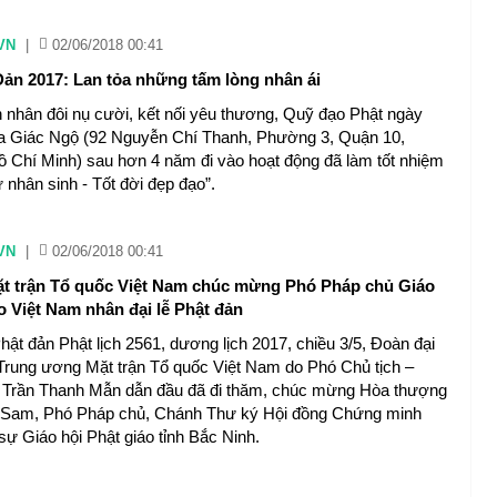
VN
|
02/06/2018 00:41
 Đản 2017: Lan tỏa những tấm lòng nhân ái
 nhân đôi nụ cười, kết nối yêu thương, Quỹ đạo Phật ngày
a Giác Ngộ (92 Nguyễn Chí Thanh, Phường 3, Quận 10,
 Chí Minh) sau hơn 4 năm đi vào hoạt động đã làm tốt nhiệm
 nhân sinh - Tốt đời đẹp đạo”.
VN
|
02/06/2018 00:41
t trận Tổ quốc Việt Nam chúc mừng Phó Pháp chủ Giáo
o Việt Nam nhân đại lễ Phật đản
hật đản Phật lịch 2561, dương lịch 2017, chiều 3/5, Đoàn đại
Trung ương Mặt trận Tổ quốc Việt Nam do Phó Chủ tịch –
 Trần Thanh Mẫn dẫn đầu đã đi thăm, chúc mừng Hòa thượng
 Sam, Phó Pháp chủ, Chánh Thư ký Hội đồng Chứng minh
ự Giáo hội Phật giáo tỉnh Bắc Ninh.