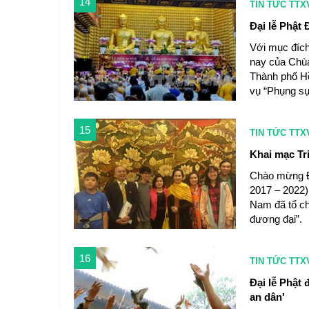
14
TIN TỨC TTX
Đại lễ Phật
Với mục đích
nay của Chù
Thành phố Hồ
vụ “Phụng sự
15
TIN TỨC TTX
Khai mạc Tr
Chào mừng Đạ
2017 – 2022)
Nam đã tổ ch
đương đại”.
16
TIN TỨC TTX
Đại lễ Phật 
an dân'