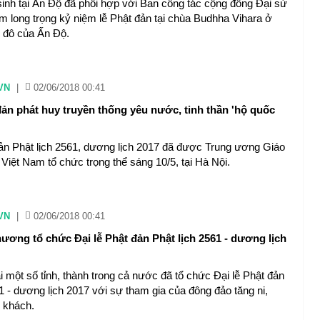
 sinh tại Ấn Độ đã phối hợp với Ban công tác cộng đồng Đại sứ
m long trọng kỷ niệm lễ Phật đản tại chùa Budhha Vihara ở
ủ đô của Ấn Độ.
VN
|
02/06/2018 00:41
đản phát huy truyền thống yêu nước, tinh thần 'hộ quốc
đản Phật lịch 2561, dương lịch 2017 đã được Trung ương Giáo
 Việt Nam tổ chức trọng thể sáng 10/5, tại Hà Nội.
VN
|
02/06/2018 00:41
ương tổ chức Đại lễ Phật đản Phật lịch 2561 - dương lịch
i một số tỉnh, thành trong cả nước đã tổ chức Đại lễ Phật đản
1 - dương lịch 2017 với sự tham gia của đông đảo tăng ni,
u khách.