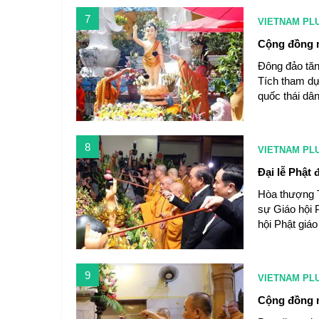
7
VIETNAM PL
Cộng đồng n
Đông đảo tăng
Tích tham dự
quốc thái dân
8
VIETNAM PL
Đại lễ Phật
Hòa thượng T
sự Giáo hội 
hội Phật giáo
9
VIETNAM PL
Cộng đồng n