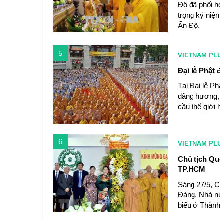
Độ đã phối h
trọng kỷ niệ
Ấn Độ.
5
VIETNAM PL
Đại lễ Phật 
Tại Đại lễ P
dâng hương, 
cầu thế giới 
6
VIETNAM PL
Chủ tịch Qu
TP.HCM
Sáng 27/5, C
Đảng, Nhà nư
biểu ở Thành