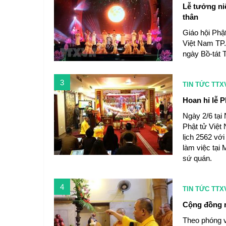
Lễ tưởng ni
thân
Giáo hội Phậ
Việt Nam TP.
ngày Bồ-tát 
3
TIN TỨC TTX
Hoan hỉ lễ P
Ngày 2/6 tại
Phật tử Việt
lịch 2562 vớ
làm việc tại
sứ quán.
4
TIN TỨC TTX
Cộng đồng n
Theo phóng v