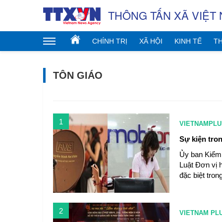
THÔNG TẤN XÃ VIỆT
CHÍNH TRỊ
XÃ HỘI
KINH TẾ
TH
TÔN GIÁO
1
VIETNAMPLU
Sự kiện tron
Ủy ban Kiểm 
Luật Đơn vị h
đặc biệt tron
2
VIETNAM PL