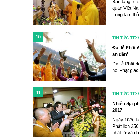
Ban tăng, ni
quán Việt Na
trung tâm th
10
TIN TỨC TTX
Đại lễ Phật 
an dân'
Đại lễ Phật 
hội Phật giáo
11
TIN TỨC TTX
Nhiều địa ph
2017
Ngày 10/5, tạ
Phật lịch 256
phật tử và d