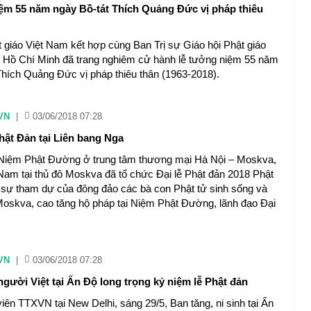
ệm 55 năm ngày Bồ-tát Thích Quảng Đức vị pháp thiêu
t giáo Việt Nam kết hợp cùng Ban Trị sự Giáo hội Phật giáo
 Hồ Chí Minh đã trang nghiêm cử hành lễ tưởng niệm 55 năm
Thích Quảng Đức vị pháp thiêu thân (1963-2018).
VN
|
03/06/2018 07:28
hật Đản tại Liên bang Nga
 Niệm Phật Đường ở trung tâm thương mại Hà Nội – Moskva,
 Nam tại thủ đô Moskva đã tổ chức Đại lễ Phật đản 2018 Phật
i sự tham dự của đông đảo các bà con Phật tử sinh sống và
 Moskva, cao tăng hộ pháp tại Niệm Phật Đường, lãnh đạo Đại
VN
|
03/06/2018 07:28
gười Việt tại Ấn Độ long trọng kỷ niệm lễ Phật đản
iên TTXVN tại New Delhi, sáng 29/5, Ban tăng, ni sinh tại Ấn