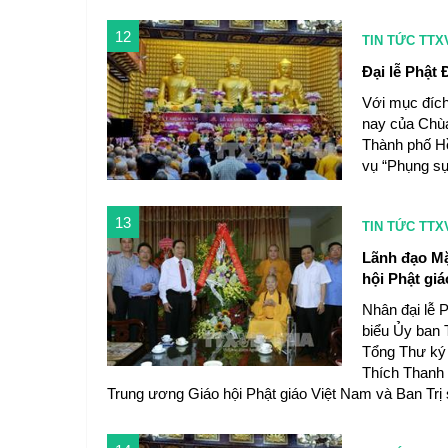
12
TIN TỨC TTX
Đại lễ Phật
Với mục đích
nay của Chù
Thành phố Hồ
vụ “Phụng sự
13
TIN TỨC TTX
Lãnh đạo Mặ
hội Phật giá
Nhân đại lễ P
biểu Ủy ban 
Tổng Thư ký
Thích Thanh
Trung ương Giáo hội Phật giáo Việt Nam và Ban Trị s