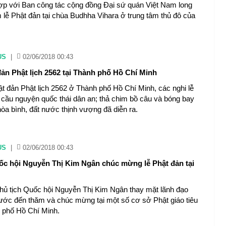
ợp với Ban công tác cộng đồng Đại sứ quán Việt Nam long
m lễ Phật đản tại chùa Budhha Vihara ở trung tâm thủ đô của
US
|
02/06/2018 00:43
đản Phật lịch 2562 tại Thành phố Hồ Chí Minh
hật đản Phật lịch 2562 ở Thành phố Hồ Chí Minh, các nghi lễ
cầu nguyện quốc thái dân an; thả chim bồ câu và bóng bay
hòa bình, đất nước thịnh vượng đã diễn ra.
US
|
02/06/2018 00:43
ốc hội Nguyễn Thị Kim Ngân chúc mừng lễ Phật đản tại
hủ tịch Quốc hội Nguyễn Thị Kim Ngân thay mặt lãnh đạo
ớc đến thăm và chúc mừng tại một số cơ sở Phật giáo tiêu
 phố Hồ Chí Minh.