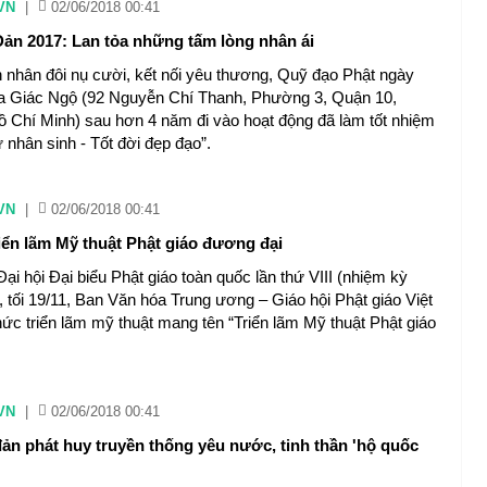
VN
|
02/06/2018 00:41
 Đản 2017: Lan tỏa những tấm lòng nhân ái
 nhân đôi nụ cười, kết nối yêu thương, Quỹ đạo Phật ngày
a Giác Ngộ (92 Nguyễn Chí Thanh, Phường 3, Quận 10,
 Chí Minh) sau hơn 4 năm đi vào hoạt động đã làm tốt nhiệm
 nhân sinh - Tốt đời đẹp đạo”.
VN
|
02/06/2018 00:41
iển lãm Mỹ thuật Phật giáo đương đại
i hội Đại biểu Phật giáo toàn quốc lần thứ VIII (nhiệm kỳ
, tối 19/11, Ban Văn hóa Trung ương – Giáo hội Phật giáo Việt
ức triển lãm mỹ thuật mang tên “Triển lãm Mỹ thuật Phật giáo
VN
|
02/06/2018 00:41
đản phát huy truyền thống yêu nước, tinh thần 'hộ quốc