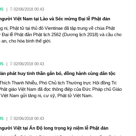
US
|
02/06/2018 00:43
gười Việt Nam tại Lào và Séc mừng Đại lễ Phật đản
 ni, Phật tử tại thủ đô Vientinae đã tập trung về chùa Phật
 Đại lễ Phật đản Phật lịch 2562 (Dương lịch 2018) và cầu cho
 an, cho hòa bình thế giới.
US
|
02/06/2018 00:43
 đản phát huy tinh thần gắn bó, đồng hành cùng dân tộc
hích Thanh Nhiễu, Phó Chủ tịch Thường trực Hội đồng Trị
Phật giáo Việt Nam đã đọc thông điệp của Đức Pháp chủ Giáo
 Việt Nam gửi tăng ni, cư sỹ, Phật tử Việt Nam.
US
|
02/06/2018 00:43
gười Việt tại Ấn Độ long trọng kỷ niệm lễ Phật đản