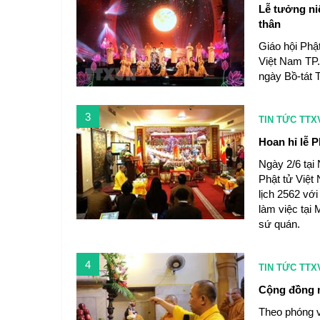
Lễ tưởng ni
thân
Giáo hội Phậ
Việt Nam TP.
ngày Bồ-tát 
3
TIN TỨC TTX
Hoan hỉ lễ P
Ngày 2/6 tại
Phật tử Việt
lịch 2562 vớ
làm việc tại
sứ quán.
4
TIN TỨC TTX
Cộng đồng n
Theo phóng v