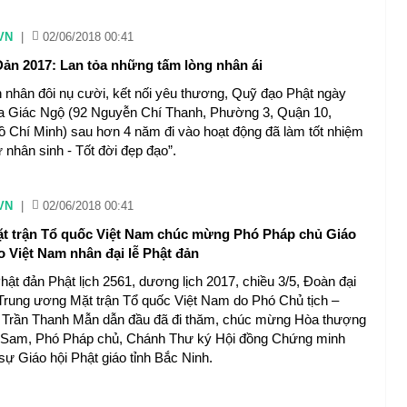
VN
|
02/06/2018 00:41
 Đản 2017: Lan tỏa những tấm lòng nhân ái
 nhân đôi nụ cười, kết nối yêu thương, Quỹ đạo Phật ngày
a Giác Ngộ (92 Nguyễn Chí Thanh, Phường 3, Quận 10,
 Chí Minh) sau hơn 4 năm đi vào hoạt động đã làm tốt nhiệm
 nhân sinh - Tốt đời đẹp đạo”.
VN
|
02/06/2018 00:41
t trận Tổ quốc Việt Nam chúc mừng Phó Pháp chủ Giáo
o Việt Nam nhân đại lễ Phật đản
hật đản Phật lịch 2561, dương lịch 2017, chiều 3/5, Đoàn đại
Trung ương Mặt trận Tổ quốc Việt Nam do Phó Chủ tịch –
 Trần Thanh Mẫn dẫn đầu đã đi thăm, chúc mừng Hòa thượng
 Sam, Phó Pháp chủ, Chánh Thư ký Hội đồng Chứng minh
ự Giáo hội Phật giáo tỉnh Bắc Ninh.