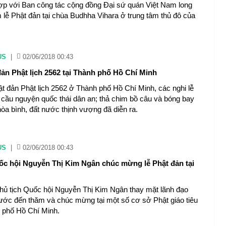
ợp với Ban công tác cộng đồng Đại sứ quán Việt Nam long
m lễ Phật đản tại chùa Budhha Vihara ở trung tâm thủ đô của
US
|
02/06/2018 00:43
đản Phật lịch 2562 tại Thành phố Hồ Chí Minh
hật đản Phật lịch 2562 ở Thành phố Hồ Chí Minh, các nghi lễ
cầu nguyện quốc thái dân an; thả chim bồ câu và bóng bay
hòa bình, đất nước thịnh vượng đã diễn ra.
US
|
02/06/2018 00:43
ốc hội Nguyễn Thị Kim Ngân chúc mừng lễ Phật đản tại
hủ tịch Quốc hội Nguyễn Thị Kim Ngân thay mặt lãnh đạo
ớc đến thăm và chúc mừng tại một số cơ sở Phật giáo tiêu
 phố Hồ Chí Minh.