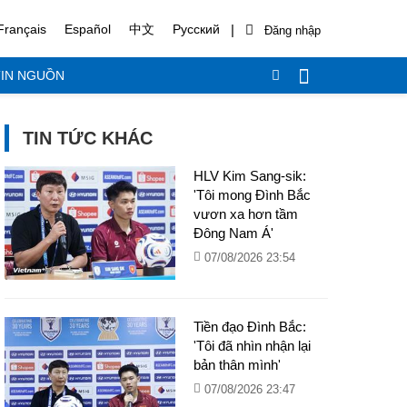
|
Français
Español
中文
Русский
IN NGUỒN
TIN TỨC KHÁC
HLV Kim Sang-sik:
'Tôi mong Đình Bắc
vươn xa hơn tầm
Đông Nam Á'
07/08/2026 23:54
Tiền đạo Đình Bắc:
'Tôi đã nhìn nhận lại
bản thân mình'
07/08/2026 23:47