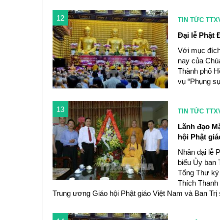
12
TIN TỨC TTX
Đại lễ Phật
Với mục đích
nay của Chù
Thành phố Hồ
vụ “Phụng sự
13
TIN TỨC TTX
Lãnh đạo Mặ
hội Phật giá
Nhân đại lễ P
biểu Ủy ban 
Tổng Thư ký
Thích Thanh
Trung ương Giáo hội Phật giáo Việt Nam và Ban Trị s