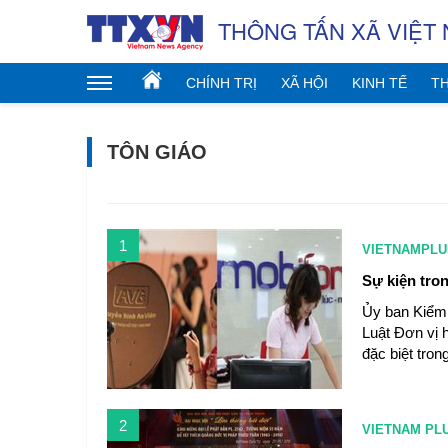
THÔNG TẤN XÃ VIỆT
CHÍNH TRỊ
XÃ HỘI
KINH TẾ
TH
TÔN GIÁO
1
VIETNAMPLU
Sự kiện tron
Ủy ban Kiểm 
Luật Đơn vị h
đặc biệt tron
2
VIETNAM PL