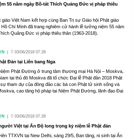
ệm 55 năm ngày Bồ-tát Thích Quảng Đức vị pháp thiêu
t giáo Việt Nam kết hợp cùng Ban Trị sự Giáo hội Phật giáo
 Hồ Chí Minh đã trang nghiêm cử hành lễ tưởng niệm 55 năm
Thích Quảng Đức vị pháp thiêu thân (1963-2018).
VN
|
03/06/2018 07:28
hật Đản tại Liên bang Nga
 Niệm Phật Đường ở trung tâm thương mại Hà Nội – Moskva,
 Nam tại thủ đô Moskva đã tổ chức Đại lễ Phật đản 2018 Phật
i sự tham dự của đông đảo các bà con Phật tử sinh sống và
 Moskva, cao tăng hộ pháp tại Niệm Phật Đường, lãnh đạo Đại
VN
|
03/06/2018 07:28
gười Việt tại Ấn Độ long trọng kỷ niệm lễ Phật đản
iên TTXVN tại New Delhi, sáng 29/5, Ban tăng, ni sinh tại Ấn