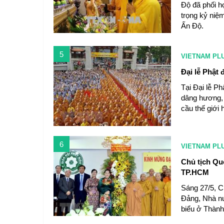
Độ đã phối h
trọng kỷ niệ
Ấn Độ.
5
VIETNAM PL
Đại lễ Phật 
Tại Đại lễ P
dâng hương, 
cầu thế giới 
6
VIETNAM PL
Chủ tịch Qu
TP.HCM
Sáng 27/5, C
Đảng, Nhà nư
biểu ở Thành