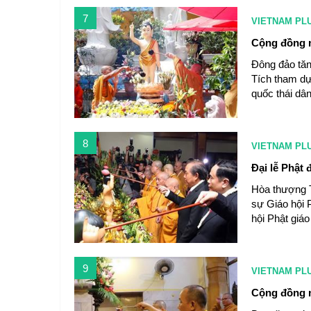
7
VIETNAM PL
Cộng đồng n
Đông đảo tăng
Tích tham dự
quốc thái dân
8
VIETNAM PL
Đại lễ Phật
Hòa thượng T
sự Giáo hội 
hội Phật giáo
9
VIETNAM PL
Cộng đồng n