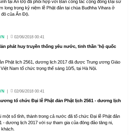
 sinh tại Ấn Độ đã phối hợp với Ban công tác cộng đồng Đại sứ
m long trọng kỷ niệm lễ Phật đản tại chùa Budhha Vihara ở
ủ đô của Ấn Độ.
VN
|
02/06/2018 00:41
đản phát huy truyền thống yêu nước, tinh thần 'hộ quốc
đản Phật lịch 2561, dương lịch 2017 đã được Trung ương Giáo
 Việt Nam tổ chức trọng thể sáng 10/5, tại Hà Nội.
VN
|
02/06/2018 00:41
ương tổ chức Đại lễ Phật đản Phật lịch 2561 - dương lịch
i một số tỉnh, thành trong cả nước đã tổ chức Đại lễ Phật đản
1 - dương lịch 2017 với sự tham gia của đông đảo tăng ni,
u khách.