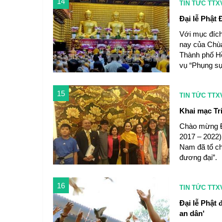
14
TIN TỨC TTX
Đại lễ Phật
Với mục đích
nay của Chù
Thành phố Hồ
vụ “Phụng sự
15
TIN TỨC TTX
Khai mạc Tr
Chào mừng Đạ
2017 – 2022)
Nam đã tổ ch
đương đại”.
16
TIN TỨC TTX
Đại lễ Phật 
an dân'