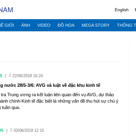
 NAM
English
Ế GIỚI
ẢNH
VIDEO
ĐỒ HỌA
MEGA STORY
THÔNG T
S
|
22/06/2018 16:24
g nước 28/5-3/6: AVG và luật về đặc khu kinh tế
tra Trung ương ra kết luận liên quan đến vụ AVG, dự thảo
ành chính-Kinh tế đặc biệt là những vấn đề thu hút sự chú ý
g tuần qua.
US
|
03/06/2018 12:15