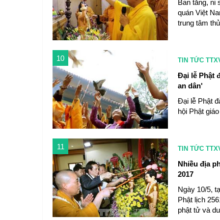
Ban tăng, ni
quán Việt Na
trung tâm th
10
TIN TỨC TTX
Đại lễ Phật 
an dân'
Đại lễ Phật 
hội Phật giáo
11
TIN TỨC TTX
Nhiều địa ph
2017
Ngày 10/5, tạ
Phật lịch 256
phật tử và d