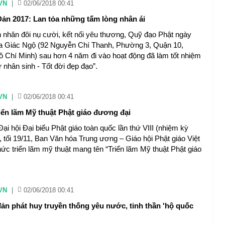
VN
|
02/06/2018 00:41
 Đản 2017: Lan tỏa những tấm lòng nhân ái
 nhân đôi nụ cười, kết nối yêu thương, Quỹ đạo Phật ngày
a Giác Ngộ (92 Nguyễn Chí Thanh, Phường 3, Quận 10,
 Chí Minh) sau hơn 4 năm đi vào hoạt động đã làm tốt nhiệm
 nhân sinh - Tốt đời đẹp đạo”.
VN
|
02/06/2018 00:41
iển lãm Mỹ thuật Phật giáo đương đại
i hội Đại biểu Phật giáo toàn quốc lần thứ VIII (nhiệm kỳ
, tối 19/11, Ban Văn hóa Trung ương – Giáo hội Phật giáo Việt
ức triển lãm mỹ thuật mang tên “Triển lãm Mỹ thuật Phật giáo
VN
|
02/06/2018 00:41
đản phát huy truyền thống yêu nước, tinh thần 'hộ quốc