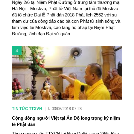
Ngày 2/6 tại Niệm Phật Đường ở trung tâm thương mại
Hà Nội – Moskva, Phật tử Việt Nam tại thủ đô Moskva
đã tổ chức Đại lễ Phật đản 2018 Phật lịch 2562 với sự
tham dự của đông đảo các bà con Phật tử sinh sống và
làm việc tại Moskva, cao tăng hộ pháp tại Niệm Phật
Đường, lãnh đạo Đại sứ quán.
4
TIN TỨC TTXVN
|
03/06/2018 07:28
Cộng đồng người Việt tại Ấn Độ long trọng kỷ niệm
lễ Phật đản
Theo phóng viên TTXVN tại New Delhi, sáng 29/5, Ban