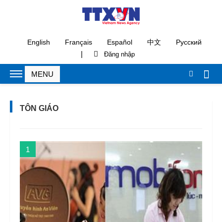
English
Français
Español
中文
Русский
|
TÔN GIÁO
1