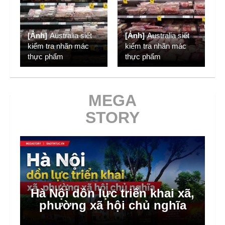
[Ảnh]
Australia siết
[Ảnh]
Australia siết
kiểm tra nhãn mác
kiểm tra nhãn mác
thực phẩm
thực phẩm
MEGA
STORY
Hà Nội dồn lực triển khai xã,
phường xã hội chủ nghĩa