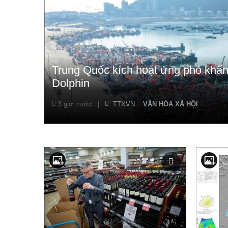
Trung Quốc kích hoạt ứng phó khẩn
Dolphin
3 giờ trước
|
TTXVN
VĂN HÓA XÃ HỘI