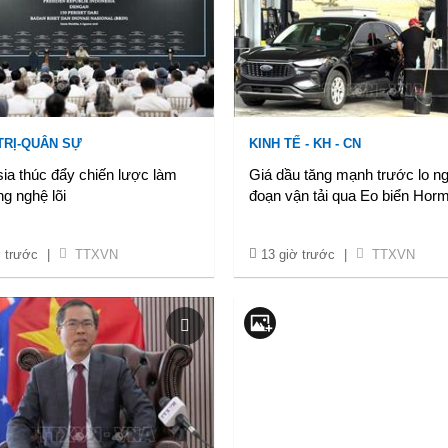
TRỊ-QUÂN SỰ
KINH TẾ - KH - CN
ia thúc đẩy chiến lược làm
Giá dầu tăng mạnh trước lo ng
g nghệ lõi
đoạn vận tải qua Eo biển Hor
ờ trước
|
TTXVN
13 giờ trước
|
TTXVN