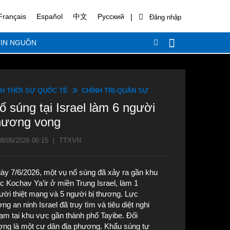
|
Français
Español
中文
Русский
IN NGUỒN
H THỜI SỰ QUỐC TẾ
CHÍNH TRỊ-QUÂN SỰ
ổ súng tại Israel làm 6 người
hương vong
8/06/2026 06:15
|
TTXVN
ày 7/6/2026, một vụ nổ súng đã xảy ra gần khu
c Kochav Ya’ir ở miền Trung Israel, làm 1
ười thiệt mạng và 5 người bị thương. Lực
ợng an ninh Israel đã truy tìm và tiêu diệt nghi
ạm tại khu vực gần thành phố Tayibe. Đối
ợng là một cư dân địa phương. Khẩu súng tự