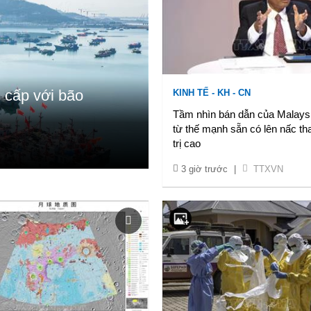
 cấp với bão
KINH TẾ - KH - CN
Tầm nhìn bán dẫn của Malaysi
từ thế mạnh sẵn có lên nấc th
trị cao
3 giờ trước
|
TTXVN