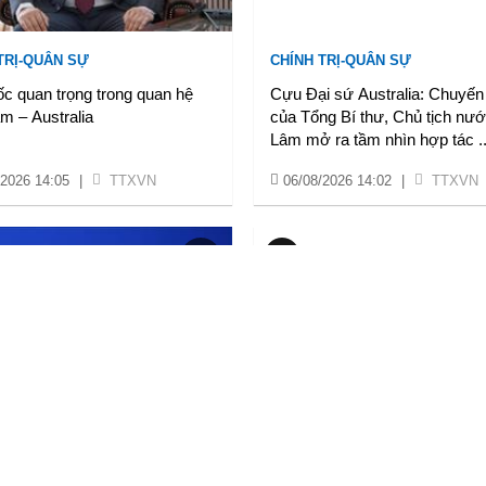
TRỊ-QUÂN SỰ
CHÍNH TRỊ-QUÂN SỰ
c quan trọng trong quan hệ
Cựu Đại sứ Australia: Chuyến
m – Australia
của Tổng Bí thư, Chủ tịch nư
Lâm mở ra tầm nhìn hợp tác
.
/2026 14:05
|
TTXVN
06/08/2026 14:02
|
TTXVN
A XÃ HỘI
VĂN HÓA XÃ HỘI
ch FIFA đối mặt khủng hoảng
Hơn 6.000 công trình trên 10