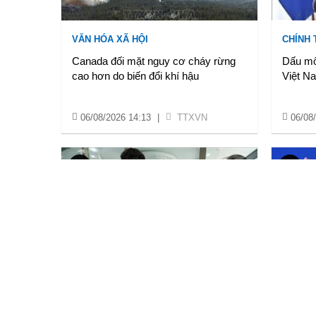
VĂN HÓA XÃ HỘI
CHÍNH 
Canada đối mặt nguy cơ cháy rừng
Dấu mố
cao hơn do biến đổi khí hậu
Việt Na
06/08/2026 14:13
|
TTXVN
06/08
KINH TẾ - KH - CN
VĂN HÓ
Argentina gia hạn thỏa thuận hoán đổi
Chủ tị