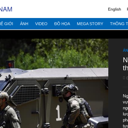
 NAM
English
Ế GIỚI
ẢNH
VIDEO
ĐỒ HỌA
MEGA STORY
THÔNG T
ẢN
N
t
0
Ng
vự
ng
lư
ph
tư