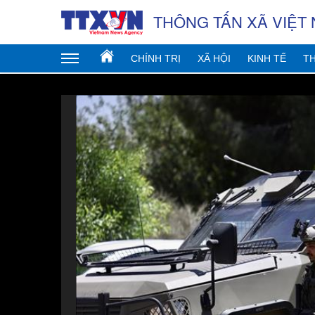
THÔNG TẤN XÃ VIỆT
CHÍNH TRỊ
XÃ HỘI
KINH TẾ
TH