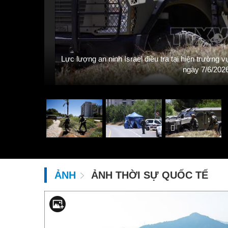
ước này,
Lực lượng an ninh Israel điều tra tại hiện trường
ngày 7/6/20
ẢNH
ẢNH THỜI SỰ QUỐC TẾ