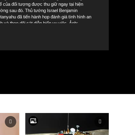
ế của đối tượng được thu giữ ngay tại hiện
ường sau đó. Thủ tướng Israel Benjamin
tanyahu đã tiến hành họp đánh giá tình hình an
nh và theo dõi sát diễn biến vụ việc. Ảnh:
XVN phát
c lượng an ninh Israel làm nhiệm vụ tại hiện trường vụ nổ súng ở kh
này, ngày 7/6/2026. Ảnh: THX/TTX