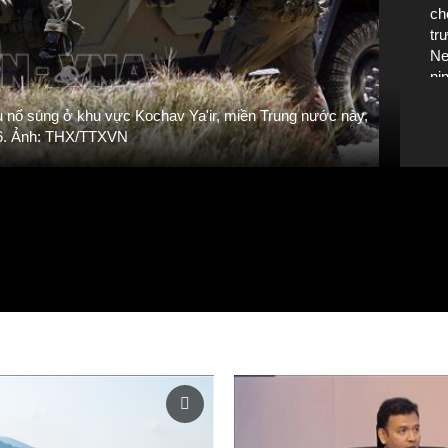
ch
tr
Ne
ni
TT
 vụ nổ súng ở khu vực Kochav Ya'ir, miền Trung nước này,
Lự
26. Ảnh: THX/TTXVN