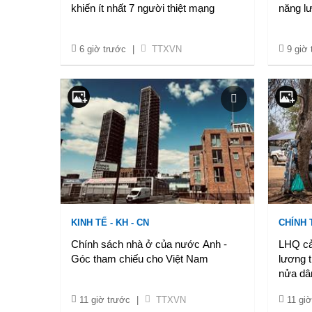
khiến ít nhất 7 người thiệt mạng
năng l
6 giờ trước
|
TTXVN
9 giờ
KINH TẾ - KH - CN
CHÍNH 
Chính sách nhà ở của nước Anh -
LHQ cản
Góc tham chiếu cho Việt Nam
lương 
nửa dâ
11 giờ trước
|
TTXVN
11 giờ