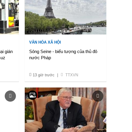
VĂN HÓA XÃ HỘI
ại gián
Sông Seine - biểu tượng của thủ đô
muz
nước Pháp
13 giờ trước
|
TTXVN