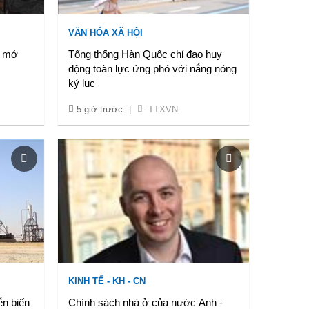
VĂN HÓA XÃ HỘI
à mở
Tổng thống Hàn Quốc chỉ đạo huy
động toàn lực ứng phó với nắng nóng
kỷ lục
5 giờ trước
|
TTXVN
KINH TẾ - KH - CN
ễn biến
Chính sách nhà ở của nước Anh -