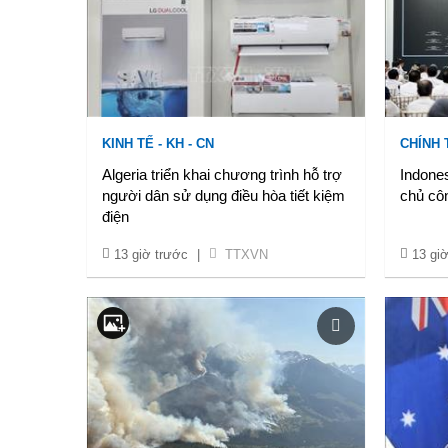
KINH TẾ - KH - CN
CHÍNH 
Algeria triển khai chương trình hỗ trợ
Indones
người dân sử dụng điều hòa tiết kiệm
chủ côn
điện
13 giờ trước
|
TTXVN
13 gi