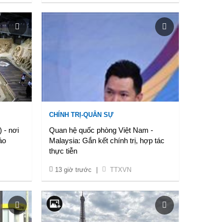
CHÍNH TRỊ-QUÂN SỰ
 - nơi
Quan hệ quốc phòng Việt Nam -
áo
Malaysia: Gắn kết chính trị, hợp tác
thực tiễn
13 giờ trước
|
TTXVN