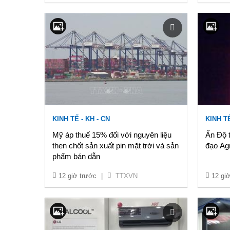
KINH TẾ - KH - CN
KINH TẾ
Mỹ áp thuế 15% đối với nguyên liệu
Ấn Độ t
then chốt sản xuất pin mặt trời và sản
đạo Ag
phẩm bán dẫn
12 giờ trước
|
TTXVN
12 gi