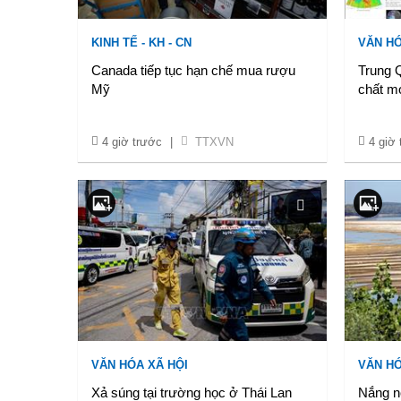
KINH TẾ - KH - CN
VĂN HÓ
Canada tiếp tục hạn chế mua rượu
Trung 
Mỹ
chất m
4 giờ trước
|
TTXVN
4 giờ
VĂN HÓA XÃ HỘI
VĂN HÓ
Xả súng tại trường học ở Thái Lan
Nắng n