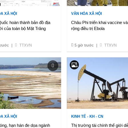
A XÃ HỘI
VĂN HÓA XÃ HỘI
Quốc hoàn thành bản đồ địa
Châu Phi triển khai vaccine v
ới của toàn bộ Mặt Trăng
rộng điều trị Ebola
 trước
|
TTXVN
5 giờ trước
|
TTXVN
A XÃ HỘI
KINH TẾ - KH - CN
óng, hạn hán đe dọa ngành
Thị trường tài chính thế giới di