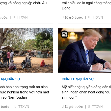
ượng và nông nghiệp châu Âu
trái chiều do lo ngại căng thẳn
Đông
 trước
|
TTXVN
10 giờ trước
|
TTXVN
TRỊ-QUÂN SỰ
CHÍNH TRỊ-QUÂN SỰ
h báo tình trạng mất an ninh
Mỹ siết chặt quyền công dân t
thực nghiêm trọng với hơn một
sinh, ngăn chặn hoạt động “du 
n số Nam Sudan
sinh con”
 trước
|
TTXVN
11 giờ trước
|
TTXVN