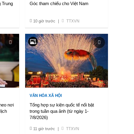
g Trung
Góc tham chiếu cho Việt Nam
10 giờ trước
|
TTXVN
VĂN HÓA XÃ HỘI
heo nơi
Tổng hợp sự kiện quốc tế nổi bật
lịch
trong tuần qua ảnh (từ ngày 1-
7/8/2026)
11 giờ trước
|
TTXVN