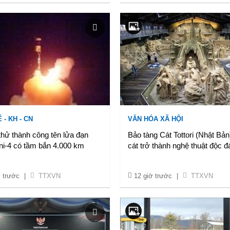
 - KH - CN
VĂN HÓA XÃ HỘI
hử thành công tên lửa đạn
Bảo tàng Cát Tottori (Nhật Bản)
ni-4 có tầm bắn 4.000 km
cát trở thành nghệ thuật độc đ
ờ trước
|
TTXVN
12 giờ trước
|
TTXVN