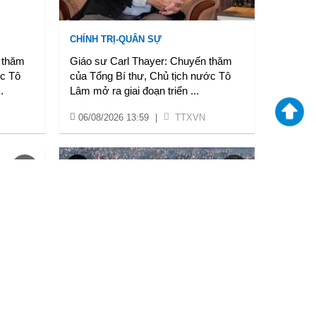
CHÍNH TRỊ-QUÂN SỰ
 thăm
Giáo sư Carl Thayer: Chuyến thăm
ớc Tô
của Tổng Bí thư, Chủ tịch nước Tô
..
Lâm mở ra giai đoạn triển
...
06/08/2026 13:59
|
TTXVN
VĂN HÓA XÃ HỘI
0 năm
Lễ hội đuốc tại tỉnh Tứ Xuyên, Trung