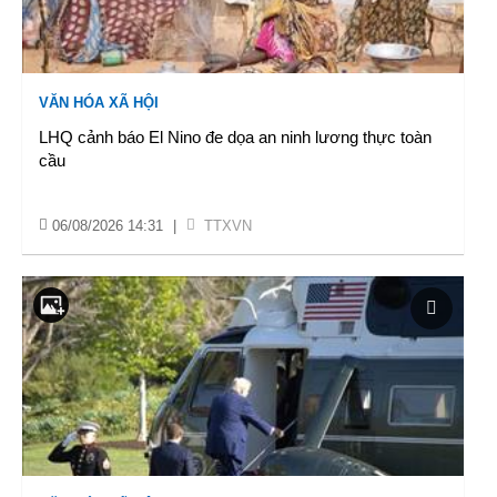
VĂN HÓA XÃ HỘI
LHQ cảnh báo El Nino đe dọa an ninh lương thực toàn
cầu
06/08/2026 14:31
|
TTXVN