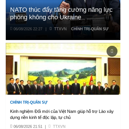
NATO thúc đẩy tăng cường năng lực
phòng không cho Ukraine
06/08/2026 22:27
|
TTXVN
CHÍNH TRỊ-QUÂN SỰ
CHÍNH TRỊ-QUÂN SỰ
Kinh nghiệm Đổi mới của Việt Nam giúp hỗ trợ Lào xây
dựng nền kinh tế độc lập, tự chủ
06/08/2026 21:51
|
TTXVN