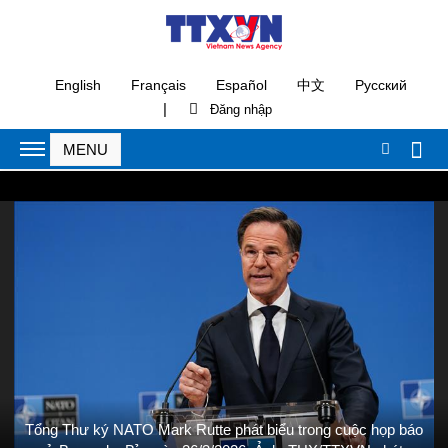
English
Français
Español
中文
Русский
|
Tổng Thư ký NATO Mark Rutte phát biểu trong cuộc họp báo