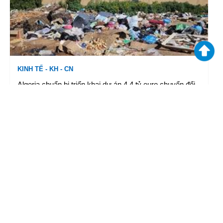
KINH TẾ - KH - CN
Algeria chuẩn bị triển khai dự án 4,4 tỷ euro chuyển đổi
rác thải thành điện năng
06/08/2026 07:30
|
TTXVN