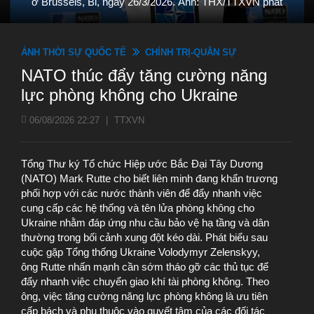
ở Brussels, Bỉ, ngày 26/3/2026. Ảnh: THX/TTXVN phát
ẢNH THỜI SỰ QUỐC TẾ
CHÍNH TRỊ-QUÂN SỰ
NATO thúc đẩy tăng cường năng
lực phòng không cho Ukraine
06/08/2026 22:27
|
TTXVN
Tổng Thư ký Tổ chức Hiệp ước Bắc Đại Tây Dương
(NATO) Mark Rutte cho biết liên minh đang khẩn trương
phối hợp với các nước thành viên để đẩy nhanh việc
cung cấp các hệ thống và tên lửa phòng không cho
Ukraine nhằm đáp ứng nhu cầu bảo vệ hạ tầng và dân
thường trong bối cảnh xung đột kéo dài. Phát biểu sau
cuộc gặp Tổng thống Ukraine Volodymyr Zelenskyy,
ông Rutte nhấn mạnh cần sớm tháo gỡ các thủ tục để
đẩy nhanh việc chuyển giao khí tài phòng không. Theo
ông, việc tăng cường năng lực phòng không là ưu tiên
cấp bách và phụ thuộc vào quyết tâm của các đối tác