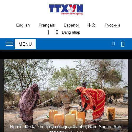
English
Français
Español
中文
Русский
|
Người dân tại khu tị nạn ở ngoại ô Juba, Nam Sudan. Ảnh: