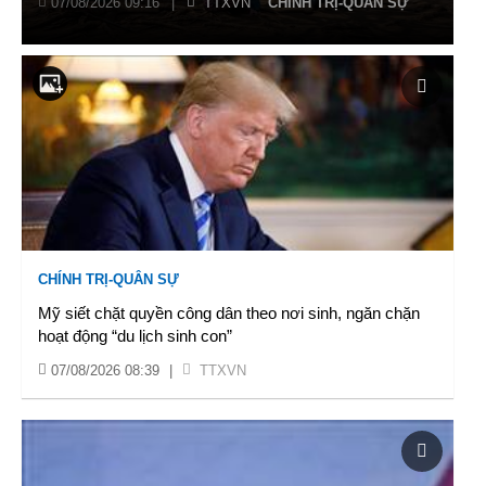
07/08/2026 09:16
|
TTXVN
CHÍNH TRỊ-QUÂN SỰ
CHÍNH TRỊ-QUÂN SỰ
Mỹ siết chặt quyền công dân theo nơi sinh, ngăn chặn
hoạt động “du lịch sinh con”
07/08/2026 08:39
|
TTXVN