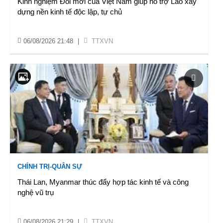
Kinh nghiệm Đổi mới của Việt Nam giúp hỗ trợ Lào xây
dựng nền kinh tế độc lập, tự chủ
06/08/2026 21:48
|
TTXVN
CHÍNH TRỊ-QUÂN SỰ
Thái Lan, Myanmar thúc đẩy hợp tác kinh tế và công
nghệ vũ trụ
06/08/2026 21:29
|
TTXVN