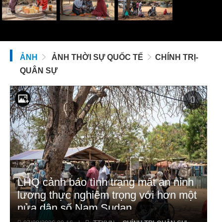
ẢNH
ẢNH THỜI SỰ QUỐC TẾ
CHÍNH TRỊ-
QUÂN SỰ
LHQ cảnh báo tình trạng mất an ninh
lương thực nghiêm trọng với hơn một
nửa dân số Nam Sudan