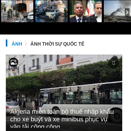
ẢNH
ẢNH THỜI SỰ QUỐC TẾ
Algeria miễn toàn bộ thuế nhập khẩu
cho xe buýt và xe minibus phục vụ
vận tải công cộng