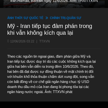
trấn Hamad, Bahrain ngày 11/6/2026. Ảnh: THX/TTXVN
ẢNH THỜI SỰ QUỐC TẾ
CHÍNH TRỊ-QUÂN SỰ
Mỹ - Iran tiếp tục đàm phán trong
khi vẫn không kích qua lại
12/06/2026 03:22
|
TTXVN
Theo các nguồn tin ngoại giao, đàm phán giữa Mỹ và
Iran tiếp tục được duy trì dù các cuộc không kích qua lại
giữa hai bên vẫn diễn ra trong đêm 10/6/2026. Theo đó,
hai bên đã đạt được sự đồng thuận về mặt chính trị đối
với khuôn khổ thỏa thuận chấm dứt xung đột, song vẫn
còn bất đồng về cơ chế giải ngân hàng chục tỷ USD
doanh thu dầu mỏ của Iran đang bị phong tỏa tại các
ngân hàng nước ngoài. Ảnh: TTXVN phát