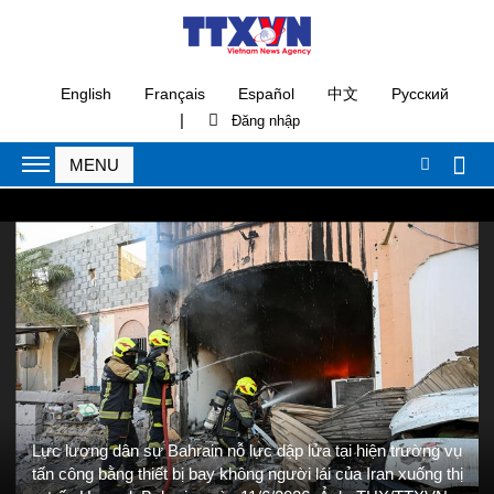
English
Français
Español
中文
Русский
|
Lực lượng dân sự Bahrain nỗ lực dập lửa tại hiện trường vụ
tấn công bằng thiết bị bay không người lái của Iran xuống thị