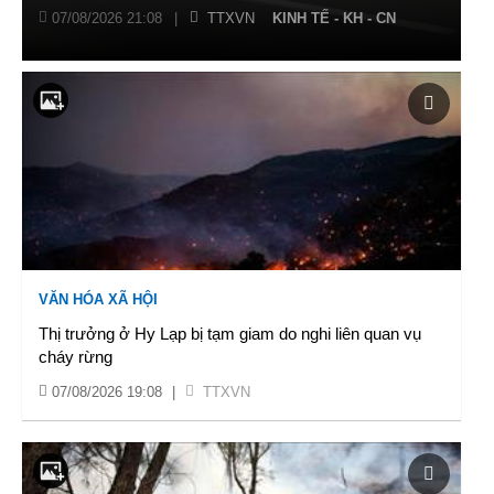
07/08/2026 21:08
|
TTXVN
KINH TẾ - KH - CN
VĂN HÓA XÃ HỘI
Thị trưởng ở Hy Lạp bị tạm giam do nghi liên quan vụ
cháy rừng
07/08/2026 19:08
|
TTXVN