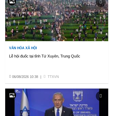
VĂN HÓA XÃ HỘI
Lễ hội đuốc tại tỉnh Tứ Xuyên, Trung Quốc
06/08/2026 10:38
|
TTXVN