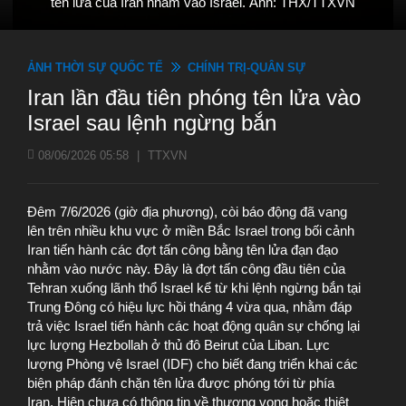
tên lửa của Iran nhằm vào Israel. Ảnh: THX/TTXVN
ẢNH THỜI SỰ QUỐC TẾ
CHÍNH TRỊ-QUÂN SỰ
Iran lần đầu tiên phóng tên lửa vào
Israel sau lệnh ngừng bắn
08/06/2026 05:58
|
TTXVN
Đêm 7/6/2026 (giờ địa phương), còi báo động đã vang
lên trên nhiều khu vực ở miền Bắc Israel trong bối cảnh
Iran tiến hành các đợt tấn công bằng tên lửa đạn đạo
nhằm vào nước này. Đây là đợt tấn công đầu tiên của
Tehran xuống lãnh thổ Israel kể từ khi lệnh ngừng bắn tại
Trung Đông có hiệu lực hồi tháng 4 vừa qua, nhằm đáp
trả việc Israel tiến hành các hoạt động quân sự chống lại
lực lượng Hezbollah ở thủ đô Beirut của Liban. Lực
lượng Phòng vệ Israel (IDF) cho biết đang triển khai các
biện pháp đánh chặn tên lửa được phóng tới từ phía
Iran. Hiện chưa có thông tin về thương vong hoặc thiệt