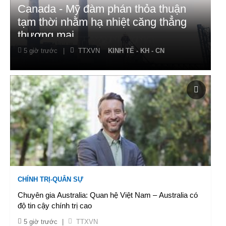
Canada - Mỹ đàm phán thỏa thuận
tạm thời nhằm hạ nhiệt căng thẳng
thương mại
5 giờ trước
|
TTXVN
KINH TẾ - KH - CN
CHÍNH TRỊ-QUÂN SỰ
Chuyên gia Australia: Quan hệ Việt Nam – Australia có
độ tin cậy chính trị cao
5 giờ trước
|
TTXVN