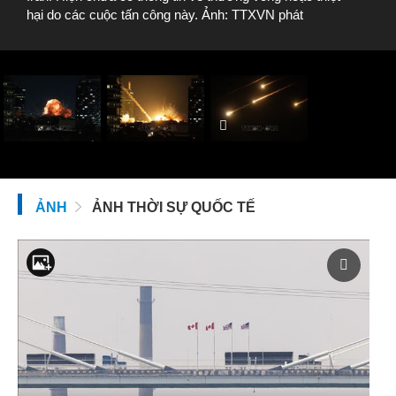
hại do các cuộc tấn công này. Ảnh: TTXVN phát
ẢNH
ẢNH THỜI SỰ QUỐC TẾ