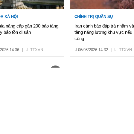
A XÃ HỘI
CHÍNH TRỊ-QUÂN SỰ
ia nâng cấp gần 200 bảo tàng,
Iran cảnh báo đáp trả nhằm v
y bảo tồn di sản
tầng năng lượng khu vực nếu b
công
/2026 14:36
|
TTXVN
06/08/2026 14:32
|
TTXVN
A XÃ HỘI
CHÍNH TRỊ-QUÂN SỰ
 đối mặt nguy cơ cháy rừng
Dấu mốc quan trọng trong qua