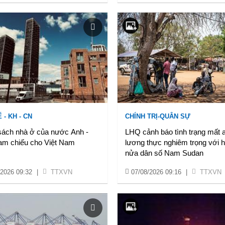
 - KH - CN
CHÍNH TRỊ-QUÂN SỰ
sách nhà ở của nước Anh -
LHQ cảnh báo tình trạng mất a
am chiếu cho Việt Nam
lương thực nghiêm trọng với 
nửa dân số Nam Sudan
/2026 09:32
|
TTXVN
07/08/2026 09:16
|
TTXVN