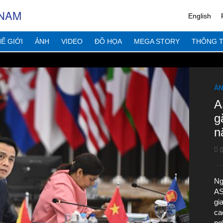
 NAM
English
Ế GIỚI
ẢNH
VIDEO
ĐỒ HỌA
MEGA STORY
THÔNG T
ẢN
A
g
n
0
Ng
AS
gi
ca
ng