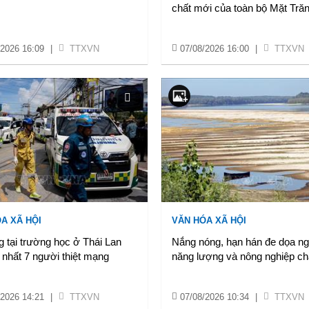
chất mới của toàn bộ Mặt Tră
/2026 16:09
|
TTXVN
07/08/2026 16:00
|
TTXVN
A XÃ HỘI
VĂN HÓA XÃ HỘI
 tại trường học ở Thái Lan
Nắng nóng, hạn hán đe dọa n
t nhất 7 người thiệt mạng
năng lượng và nông nghiệp c
/2026 14:21
|
TTXVN
07/08/2026 10:34
|
TTXVN