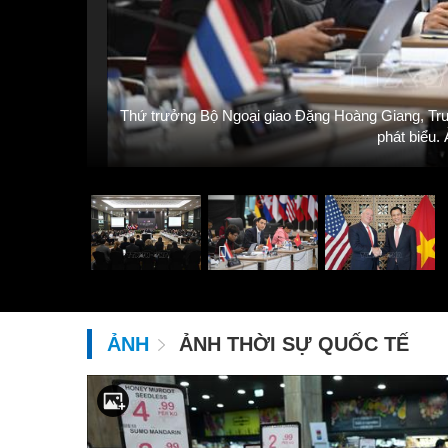
Thứ trưởng Bộ Ngoại giao Đặng Hoàng Giang, 
phát biểu.
ẢNH
ẢNH THỜI SỰ QUỐC TẾ