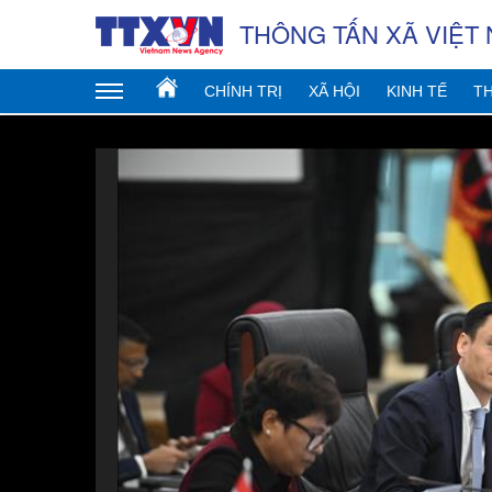
THÔNG TẤN XÃ VIỆT
CHÍNH TRỊ
XÃ HỘI
KINH TẾ
TH