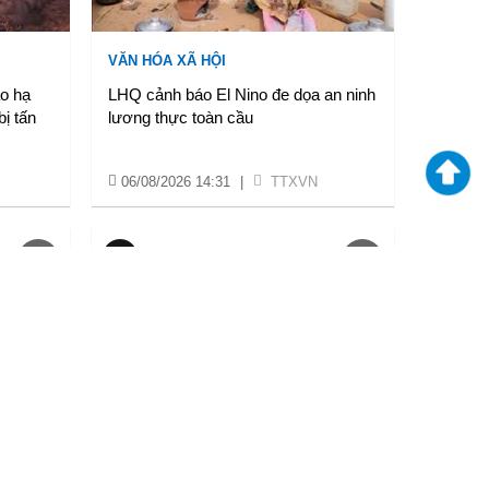
VĂN HÓA XÃ HỘI
ào hạ
LHQ cảnh báo El Nino đe dọa an ninh
ị tấn
lương thực toàn cầu
06/08/2026 14:31
|
TTXVN
CHÍNH TRỊ-QUÂN SỰ
n hệ
Cựu Đại sứ Australia: Chuyến thăm