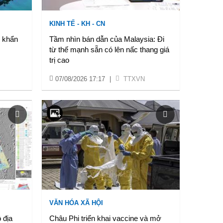
KINH TẾ - KH - CN
ó khẩn
Tầm nhìn bán dẫn của Malaysia: Đi
từ thế mạnh sẵn có lên nấc thang giá
trị cao
07/08/2026 17:17
|
TTXVN
VĂN HÓA XÃ HỘI
 địa
Châu Phi triển khai vaccine và mở