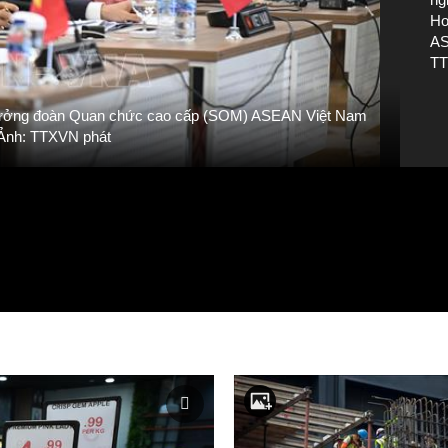
Ho
AS
TT
Trưởng đoàn Quan chức cao cấp (SOM) ASEAN Việt Nam
 Ảnh: TTXVN phát