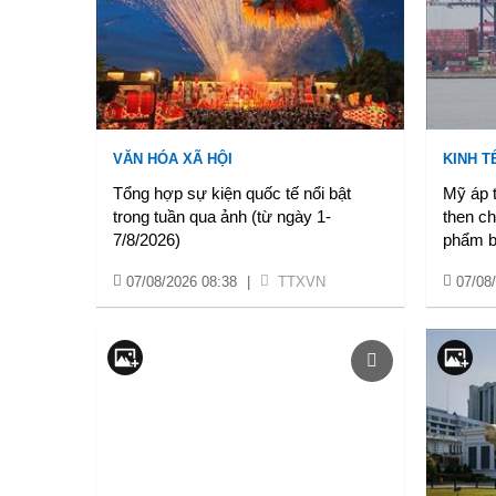
VĂN HÓA XÃ HỘI
KINH TẾ
Tổng hợp sự kiện quốc tế nổi bật
Mỹ áp t
trong tuần qua ảnh (từ ngày 1-
then ch
7/8/2026)
phẩm b
07/08/2026 08:38
|
TTXVN
07/08