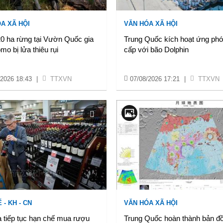
A XÃ HỘI
VĂN HÓA XÃ HỘI
0 ha rừng tại Vườn Quốc gia
Trung Quốc kích hoạt ứng ph
mo bị lửa thiêu rụi
cấp với bão Dolphin
/2026 18:43
|
TTXVN
07/08/2026 17:21
|
TTXVN
 - KH - CN
VĂN HÓA XÃ HỘI
 tiếp tục hạn chế mua rượu
Trung Quốc hoàn thành bản đồ