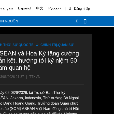
|
Français
Español
中文
Русский
IN NGUỒN
H THỜI SỰ QUỐC TẾ
CHÍNH TRỊ-QUÂN SỰ
SEAN và Hoa Kỳ tăng cường
ắn kết, hướng tới kỷ niệm 50
ăm quan hệ
3/06/2026 21:37
|
TTXVN
ày 02-03/6/2026, tại Trụ sở Ban Thư ký
EAN, Jakarta, Indonesia, Thứ trưởng Bộ Ngoại
ao Đặng Hoàng Giang, Trưởng đoàn Quan chức
o cấp (SOM) ASEAN Việt Nam đồng chủ trì Hội
hị Quan chức cao cấp quan hệ đối tác Mekong-