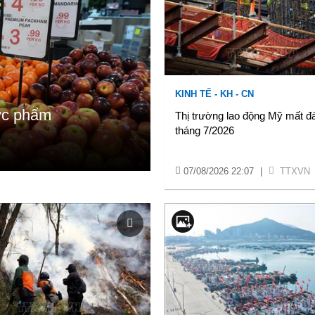
KINH TẾ - KH - CN
hực phẩm
Thị trường lao động Mỹ mất đà
tháng 7/2026
07/08/2026 22:07
|
TTXVN