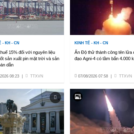
 - KH - CN
KINH TẾ - KH - CN
huế 15% đối với nguyên liệu
Ấn Độ thử thành công tên lửa
ốt sản xuất pin mặt trời và sản
đạo Agni-4 có tầm bắn 4.000 
án dẫn
/2026 08:23
|
TTXVN
07/08/2026 07:58
|
TTXVN