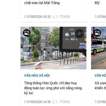
chất toàn bộ Mặt Trăng
Mỹ
07/08/2026 16:32
|
TTXVN
07/08
VĂN HÓA XÃ HỘI
VĂN HÓ
Tổng thống Hàn Quốc chỉ đạo huy
Xả súng
động toàn lực ứng phó với nắng nóng
khiến í
kỷ lục
07/08/2026 14:36
|
TTXVN
07/08