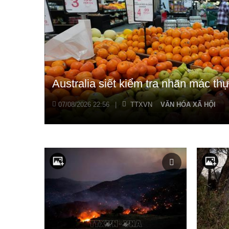
Australia siết kiểm tra nhãn mác t
07/08/2026 22:56
|
TTXVN
VĂN HÓA XÃ HỘI