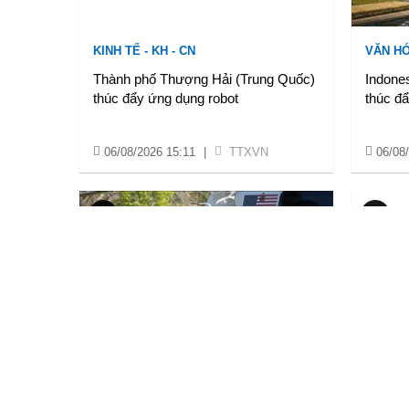
KINH TẾ - KH - CN
VĂN HÓ
Thành phố Thượng Hải (Trung Quốc)
Indones
thúc đẩy ứng dụng robot
thúc đẩ
06/08/2026 15:11
|
TTXVN
06/08
VĂN HÓA XÃ HỘI
VĂN HÓ
Mỹ điều tra sự cố trực thăng chở
Canada