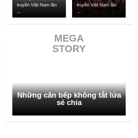
truyền Việt Nam lần
truyền Việt Nam lần
...
...
MEGA
STORY
Bước nhảy số ở thôn bản