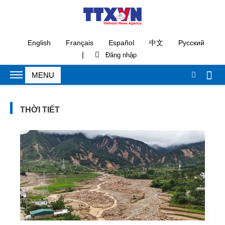
English
Français
Español
中文
Русский
|
THỜI TIẾT