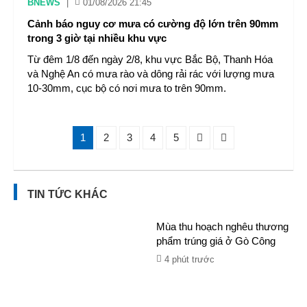
BNEWS
|
01/08/2026 21:45
Cảnh báo nguy cơ mưa có cường độ lớn trên 90mm
trong 3 giờ tại nhiều khu vực
Từ đêm 1/8 đến ngày 2/8, khu vực Bắc Bộ, Thanh Hóa
và Nghệ An có mưa rào và dông rải rác với lượng mưa
10-30mm, cục bộ có nơi mưa to trên 90mm.
1
2
3
4
5
TIN TỨC KHÁC
Mùa thu hoạch nghêu thương
phẩm trúng giá ở Gò Công
4 phút trước