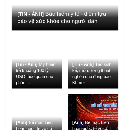
Bảo hiểm y tế - điểm tựa
[TIN - ẢNH]
bảo vệ sức khỏe cho người dân
[Tin - Ảnh]
Mỹ hoàn
[Tin - Ảnh]
Tạo sinh
trả khoảng 100 tỷ
kế, mở đường thoát
USD thuế quan sau
nghèo cho đồng bào
phán
...
Khmer
[Ảnh]
Bế mạc Liên
[Ảnh]
Bế mạc Liên
hoan quốc tế võ cổ
hoan quốc tế võ cổ