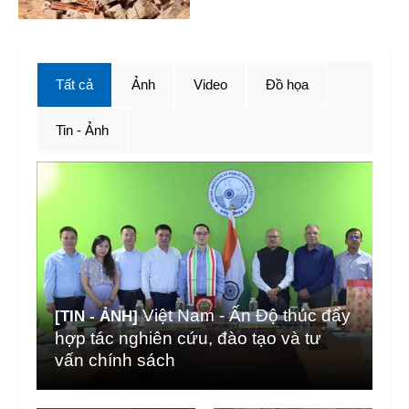
Tất cả
Ảnh
Video
Đồ họa
Tin - Ảnh
Việt Nam - Ấn Độ thúc đẩy
[TIN - ẢNH]
hợp tác nghiên cứu, đào tạo và tư
vấn chính sách