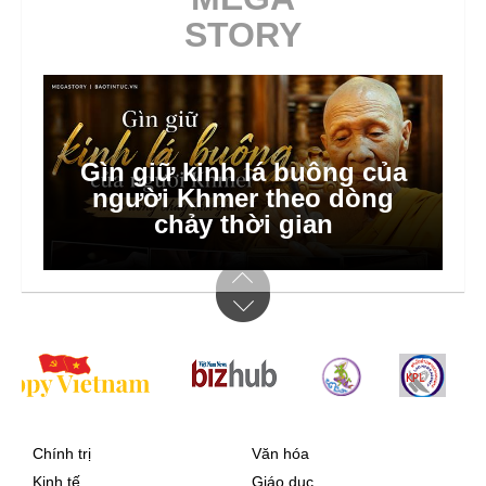
STORY
Gìn giữ kinh lá buông của
người Khmer theo dòng
chảy thời gian
Chính trị
Văn hóa
Kinh tế
Giáo dục