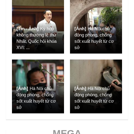
[Tin - Ảnh]
Kỳ họp
[Ảnh]
Hà Nội chủ
không thường lệ thứ
động phòng, chống
Nhất, Quốc hội khóa
sốt xuất huyết từ cơ
XVI:
...
sở
[Ảnh]
Hà Nội chủ
[Ảnh]
Hà Nội chủ
động phòng, chống
động phòng, chống
sốt xuất huyết từ cơ
sốt xuất huyết từ cơ
sở
sở
MEGA