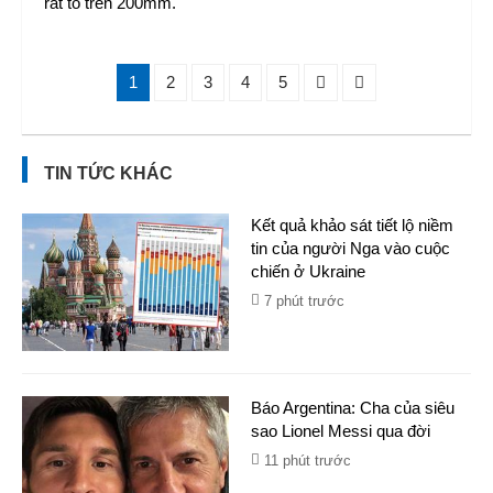
rất to trên 200mm.
1
2
3
4
5
TIN TỨC KHÁC
Kết quả khảo sát tiết lộ niềm
tin của người Nga vào cuộc
chiến ở Ukraine
7 phút trước
Báo Argentina: Cha của siêu
sao Lionel Messi qua đời
11 phút trước