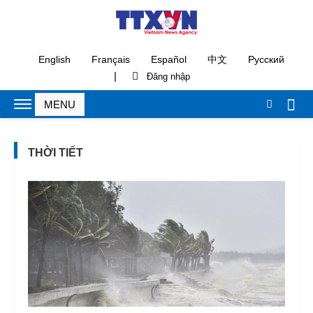
English
Français
Español
中文
Русский
|
THỜI TIẾT