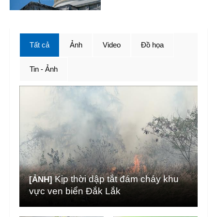
Tất cả
Ảnh
Video
Đồ họa
Tin - Ảnh
Kịp thời dập tắt đám cháy khu
[ẢNH]
vực ven biển Đắk Lắk