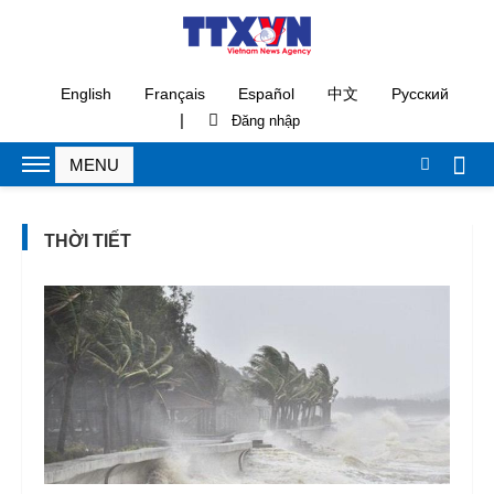
English
Français
Español
中文
Русский
|
THỜI TIẾT