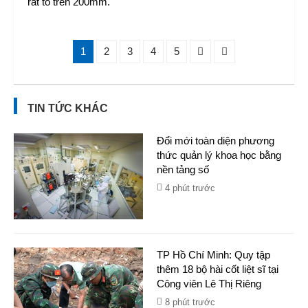
rất to trên 200mm.
1
2
3
4
5
TIN TỨC KHÁC
Đổi mới toàn diện phương
thức quản lý khoa học bằng
nền tảng số
4 phút trước
TP Hồ Chí Minh: Quy tập
thêm 18 bộ hài cốt liệt sĩ tại
Công viên Lê Thị Riêng
8 phút trước