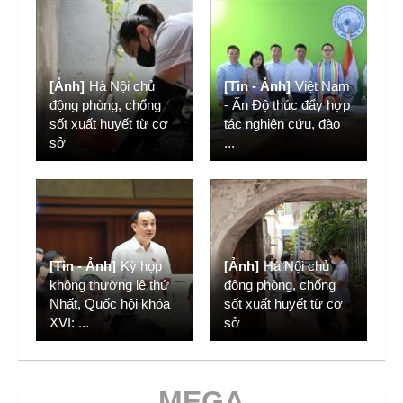
[Ảnh]
Hà Nội chủ
[Tin - Ảnh]
Việt Nam
động phòng, chống
- Ấn Độ thúc đẩy hợp
sốt xuất huyết từ cơ
tác nghiên cứu, đào
sở
...
[Tin - Ảnh]
Kỳ họp
[Ảnh]
Hà Nội chủ
không thường lệ thứ
động phòng, chống
Nhất, Quốc hội khóa
sốt xuất huyết từ cơ
XVI:
...
sở
MEGA