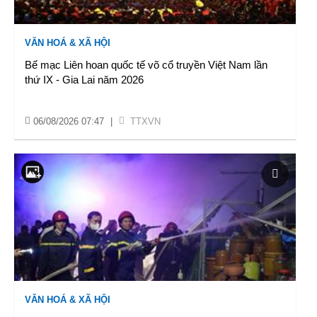
VĂN HOÁ & XÃ HỘI
Bế mạc Liên hoan quốc tế võ cổ truyền Việt Nam lần
thứ IX - Gia Lai năm 2026
06/08/2026 07:47
|
TTXVN
VĂN HOÁ & XÃ HỘI