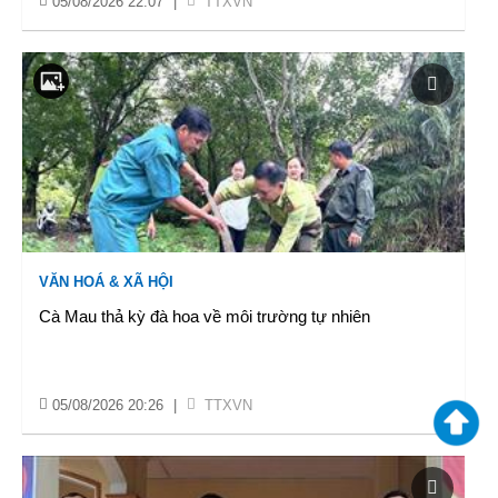
05/08/2026 22:07
|
TTXVN
VĂN HOÁ & XÃ HỘI
Cà Mau thả kỳ đà hoa về môi trường tự nhiên
05/08/2026 20:26
|
TTXVN