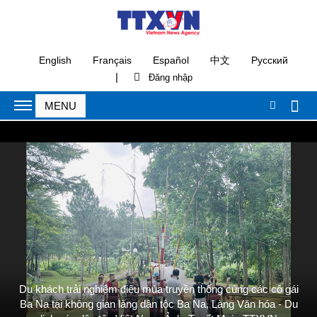
English
Français
Español
中文
Русский
|
Du khách trải nghiệm điệu múa truyền thống cùng các cô gái
Ba Na tại không gian làng dân tộc Ba Na, Làng Văn hóa - Du