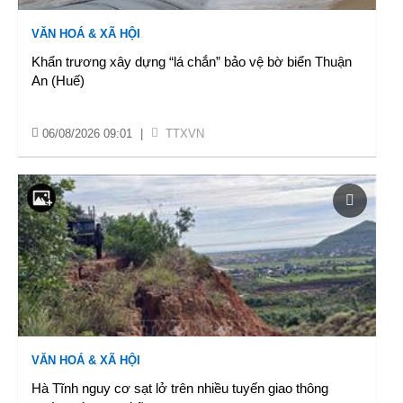
VĂN HOÁ & XÃ HỘI
Khẩn trương xây dựng “lá chắn” bảo vệ bờ biển Thuận
An (Huế)
06/08/2026 09:01
|
TTXVN
VĂN HOÁ & XÃ HỘI
Hà Tĩnh nguy cơ sạt lở trên nhiều tuyến giao thông