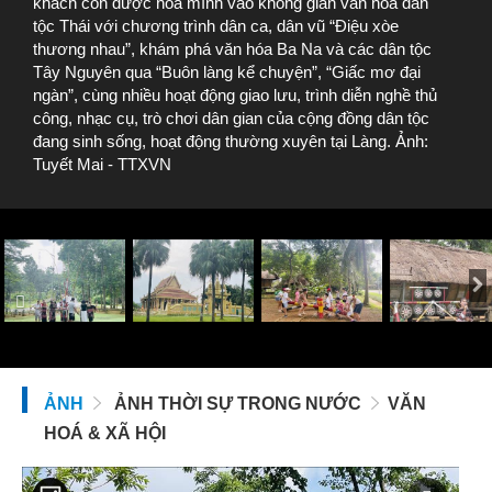
khách còn được hòa mình vào không gian văn hóa dân
tộc Thái với chương trình dân ca, dân vũ “Điệu xòe
thương nhau”, khám phá văn hóa Ba Na và các dân tộc
Tây Nguyên qua “Buôn làng kể chuyện”, “Giấc mơ đại
ngàn”, cùng nhiều hoạt động giao lưu, trình diễn nghề thủ
công, nhạc cụ, trò chơi dân gian của cộng đồng dân tộc
đang sinh sống, hoạt động thường xuyên tại Làng. Ảnh:
Tuyết Mai - TTXVN
ẢNH
ẢNH THỜI SỰ TRONG NƯỚC
VĂN
HOÁ & XÃ HỘI