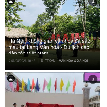
Hà Nội: Không gian văn hóa đa sắc
màu tại Làng Văn hóa - Du lịch các
dân tộc Việt Nam
06/08/2026 19:42
|
TTXVN
VĂN HOÁ & XÃ HỘI