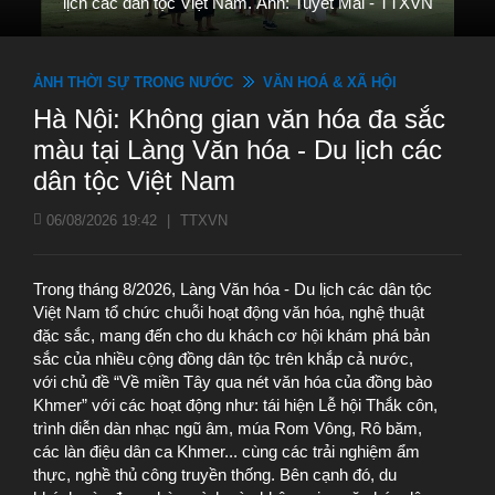
lịch các dân tộc Việt Nam. Ảnh: Tuyết Mai - TTXVN
ẢNH THỜI SỰ TRONG NƯỚC
VĂN HOÁ & XÃ HỘI
Hà Nội: Không gian văn hóa đa sắc
màu tại Làng Văn hóa - Du lịch các
dân tộc Việt Nam
06/08/2026 19:42
|
TTXVN
Trong tháng 8/2026, Làng Văn hóa - Du lịch các dân tộc
Việt Nam tổ chức chuỗi hoạt động văn hóa, nghệ thuật
đặc sắc, mang đến cho du khách cơ hội khám phá bản
sắc của nhiều cộng đồng dân tộc trên khắp cả nước,
với chủ đề “Về miền Tây qua nét văn hóa của đồng bào
Khmer” với các hoạt động như: tái hiện Lễ hội Thắk côn,
trình diễn dàn nhạc ngũ âm, múa Rom Vông, Rô băm,
các làn điệu dân ca Khmer... cùng các trải nghiệm ẩm
thực, nghề thủ công truyền thống. Bên cạnh đó, du