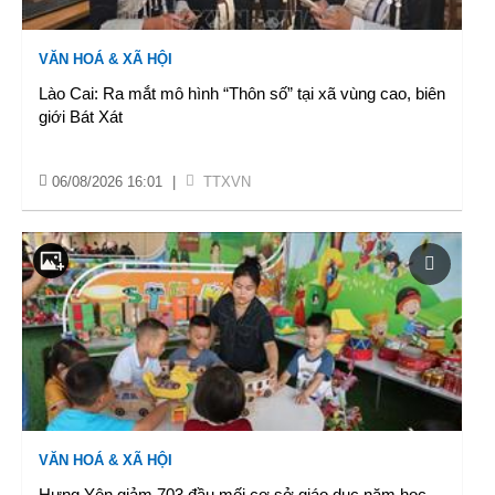
VĂN HOÁ & XÃ HỘI
Lào Cai: Ra mắt mô hình “Thôn số” tại xã vùng cao, biên
giới Bát Xát
06/08/2026 16:01
|
TTXVN
VĂN HOÁ & XÃ HỘI
Hưng Yên giảm 703 đầu mối cơ sở giáo dục năm học