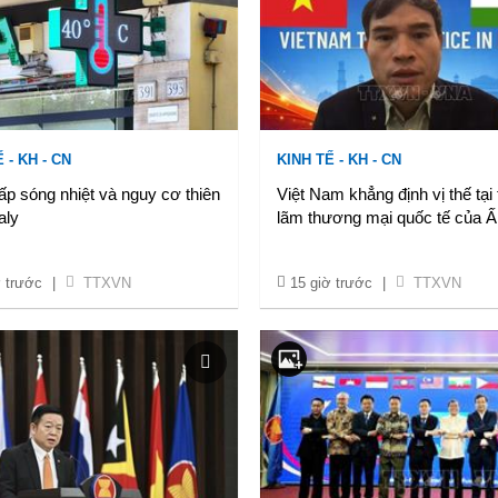
 - KH - CN
KINH TẾ - KH - CN
p sóng nhiệt và nguy cơ thiên
Việt Nam khẳng định vị thế tại 
taly
lãm thương mại quốc tế của 
ờ trước
|
TTXVN
15 giờ trước
|
TTXVN