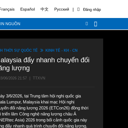
|
Français
Español
中文
Русский
IN NGUỒN
H THỜI SỰ QUỐC TẾ
KINH TẾ - KH - CN
alaysia đẩy nhanh chuyển đổi
ăng lượng
3/06/2026 21:57
|
TTXVN
ày 3/6/2026, tại Trung tâm hội nghị quốc gia
ala Lumpur, Malaysia khai mạc Hội nghị
uyển đổi năng lượng 2026 (ETCon26) đồng thời
i triển lãm Công nghệ năng lượng châu Á
NERtec Asia) 2026 trong bối cảnh quốc gia này
ng đẩy nhanh quá trình chuyển đổi năng lượng.