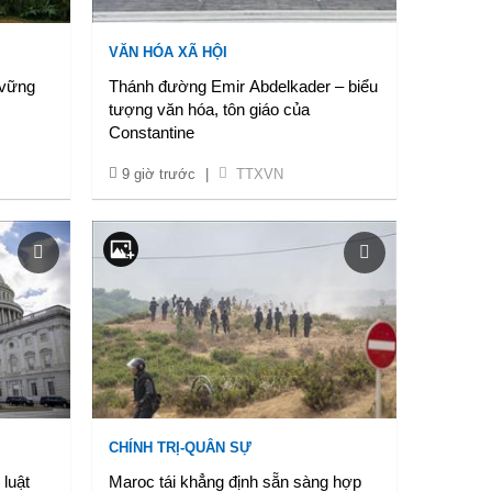
VĂN HÓA XÃ HỘI
 vững
Thánh đường Emir Abdelkader – biểu
tượng văn hóa, tôn giáo của
Constantine
9 giờ trước
|
TTXVN
CHÍNH TRỊ-QUÂN SỰ
luật
Maroc tái khẳng định sẵn sàng hợp