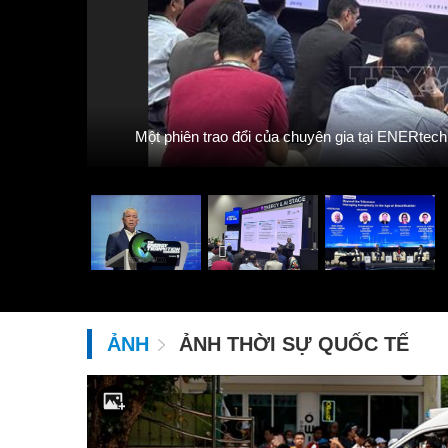
yến – PV
Một phiên trao đổi của chuyên gia tại ENERtec
ẢNH
ẢNH THỜI SỰ QUỐC TẾ