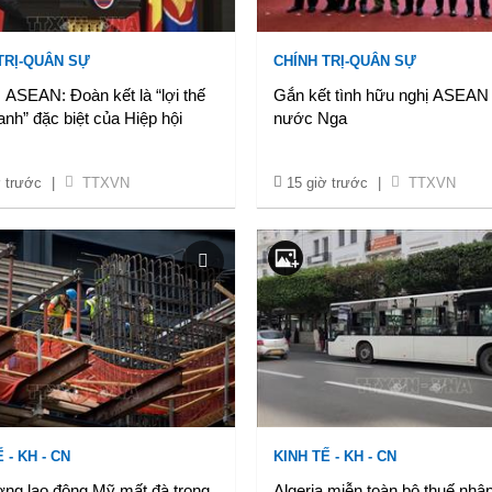
TRỊ-QUÂN SỰ
CHÍNH TRỊ-QUÂN SỰ
ASEAN: Đoàn kết là “lợi thế
Gắn kết tình hữu nghị ASEAN 
anh” đặc biệt của Hiệp hội
nước Nga
ờ trước
|
TTXVN
15 giờ trước
|
TTXVN
 - KH - CN
KINH TẾ - KH - CN
ờng lao động Mỹ mất đà trong
Algeria miễn toàn bộ thuế nhậ