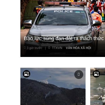
Bạo lực súng đạn đặt ra thách thức 
3 giờ trước
|
TTXVN
VĂN HÓA XÃ HỘI