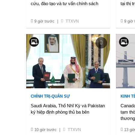
cứu, đào tạo và tư vấn chính sách
tại thị 
9 giờ trước
|
TTXVN
9 giờ
CHÍNH TRỊ-QUÂN SỰ
KINH TẾ
Saudi Arabia, Thổ Nhĩ Kỳ và Pakistan
Canada
ký hiệp định phòng thủ ba bên
tạm thờ
thương
10 giờ trước
|
TTXVN
13 gi