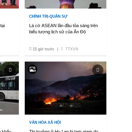
CHÍNH TRỊ-QUÂN SỰ
tại
Lá cờ ASEAN lần đầu tỏa sáng trên
biểu tượng lịch sử của Ấn Độ
15 giờ trước
|
TTXVN
VĂN HÓA XÃ HỘI
p khẩu
Thị trưởng ở Hy Lạp bị tạm giam do