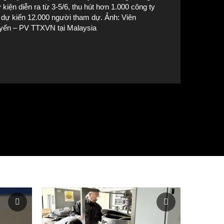
 kiện diễn ra từ 3-5/6, thu hút hơn 1.000 công ty
 dự kiến 12.000 người tham dự. Ảnh: Viên
yến – PV TTXVN tại Malaysia
ên đối thoại về điện khí hoá trong khuôn khổ hội nghị ETCon26 ngày
Malaysia