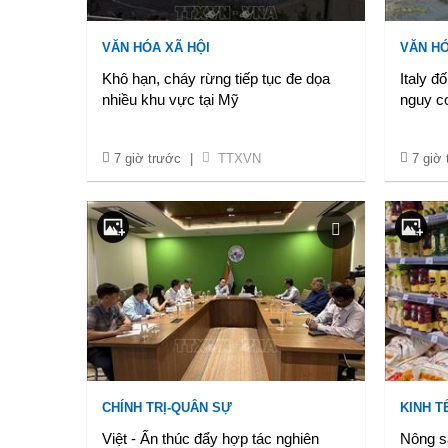
VĂN HÓA XÃ HỘI
VĂN HÓ
Khô hạn, cháy rừng tiếp tục đe dọa
Italy đ
nhiều khu vực tại Mỹ
nguy cơ
7 giờ trước
|
TTXVN
7 giờ
CHÍNH TRỊ-QUÂN SỰ
KINH TẾ
Việt - Ấn thúc đẩy hợp tác nghiên
Nông s