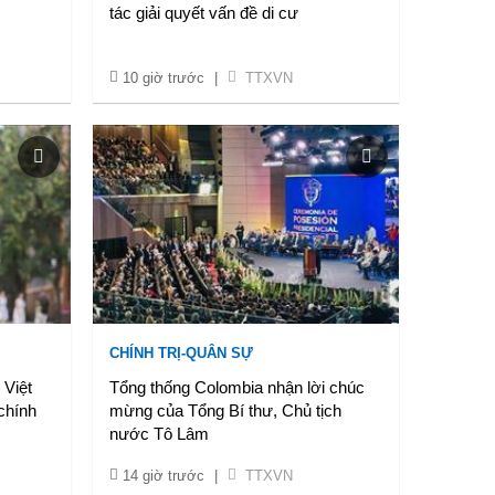
tác giải quyết vấn đề di cư
10 giờ trước
|
TTXVN
CHÍNH TRỊ-QUÂN SỰ
 Việt
Tổng thống Colombia nhận lời chúc
chính
mừng của Tổng Bí thư, Chủ tịch
nước Tô Lâm
14 giờ trước
|
TTXVN