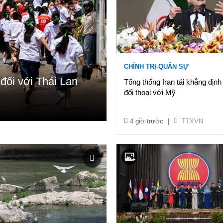
CHÍNH TRỊ-QUÂN SỰ
đối với Thái Lan
Tổng thống Iran tái khẳng định
đối thoại với Mỹ
4 giờ trước
|
TTXVN