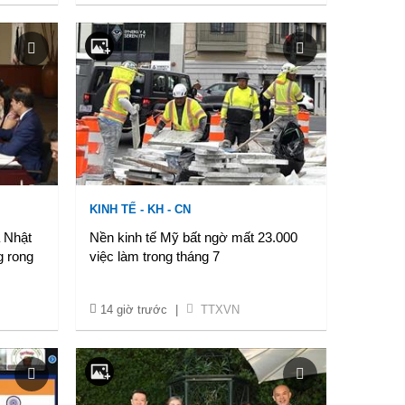
KINH TẾ - KH - CN
 Nhật
Nền kinh tế Mỹ bất ngờ mất 23.000
g rong
việc làm trong tháng 7
14 giờ trước
|
TTXVN