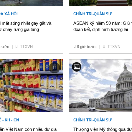
A XÃ HỘI
CHÍNH TRỊ-QUÂN SỰ
ối mặt sóng nhiệt gay gắt và
ASEAN kỷ niệm 59 năm: Giữ
 cháy rừng gia tăng
đoàn kết, định hình tương lai
 trước
|
TTXVN
8 giờ trước
|
TTXVN
 - KH - CN
CHÍNH TRỊ-QUÂN SỰ
ản Việt Nam còn nhiều dư địa
Thượng viện Mỹ thông qua dự 