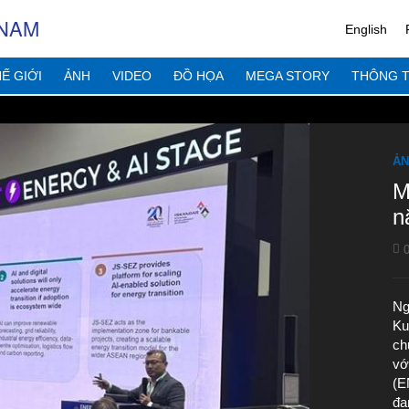
 NAM
English
Ế GIỚI
ẢNH
VIDEO
ĐỒ HỌA
MEGA STORY
THÔNG T
ẢN
M
n
0
Ng
Ku
ch
vớ
(E
đa