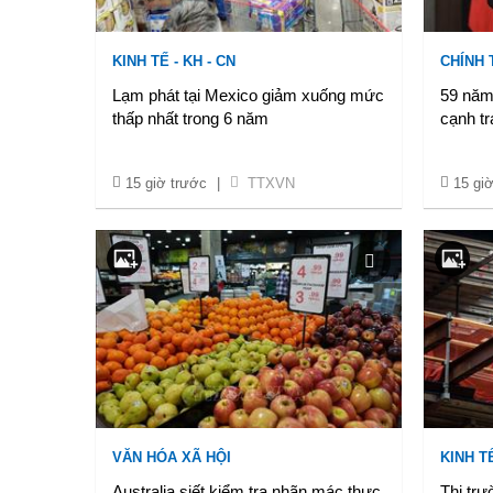
KINH TẾ - KH - CN
CHÍNH 
Lạm phát tại Mexico giảm xuống mức
59 năm 
thấp nhất trong 6 năm
cạnh tr
15 giờ trước
|
TTXVN
15 gi
VĂN HÓA XÃ HỘI
KINH TẾ
Australia siết kiểm tra nhãn mác thực
Thị trư