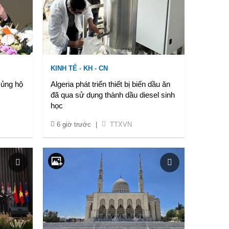
KINH TẾ - KH - CN
 ủng hộ
Algeria phát triển thiết bị biến dầu ăn
đã qua sử dụng thành dầu diesel sinh
học
6 giờ trước
|
TTXVN