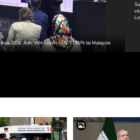
Sự
và
Lu
Phi
h Asia 2026. Ảnh: Viên Luyến – PV TTXVN tại Malaysia