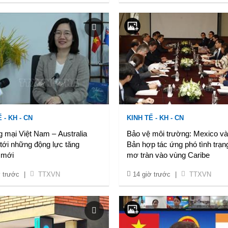
 - KH - CN
KINH TẾ - KH - CN
 mại Việt Nam – Australia
Bảo vệ môi trường: Mexico và
tới những động lực tăng
Bản hợp tác ứng phó tình trạn
 mới
mơ tràn vào vùng Caribe
ờ trước
|
TTXVN
14 giờ trước
|
TTXVN