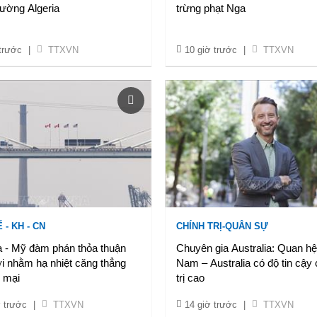
trường Algeria
trừng phạt Nga
 trước
|
TTXVN
10 giờ trước
|
TTXVN
 - KH - CN
CHÍNH TRỊ-QUÂN SỰ
 - Mỹ đàm phán thỏa thuận
Chuyên gia Australia: Quan hệ
i nhằm hạ nhiệt căng thẳng
Nam – Australia có độ tin cậy 
 mại
trị cao
ờ trước
|
TTXVN
14 giờ trước
|
TTXVN