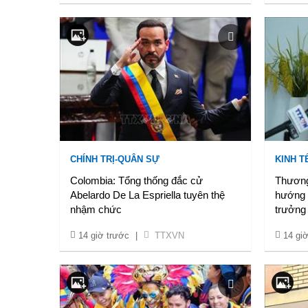
CHÍNH TRỊ-QUÂN SỰ
KINH TẾ
Colombia: Tổng thống đắc cử
Thương
Abelardo De La Espriella tuyên thệ
hướng 
nhậm chức
trưởng
14 giờ trước
|
TTXVN
14 gi