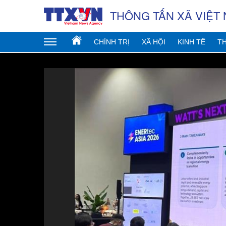
THÔNG TẤN XÃ VIỆT
CHÍNH TRỊ
XÃ HỘI
KINH TẾ
TH