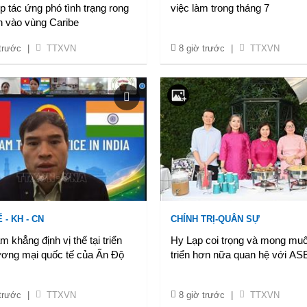
 tác ứng phó tình trạng rong
việc làm trong tháng 7
n vào vùng Caribe
 trước
|
TTXVN
8 giờ trước
|
TTXVN
 - KH - CN
CHÍNH TRỊ-QUÂN SỰ
m khẳng định vị thế tại triển
Hy Lạp coi trọng và mong muố
ương mại quốc tế của Ấn Độ
triển hơn nữa quan hệ với A
 trước
|
TTXVN
8 giờ trước
|
TTXVN