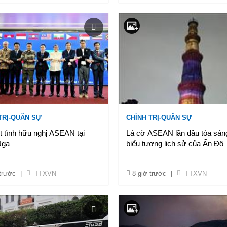
TRỊ-QUÂN SỰ
CHÍNH TRỊ-QUÂN SỰ
t tình hữu nghị ASEAN tại
Lá cờ ASEAN lần đầu tỏa sáng
Nga
biểu tượng lịch sử của Ấn Độ
 trước
|
TTXVN
8 giờ trước
|
TTXVN