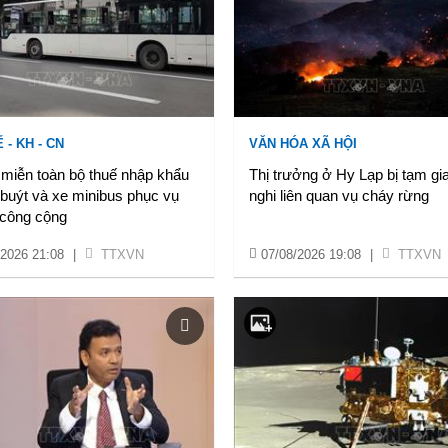
 - KH - CN
VĂN HÓA XÃ HỘI
 miễn toàn bộ thuế nhập khẩu
Thị trưởng ở Hy Lạp bị tạm g
buýt và xe minibus phục vụ
nghi liên quan vụ cháy rừng
 công cộng
/2026 21:08
|
TTXVN
07/08/2026 19:08
|
TTXVN