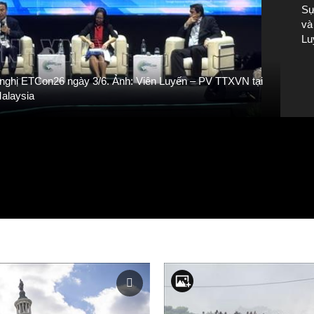
Sự
và
Lu
ội nghị ETCon26 ngày 3/6. Ảnh: Viên Luyến – PV TTXVN tại
P
alaysia