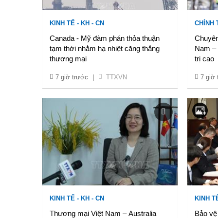
KINH TẾ - KH - CN
CHÍNH 
Canada - Mỹ đàm phán thỏa thuận
Chuyên 
tạm thời nhằm hạ nhiệt căng thẳng
Nam – A
thương mại
trị cao
7 giờ trước
|
TTXVN
7 giờ
KINH TẾ - KH - CN
KINH TẾ
Thương mại Việt Nam – Australia
Bảo vệ