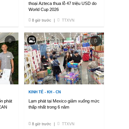
thoại Azteca thua lỗ 47 triệu USD do
World Cup 2026
8 giờ trước
|
TTXVN
KINH TẾ - KH - CN
n phát
Lạm phát tại Mexico giảm xuống mức
SEAN
thấp nhất trong 6 năm
8 giờ trước
|
TTXVN