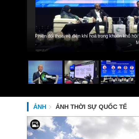
Phiên đối thoại về điện khí hoá trong khuôn khổ h
laysia
M
ẢNH
ẢNH THỜI SỰ QUỐC TẾ