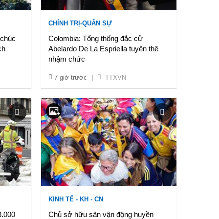
CHÍNH TRỊ-QUÂN SỰ
 chúc
Colombia: Tổng thống đắc cử
ch
Abelardo De La Espriella tuyên thệ
nhậm chức
7 giờ trước
|
TTXVN
KINH TẾ - KH - CN
3.000
Chủ sở hữu sân vận động huyền