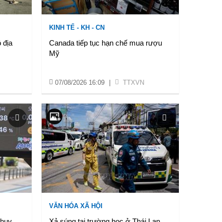
KINH TẾ - KH - CN
 địa
Canada tiếp tục hạn chế mua rượu
Mỹ
07/08/2026 16:09
|
TTXVN
VĂN HÓA XÃ HỘI
 huy
Xả súng tại trường học ở Thái Lan