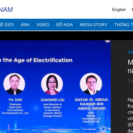
 NAM
English
Ế GIỚI
ẢNH
VIDEO
ĐỒ HỌA
MEGA STORY
THÔNG T
ẢN
M
n
0
Ng
Ku
ch
vớ
(E
đa