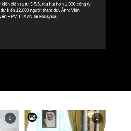
 kiện diễn ra từ 3-5/6, thu hút hơn 1.000 công ty
 dự kiến 12.000 người tham dự. Ảnh: Viên
yến – PV TTXVN tại Malaysia
hó Thủ tướng Malaysia Fadillah Yusof phát biểu tại lễ khai mạc hội 
TTXVN tại Malaysia