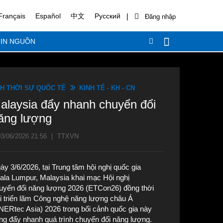
|
Français
Español
中文
Русский
IN NGUỒN
H THỜI SỰ QUỐC TẾ
KINH TẾ - KH - CN
alaysia đẩy nhanh chuyển đổi
ăng lượng
3/06/2026 21:56
|
TTXVN
ày 3/6/2026, tại Trung tâm hội nghị quốc gia
ala Lumpur, Malaysia khai mạc Hội nghị
uyển đổi năng lượng 2026 (ETCon26) đồng thời
i triển lãm Công nghệ năng lượng châu Á
NERtec Asia) 2026 trong bối cảnh quốc gia này
ng đẩy nhanh quá trình chuyển đổi năng lượng.