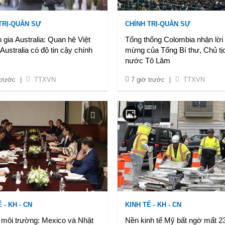
TRỊ-QUÂN SỰ
CHÍNH TRỊ-QUÂN SỰ
gia Australia: Quan hệ Việt
Tổng thống Colombia nhận lời
ustralia có độ tin cậy chính
mừng của Tổng Bí thư, Chủ tị
nước Tô Lâm
 trước
|
TTXVN
7 giờ trước
|
TTXVN
 - KH - CN
KINH TẾ - KH - CN
 môi trường: Mexico và Nhật
Nền kinh tế Mỹ bất ngờ mất 2