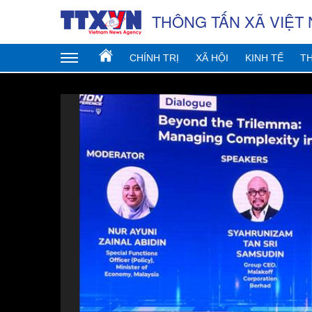
THÔNG TẤN XÃ VIỆT
CHÍNH TRỊ
XÃ HỘI
KINH TẾ
TH