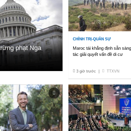
CHÍNH TRỊ-QUÂN SỰ
trừng phạt Nga
Maroc tái khẳng định sẵn sàn
tác giải quyết vấn đề di cư
3 giờ trước
|
TTXVN