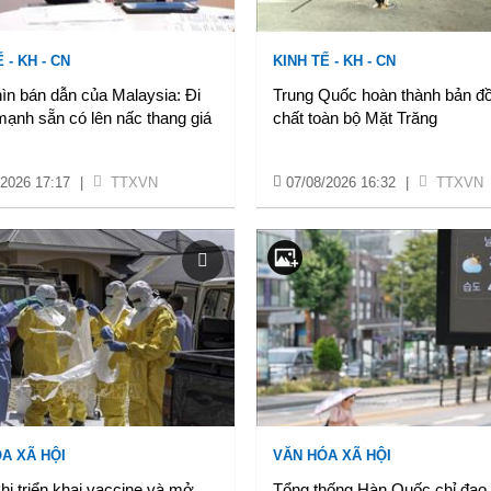
 - KH - CN
KINH TẾ - KH - CN
ìn bán dẫn của Malaysia: Đi
Trung Quốc hoàn thành bản đồ
mạnh sẵn có lên nấc thang giá
chất toàn bộ Mặt Trăng
/2026 17:17
|
TTXVN
07/08/2026 16:32
|
TTXVN
A XÃ HỘI
VĂN HÓA XÃ HỘI
i triển khai vaccine và mở
Tổng thống Hàn Quốc chỉ đạo