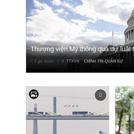
Thượng viện Mỹ thông qua dự luật 
3 giờ trước
|
TTXVN
CHÍNH TRỊ-QUÂN SỰ