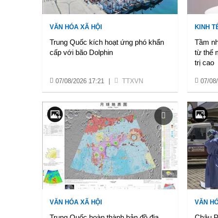
VĂN HÓA XÃ HỘI
KINH TẾ
Trung Quốc kích hoạt ứng phó khẩn
Tầm nh
cấp với bão Dolphin
từ thế 
trị cao
07/08/2026 17:21
|
TTXVN
07/08
VĂN HÓA XÃ HỘI
VĂN HÓ
Trung Quốc hoàn thành bản đồ địa
Châu Ph