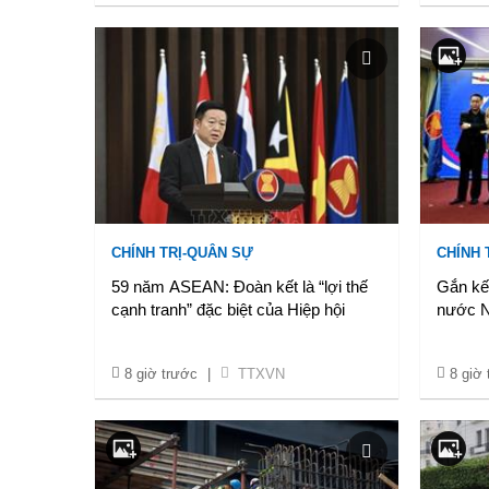
CHÍNH TRỊ-QUÂN SỰ
CHÍNH 
59 năm ASEAN: Đoàn kết là “lợi thế
Gắn kế
cạnh tranh” đặc biệt của Hiệp hội
nước 
8 giờ trước
|
TTXVN
8 giờ