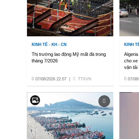
KINH TẾ - KH - CN
KINH TẾ
Thị trường lao động Mỹ mất đà trong
Algeria
tháng 7/2026
cho xe 
vận tải
07/08/2026 22:07
|
TTXVN
07/08