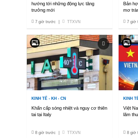
hướng tới những động lực tăng
Bản hợp
trưởng mới
mơ trà
7 giờ trước
|
TTXVN
7 giờ
KINH TẾ - KH - CN
KINH TẾ
Khẩn cấp sóng nhiệt và nguy cơ thiên
Việt Na
tai tại Italy
lãm th
8 giờ trước
|
TTXVN
8 giờ