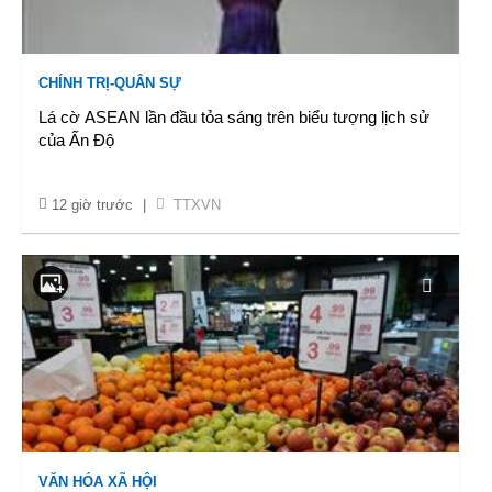
CHÍNH TRỊ-QUÂN SỰ
Lá cờ ASEAN lần đầu tỏa sáng trên biểu tượng lịch sử
của Ấn Độ
12 giờ trước
|
TTXVN
VĂN HÓA XÃ HỘI