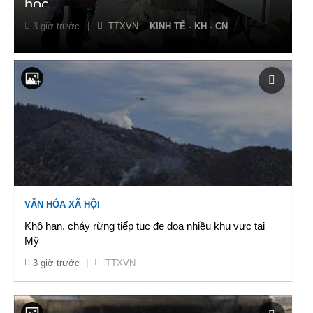
học
3 giờ trước
|
TTXVN
KINH TẾ - KH - CN
VĂN HÓA XÃ HỘI
Khô hạn, cháy rừng tiếp tục đe dọa nhiều khu vực tại
Mỹ
3 giờ trước
|
TTXVN