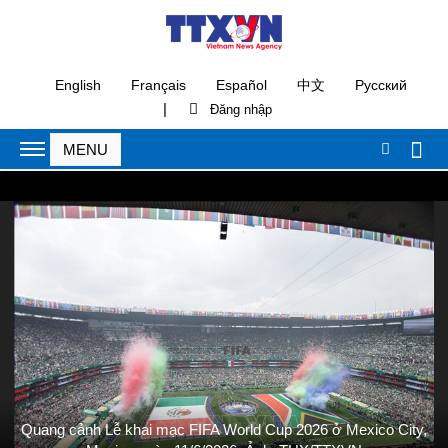
English
Français
Español
中文
Русский
|
Quang cảnh Lễ khai mạc FIFA World Cup 2026 ở Mexico City,