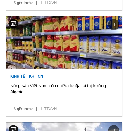
6 giờ trước
|
TTXVN
KINH TẾ - KH - CN
Nông sản Việt Nam còn nhiều dư địa tại thị trường
Algeria
6 giờ trước
|
TTXVN