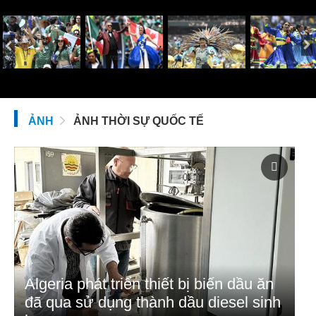
ẢNH
ẢNH THỜI SỰ QUỐC TẾ
Algeria phát triển thiết bị biến dầu ăn
đã qua sử dụng thành dầu diesel sinh