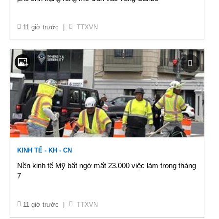
11 giờ trước
|
TTXVN
KINH TẾ - KH - CN
Nền kinh tế Mỹ bất ngờ mất 23.000 việc làm trong tháng
7
11 giờ trước
|
TTXVN