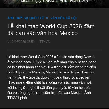
Mexico ngày 11/6/2026. Ảnh: THX/TTXVN
ẢNH THỜI SỰ QUỐC TẾ
VĂN HÓA XÃ HỘI
Lễ khai mạc World Cup 2026 đậm
đà bản sắc văn hoá Mexico
12/06/2026 05:51
|
TTXVN
Lễ khai mạc World Cup 2026 trên sân vận động Azteca
ở Mexico ngày 11/6/2026 đã mở màn cho bữa tiệc bóng
đá lớn nhất hành tinh với 104 trận đấu đầy kịch tính diễn
ra ở 3 quốc gia Mexico, Mỹ và Canada. Người hâm mộ
trên khắp thế giới đã được thưởng thức bữa tiệc âm
nhạc mang đậm chất latin cùng với sắc màu văn hoá
kết hợp giữa nghệ thuật dân gian, yếu tố văn hóa bản
địa và công nghệ trình diễn hiện đại của Mexico. Ảnh:
TTXVN phát