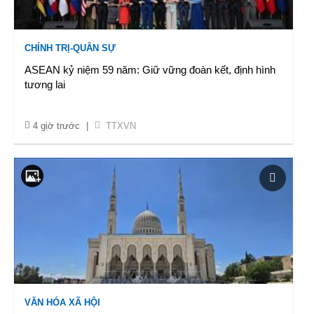
CHÍNH TRỊ-QUÂN SỰ
ASEAN kỷ niệm 59 năm: Giữ vững đoàn kết, định hình
tương lai
4 giờ trước
|
TTXVN
VĂN HÓA XÃ HỘI