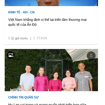
KINH TẾ - KH - CN
Việt Nam khẳng định vị thế tại triển lãm thương mại
quốc tế của Ấn Độ
11 giờ trước
|
TTXVN
CHÍNH TRỊ-QUÂN SỰ
Hy Lạp coi trọng và mong muốn phát triển hơn nữa