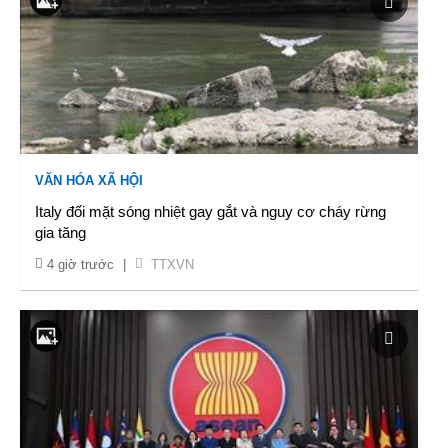
VĂN HÓA XÃ HỘI
Italy đối mặt sóng nhiệt gay gắt và nguy cơ cháy rừng
gia tăng
4 giờ trước
|
TTXVN