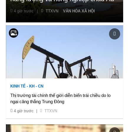
4 giờ trước
|
TTXVN
VĂN HÓA XÃ HỘI
KINH TẾ - KH - CN
Thị trường tài chính thế giới diễn biến trái chiều do lo
ngại căng thẳng Trung Đông
4 giờ trước
|
TTXVN