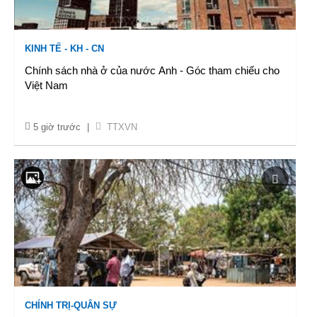
KINH TẾ - KH - CN
Chính sách nhà ở của nước Anh - Góc tham chiếu cho
Việt Nam
5 giờ trước
|
TTXVN
CHÍNH TRỊ-QUÂN SỰ