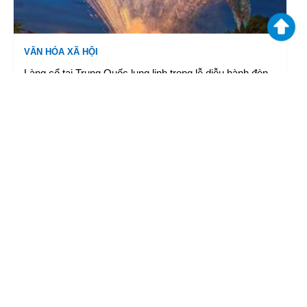
VĂN HÓA XÃ HỘI
Làng cổ tại Trung Quốc lung linh trong lễ diễu hành đèn
lồng cá
06/08/2026 10:21
|
TTXVN
VĂN HÓA XÃ HỘI