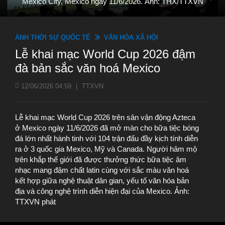
Mexico City, Mexico ngày 11/6/2026. Ảnh: THX/TTXVN
ẢNH THỜI SỰ QUỐC TẾ
VĂN HÓA XÃ HỘI
Lễ khai mạc World Cup 2026 đậm
đà bản sắc văn hoá Mexico
12/06/2026 04:59
|
TTXVN
Lễ khai mạc World Cup 2026 trên sân vận động Azteca
ở Mexico ngày 11/6/2026 đã mở màn cho bữa tiệc bóng
đá lớn nhất hành tinh với 104 trận đấu đầy kịch tính diễn
ra ở 3 quốc gia Mexico, Mỹ và Canada. Người hâm mộ
trên khắp thế giới đã được thưởng thức bữa tiệc âm
nhạc mang đậm chất latin cùng với sắc màu văn hoá
kết hợp giữa nghệ thuật dân gian, yếu tố văn hóa bản
địa và công nghệ trình diễn hiện đại của Mexico. Ảnh:
TTXVN phát