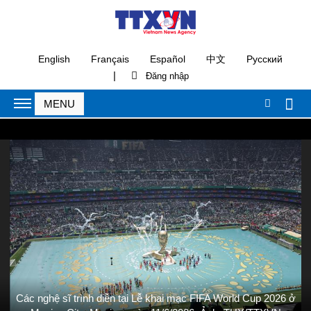
English
Français
Español
中文
Русский
|
Các nghệ sĩ trình diễn tại Lễ khai mạc FIFA World Cup 2026 ở