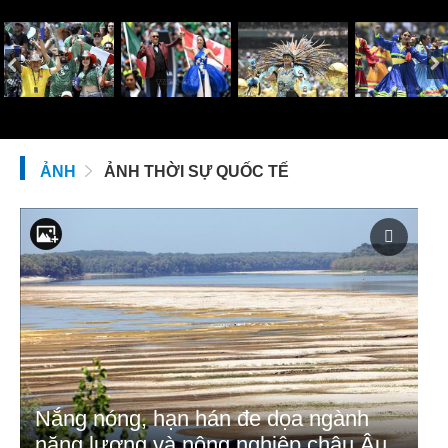
ẢNH
ẢNH THỜI SỰ QUỐC TẾ
Nắng nóng, hạn hán đe dọa ngành
năng lượng và nông nghiệp châu Âu