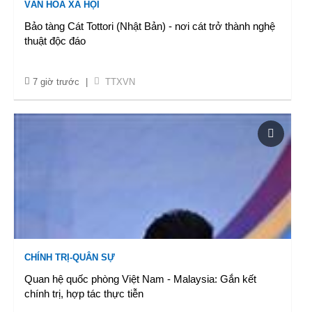
VĂN HÓA XÃ HỘI
Bảo tàng Cát Tottori (Nhật Bản) - nơi cát trở thành nghệ
thuật độc đáo
7 giờ trước
|
TTXVN
CHÍNH TRỊ-QUÂN SỰ
Quan hệ quốc phòng Việt Nam - Malaysia: Gắn kết
chính trị, hợp tác thực tiễn