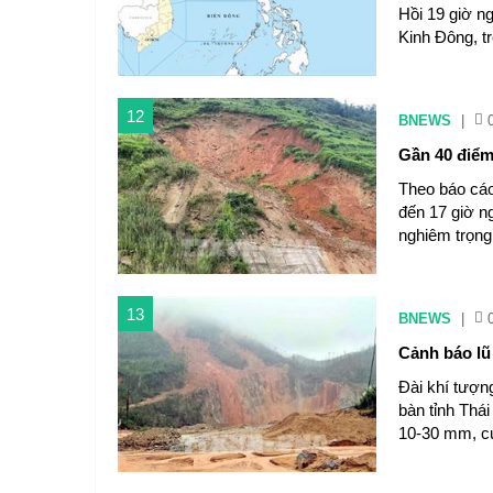
Hồi 19 giờ ng
Kinh Đông, t
12
BNEWS
|
Gần 40 điểm 
Theo báo cáo
đến 17 giờ ng
nghiêm trọng 
13
BNEWS
|
Cảnh báo lũ 
Đài khí tượng
bàn tỉnh Thá
10-30 mm, c