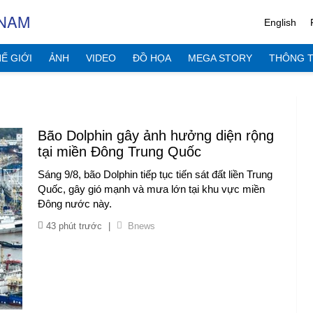
 NAM
English
Ế GIỚI
ẢNH
VIDEO
ĐỒ HỌA
MEGA STORY
THÔNG T
Bão Dolphin gây ảnh hưởng diện rộng
tại miền Đông Trung Quốc
Sáng 9/8, bão Dolphin tiếp tục tiến sát đất liền Trung
Quốc, gây gió mạnh và mưa lớn tại khu vực miền
Đông nước này.
43 phút trước
|
Bnews