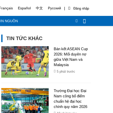
|
Français
Español
中文
Русский
IN NGUỒN
TIN TỨC KHÁC
Bán kết ASEAN Cup
2026: Mối duyên nợ
giữa Việt Nam và
Malaysia
5 phút trước
Trường Đại học Đại
Nam công bố điểm
chuẩn hệ đại học
chính quy năm 2026