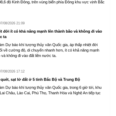
08,6 độ Kinh Đông, trên vùng biển phía Đông khu vực vịnh Bắc
07/08/2026 21:09
t đới ít có khả năng mạnh lên thành bão và không đi vào
́c ta
âm Dự báo khí tượng thủy văn Quốc gia, áp thấp nhiệt đới
ổi về cường độ, di chuyển nhanh hơn, ít có khả năng mạnh
và không đi vào đất liền nước ta.
07/08/2026 17:12
quét, sạt lở đất ở 5 tỉnh Bắc Bộ và Trung Bộ
âm Dự báo khí tượng thủy văn Quốc gia, trong 6 giờ tới, khu
 Lai Châu, Lào Cai, Phú Thọ, Thanh Hóa và Nghệ An tiếp tục